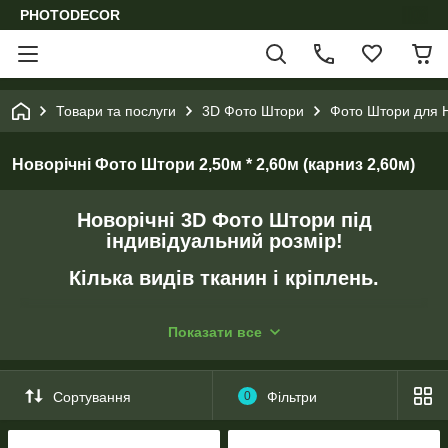
PHOTODECOR
Товари та послуги
3D Фото Штори
Фото Штори для Н
Новорічні Фото Штори 2,50м * 2,60м (карниз 2,60м)
Новорічні 3D Фото Штори
під
індивідуальний розмір!
Кілька видів тканин і кріплень.
- Перед друком підганяємо зображення під розмір клієнта.
Показати все
- Створюємо колажі за побажанням клієнта.
- Коригуємо колір зображення.
Сортування
0
Фільтри