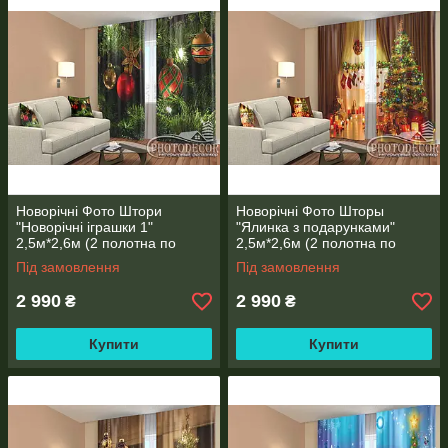
ФОТО ГАЛЕРЕЯ РОБІТ
РОБОТИ, ЯКІ НАДСИЛАЮТЬ НАМ НАШІ КЛІЄНТИ
Новорічні Фото Штори
Новорічні Фото Шторы
"Новорічні іграшки 1"
"Ялинка з подарунками"
2,5м*2,6м (2 полотна по
2,5м*2,6м (2 полотна по
1,30м), тасьма
1,30м), тасьма
Під замовлення
Під замовлення
2 990
2 990
₴
₴
Купити
Купити
ТКАНИНИ ДЛЯ ФОТО ШТОР, ТЮЛЯ, ШТОРОК У ВАННУ,
ПОКРИВАЛ