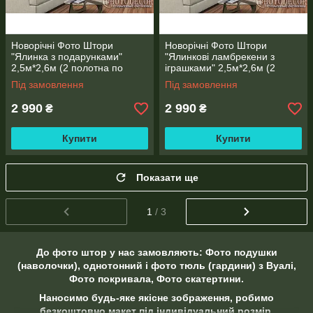
Новорічні Фото Штори
Новорічні Фото Штори
"Ялинка з подарунками"
"Ялинкові ламбрекени з
2,5м*2,6м (2 полотна по
іграшками" 2,5м*2,6м (2
1,30м), тасьма
полотна по 1,30м), тасьма
Під замовлення
Під замовлення
2 990
2 990
₴
₴
Купити
Купити
Показати ще
1
/ 3
До фото штор у нас замовляють: Фото подушки
(наволочки), однотонний і фото тюль (гардини) з Вуалі,
Фото покривала, Фото скатертини.
Наносимо будь-яке якісне зображення, робимо
безкоштовно макет під індивідуальний розмір,