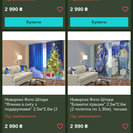
2 990
2 990
₴
₴
Купити
Купити
Новорічні Фото Штори
Новорічні Фото Штори
"Ялинка в снігу з
"Блакитні іграшки" 2,5м*2,6м
подарунками" 2,5м*2,6м (2
(2 полотна по 1,30м), тасьма
полотна по 1,30м), тасьма
Під замовлення
Під замовлення
2 990
2 990
₴
₴