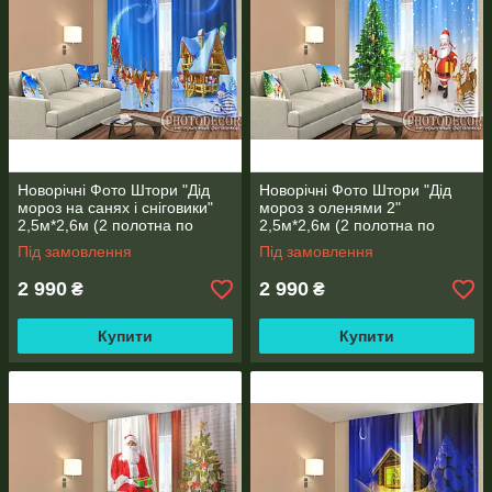
Новорічні Фото Штори "Дід
Новорічні Фото Штори "Дід
мороз на санях і сніговики"
мороз з оленями 2"
2,5м*2,6м (2 полотна по
2,5м*2,6м (2 полотна по
1,30м), тасьма
1,30м), тасьма
Під замовлення
Під замовлення
2 990
2 990
₴
₴
Купити
Купити