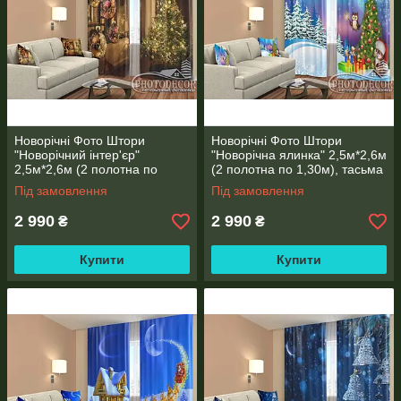
ІНФОРМАЦІЯ ПРО ТКАНИНИ
Новорічні Фото Штори
Новорічні Фото Штори
"Новорічний інтер'єр"
"Новорічна ялинка" 2,5м*2,6м
2,5м*2,6м (2 полотна по
(2 полотна по 1,30м), тасьма
1,30м), тасьма
Під замовлення
Під замовлення
КРІПЛЕННЯ ДЛЯ ФОТО ШТОР і ТЮЛЯ, ШТОРОК ДЛЯ
2 990
2 990
₴
₴
ВАННОЇ
ІНФОРМАЦІЯ ПРО КРІПЛЕННЯ
Купити
Купити
Рекомендації по замірам вікна
ДЛЯ ПРОРАХУНКУ ВАРТОСТІ НАДСИЛАЙТЕ РОЗМІРИ НА
ВАЙБЕР (ВАТСАП) (067)737-20-13 або на електронну
адресу
3d.photodecor@gmail.com
В коментарях вкажіть розміри і всі побажання. Вам
обов'язково зателефонують!