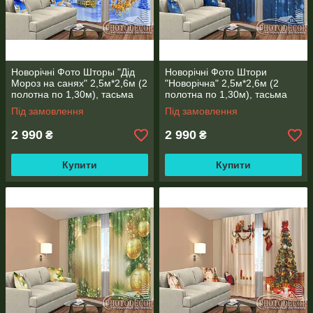
Новорічні Фото Шторы "Дід
Новорічні Фото Штори
Мороз на санях" 2,5м*2,6м (2
"Новорічна" 2,5м*2,6м (2
полотна по 1,30м), тасьма
полотна по 1,30м), тасьма
Під замовлення
Під замовлення
2 990
2 990
₴
₴
* Увага! Колір і відтінок може відрізнятися, в залежності від
налаштувань Вашого монітора або екрана телефону,
Купити
Купити
планшета (яскравість, контраст, насиченість), а також
освітлення у Вашому приміщенні.
* При широкоформатному друку допустима похибка у розмірі
±2 см