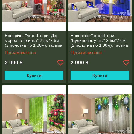
Новорічні Фото Штори "Дід
Новорічні Фото Штори
мороз та ялинка" 2,5м*2,6м
"Будиночок у лісі" 2,5м*2,6м
(2 полотна по 1,30м), тасьма
(2 полотна по 1,30м), тасьма
Під замовлення
Під замовлення
2 990
2 990
₴
₴
Купити
Купити