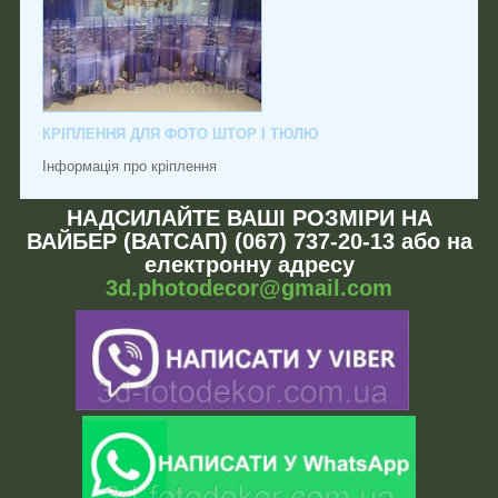
КРІПЛЕННЯ ДЛЯ ФОТО ШТОР І ТЮЛЮ
Інформація про кріплення
НАДСИЛАЙТЕ ВАШІ РОЗМІРИ НА
ВАЙБЕР (ВАТСАП) (067) 737-20-13 або на
електронну адресу
3d.photodecor@gmail.com