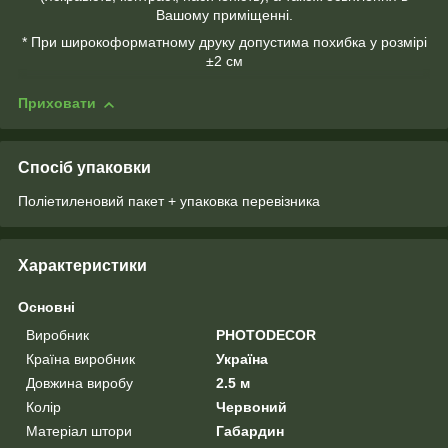
Вашому приміщенні.
* При широкоформатному друку допустима похибка у розмірі
±2 см
Приховати
Спосіб упаковки
Поліетиленовий пакет + упаковка перевізника
Характеристики
Основні
Виробник
PHOTODECOR
Країна виробник
Україна
Довжина виробу
2.5 м
Колір
Червоний
Матеріал штори
Габардин