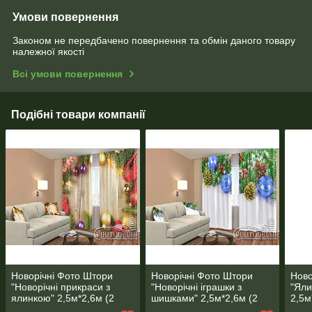
Умови повернення
Законом не передбачено повернення та обмін даного товару
належної якості
Всі умови повернення
Подібні товари компанії
Новорічні Фото Штори
Новорічні Фото Штори
Ново
"Новорічні прикраси з
"Новорічні іграшки з
"Яли
ялинкою" 2,5м*2,6м (2
шишками" 2,5м*2,6м (2
2,5м
полотна по 1,30м), тасьма
полотна по 1,30м), тасьма
1,30