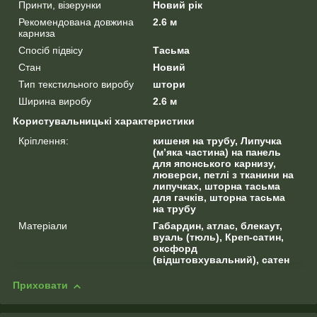
Принти, візерунки
Новий рік
Рекомендована довжина
2.6 м
карниза
Спосіб підвісу
Тасьма
Стан
Новий
Тип текстильного виробу
штори
Ширина виробу
2.6 м
Користувальницькі характеристики
Кріплення:
кишеня на трубу, Липучка
(м’яка частина) на панель
для японського карнизу,
люверси, петлі з тканини на
липучках, шторна тасьма
для гачків, шторна тасьма
на трубу
Матеріали
Габардин, атлас, блекаут,
вуаль (тюль), Креп-сатин,
оксфорд
(відштовхувальний), сатен
Приховати