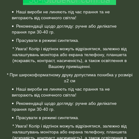
Наші вироби не линяють під час прання та не
вигорають від сонячного світла!
Рекомендації щодо догляду: ручне або делікатне
прання при 30-40 гр.
Прасувати в режимі синтетика.
* Увага! Колір і відтінок можуть відрізнятися, залежно від
налаштувань монітора або екрана телефону, планшета
(яскравість, контраст, насиченість), а також освітлення в
Вашому приміщенні.
* При широкоформатному друку допустима похибка у розмірі
±2 см
Наші вироби не линяють під час прання та не
вигорають від сонячного світла!
Рекомендації щодо догляду: ручне або делікатне
прання при 30-40 гр.
Прасувати в режимі синтетика.
* Увага! Колір і відтінок можуть відрізнятися, залежно від
налаштувань монітора або екрана телефону, планшета
(яскравість, контраст, насиченість), а також освітлення в