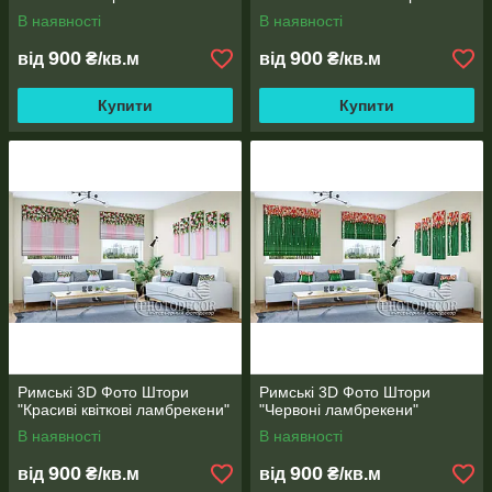
В наявності
В наявності
900
900
від
₴/кв.м
від
₴/кв.м
Купити
Купити
Римські 3D Фото Штори
Римські 3D Фото Штори
"Красиві квіткові ламбрекени"
"Червоні ламбрекени"
В наявності
В наявності
900
900
від
₴/кв.м
від
₴/кв.м