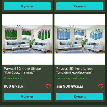
Купити
Купити
Римські 3D Фото Штори
Римські 3D Фото Штори
"Ламбрекен з квітів"
"Блакитні ламбрекени"
В наявності
Готово до відправки
900
900
₴/кв.м
від
₴/кв.м
Купити
Купити