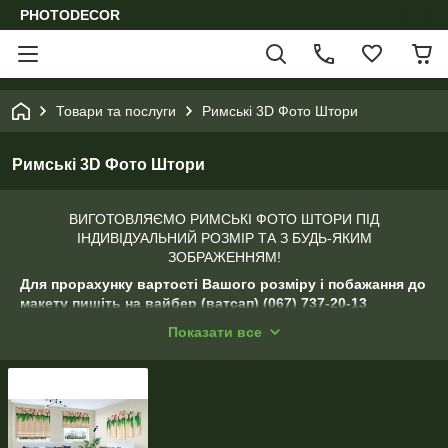
PHOTODECOR
Товари та послуги
Римські 3D Фото Штори
Римські 3D Фото Штори
ВИГОТОВЛЯЄМО РИМСЬКІ ФОТО ШТОРИ ПІД
ІНДИВІДУАЛЬНИЙ РОЗМІР ТА З БУДЬ-ЯКИМ
ЗОБРАЖЕННЯМ!
Для прорахунку вартості Вашого розміру і побажання до
макету пишіть на вайбер (ватсап) (067) 737-20-13
До штор можна замовляти наволочки
Показати все
(подушки), покривало, картини з таким
зображенням.
Ми виготовляємо фото штори, тюль, покривала, наволочки
(подушки), шторки для ванної з 7 видів тканини: габардин,
блекаут (світлонепроникних матеріал), атлас, креп-сатин,