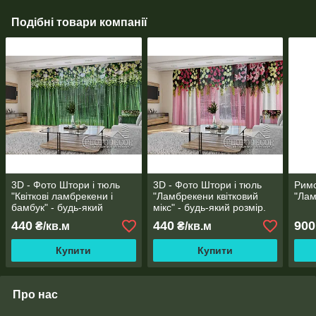
Подібні товари компанії
3D - Фото Штори і тюль
3D - Фото Штори і тюль
Римс
"Квіткові ламбрекени і
"Ламбрекени квітковий
"Лам
бамбук" - будь-який
мікс" - будь-який розмір.
розмір. Читаємо опис!
Читаємо опис!
440
440
900
₴/кв.м
₴/кв.м
Купити
Купити
Про нас