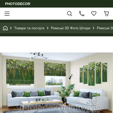
PHOTODECOR
Товари та послуги
Римські 3D Фото Штори
Римські 