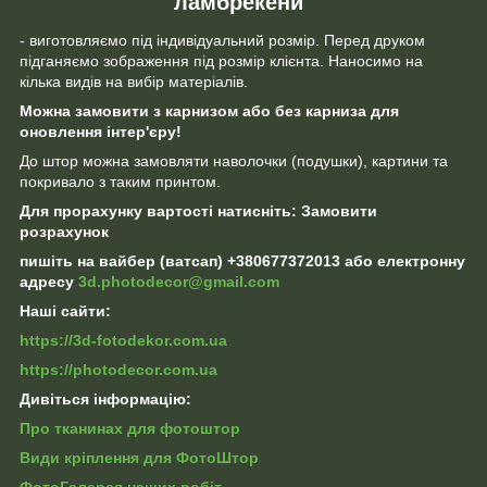
ламбрекени"
- виготовляємо під індивідуальний розмір. Перед друком
підганяємо зображення під розмір клієнта. Наносимо на
кілька видів на вибір матеріалів.
Можна замовити з карнизом або без карниза для
оновлення інтер'єру!
До штор можна замовляти наволочки (подушки), картини та
покривало з таким принтом.
Для прорахунку вартості натисніть: Замовити
розрахунок
пишіть на вайбер (ватсап) +380677372013 або електронну
адресу
3d.photodecor@gmail.com
Наші сайти:
https://3d-fotodekor.com.ua
https://photodecor.com.ua
Дивіться інформацію:
Про тканинах для фотоштор
Види кріплення для ФотоШтор