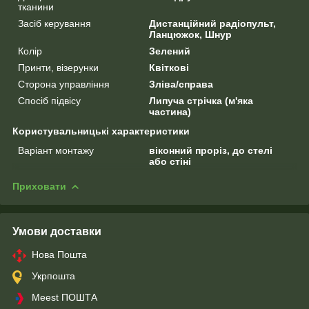
тканини
Засіб керування
Дистанційний радіопульт,
Ланцюжок, Шнур
Колір
Зелений
Принти, візерунки
Квіткові
Сторона управління
Зліва/справа
Спосіб підвісу
Липуча стрічка (м'яка
частина)
Користувальницькі характеристики
Варіант монтажу
віконний проріз, до стелі
або стіні
Приховати
Умови доставки
Нова Пошта
Укрпошта
Meest ПОШТА