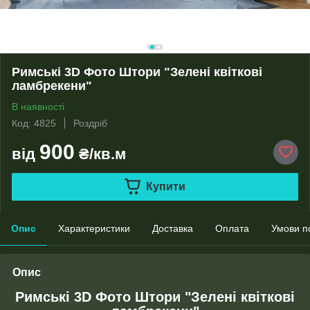
Римські 3D Фото Штори "Зелені квіткові
ламбрекени"
В наявності
Код: 4825
Роздріб
900
від
₴/кв.м
Купити
Опис
Характеристики
Доставка
Оплата
Умови п
Опис
Римські 3D Фото Штори "Зелені квіткові