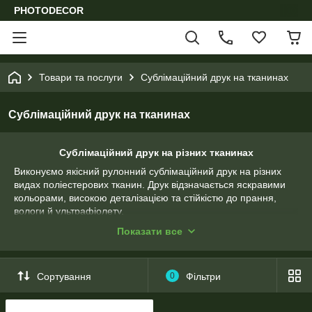
PHOTODECOR
Товари та послуги
Сублімаційний друк на тканинах
Сублімаційний друк на тканинах
Сублімаційний друк на різних тканинах
Виконуємо якісний рулонний сублімаційний друк на різних
видах поліестерових тканин. Друк відзначається яскравими
кольорами, високою деталізацією та стійкістю до прання,
вологи й ультрафіолету.
Виконуємо як роздрібні, так і оптові замовлення.
Показати все
Допоможемо з вибором тканини та підготовкою макета.
Друкуємо на габардині, атласі, оксфорді, біфлексі, сатені,
блекауті, прапорній тканині, тканині для шторок у ванну та
Сортування
0
Фільтри
інших матеріалах.
Друкуємо на тканинах з індивідуальним дизайном для: