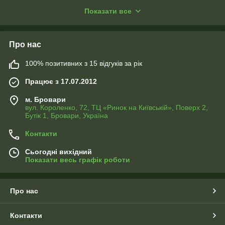
тканині, тканина для прапорів, прапорна тканина, габардин,
Показати все
атлас, сатен, оксфорд, біфлекс, блекаут, тканина для шторок
у ванну, тканина для домашнього текстилю, тканина для
декору, тканина для фотозони, рекламний текстиль, текстиль
з принтом, виготовлення прапорів, банерна тканина, оптом,
Про нас
роздріб.
100% позитивних з 15 відгуків за рік
Працює з 17.07.2012
м. Бровари
вул. Короленко, 72, ТЦ «Ринок на Київській», Поверх 2,
Бутік 1, Бровари, Україна
Контакти
Сьогодні вихідний
Показати весь графік роботи
Про нас
Контакти