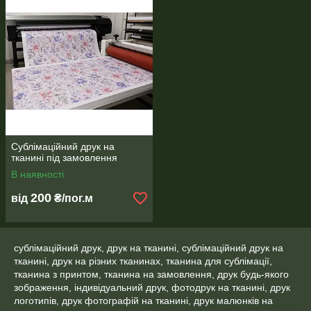
• прапорів;
• шторок для ванної;
• домашнього текстилю;
• фотозон;
• рекламної продукції;
• декору інтер'єру;
• пошиву одягу
Працюємо з роздрібними та оптовими замовленнями.
Допоможемо з вибором тканини та підготовкою макета до
друку.
Сублімаційний друк на
тканині під замовлення
В наявності
200
від
₴/пог.м
сублімаційний друк, друк на тканині, сублімаційний друк на
тканині, друк на різних тканинах, тканина для сублімації,
тканина з принтом, тканина на замовлення, друк будь-якого
зображення, індивідуальний друк, фотодрук на тканині, друк
логотипів, друк фотографій на тканині, друк малюнків на