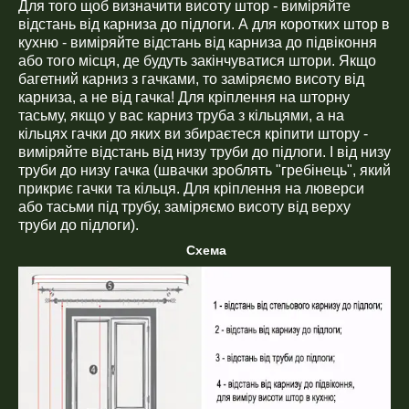
Для того щоб визначити висоту штор - виміряйте
відстань від карниза до підлоги. А для коротких штор в
кухню - виміряйте відстань від карниза до підвіконня
або того місця, де будуть закінчуватися штори. Якщо
багетний карниз з гачками, то заміряємо висоту від
карниза, а не від гачка! Для кріплення на шторну
тасьму, якщо у вас карниз труба з кільцями, а на
кільцях гачки до яких ви збираєтеся кріпити штору -
виміряйте відстань від низу труби до підлоги. І від низу
труби до низу гачка (швачки зроблять "гребінець", який
прикриє гачки та кільця. Для кріплення на люверси
або тасьми під трубу, заміряємо висоту від верху
труби до підлоги).
Схема