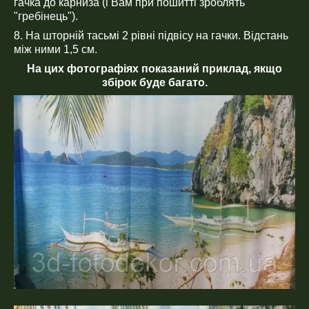
гачка до карниза (і Вам при пошитті зроблять
"гребінець").
8. На шторній тасьмі 2 рівні підвісу на гачки. Відстань
між ними 1,5 см.
На цих фотографіях показаний приклад, якщо
збірок буде багато.