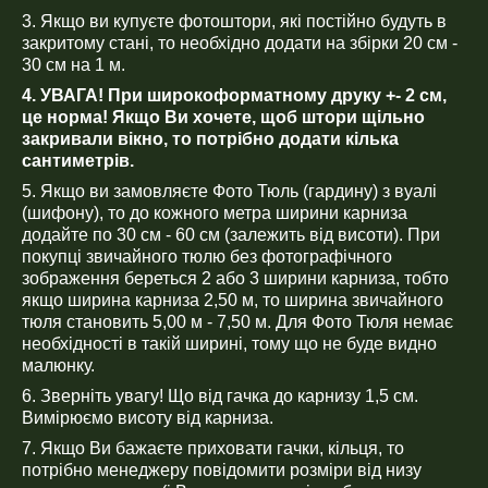
3. Якщо ви купуєте фотоштори, які постійно будуть в
закритому стані, то необхідно додати на збірки 20 см -
30 см на 1 м.
4. УВАГА! При широкоформатному друку +- 2 см,
це норма! Якщо Ви хочете, щоб штори щільно
закривали вікно, то потрібно додати кілька
сантиметрів.
5. Якщо ви замовляєте Фото Тюль (гардину) з вуалі
(шифону), то до кожного метра ширини карниза
додайте по 30 см - 60 см (залежить від висоти). При
покупці звичайного тюлю без фотографічного
зображення береться 2 або 3 ширини карниза, тобто
якщо ширина карниза 2,50 м, то ширина звичайного
тюля становить 5,00 м - 7,50 м. Для Фото Тюля немає
необхідності в такій ширині, тому що не буде видно
малюнку.
6. Зверніть увагу! Що від гачка до карнизу 1,5 см.
Вимірюємо висоту від карниза.
7. Якщо Ви бажаєте приховати гачки, кільця, то
потрібно менеджеру повідомити розміри від низу