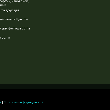
тертин, наволочок,
анни
 та друк для
й тюль з Вуалі та
ня для фотоштор та
 обмін
т
|
Політика конфіденційності