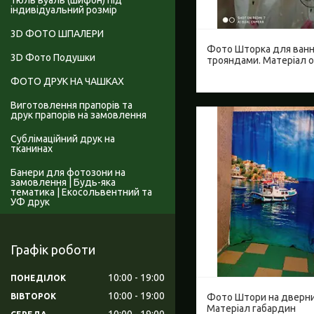
Тюль вуаль (шифон) під
індивідуальний розмір
3D ФОТО ШПАЛЕРИ
Фото Шторка для ванн
3D Фото Подушки
трояндами. Матеріал 
ФОТО ДРУК НА ЧАШКАХ
Виготовлення прапорів та
друк прапорів на замовлення
Сублімаційний друк на
тканинах
Банери для фотозони на
замовлення | Будь-яка
тематика | Екосольвентний та
УФ друк
Графік роботи
10:00
19:00
ПОНЕДІЛОК
10:00
19:00
Фото Штори на дверни
ВІВТОРОК
Матеріал габардин
10:00
19:00