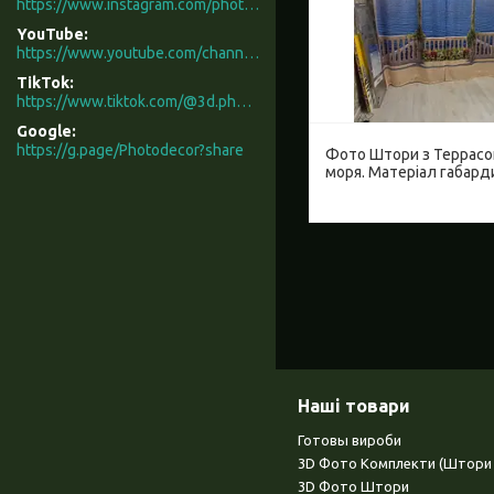
https://www.instagram.com/photodecor.com.ua/
YouTube
https://www.youtube.com/channel/UCXCUerfqRY1Pw7-IptdbqyA/videos
TikTok
https://www.tiktok.com/@3d.photodecor?is_from_webapp=1&sender_device=pc
Google
https://g.page/Photodecor?share
Фото Штори з Террас
моря. Матеріал габард
Наші товари
Готовы вироби
3D Фото Комплекти (Штори 
3D Фото Штори