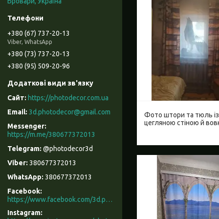
Бровари, Україна
+380 (67) 737-20-13
Viber, WhatsApp
+380 (73) 737-20-13
+380 (95) 509-20-96
https://photodecor.com.ua
3d.photodecor@gmail.com
Фото штори та тюль із
цегляною стіною й во
https://m.me/380677372013
@photodecor3d
380677372013
380677372013
Facebook
https://www.facebook.com/3d.photodecor/
Instagram