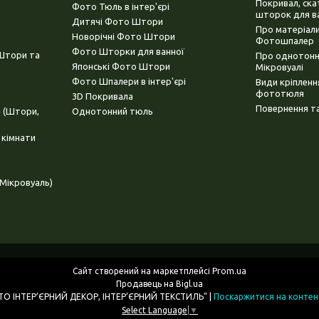
Покривал, ска
Фото Тюль в інтер'єрі
шторок для в
Дитячі Фото Штори
Про матеріали
Новорічні Фото Штори
Фотошпалер
Фото Шторки для ванної
(Штори та
Про однотонни
Японські Фото Штори
Мікровуалі
Фото Шпалери в інтер'єрі
Види кріплен
фототюля
3D Покривала
Повернення та
і (Штори,
Однотонний тюль
 кімнати
Мікровуаль)
Сайт створений на маркетплейсі
Prom.ua
Продавець на Bigl.ua
ІНТЕРНЕТ МАГАЗИН "3D - ФОТО ІНТЕР’ЄРНИЙ ДЕКОР, ІНТЕР’ЄРНИЙ ТЕКСТИЛЬ" |
Поскаржитися на контен
Select Language
▼