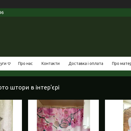
96
луги
Про нас
Контакти
Доставка і оплата
Про мате
то штори в інтер'єрі