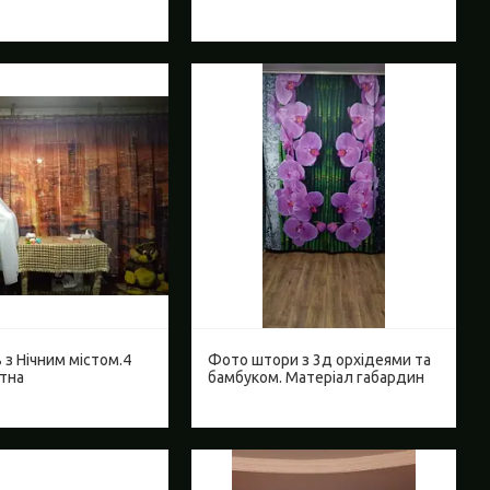
з Нічним містом.4
Фото штори з 3д орхідеями та
отна
бамбуком. Матеріал габардин