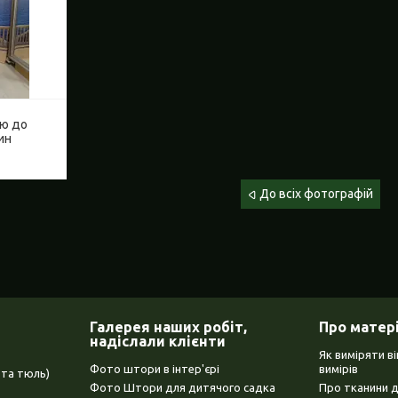
ою до
ин
До всіх фотографій
Галерея наших робіт,
Про матер
надіслали клієнти
Як виміряти в
Фото штори в інтер'єрі
вимірів
та тюль)
Фото Штори для дитячого садка
Про тканини 