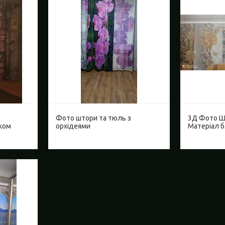
Фото штори та тюль з
3Д Фото Ш
вком
орхідеями
Матеріал 