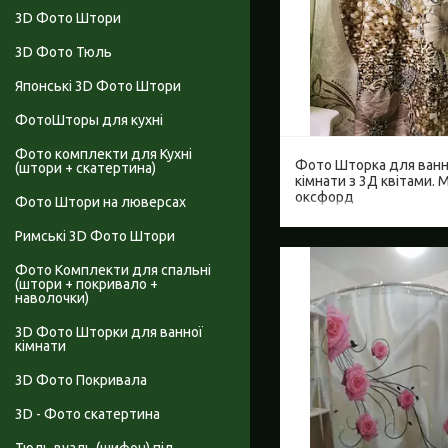
3D Фото Штори
3D Фото Тюль
Японські 3D Фото Штори
ФотоШторы для кухні
Фото комплекти для Кухні
Фото Шторка для ванн
(штори + скатертина)
кімнати з 3Д квітами. 
оксфорд
Фото Штори на люверсах
Римські 3D Фото Штори
Фото Комплекти для спальні
(штори + покривало +
наволочки)
3D Фото Шторки для ванної
кімнати
3D Фото Покривала
3D - Фото скатертина