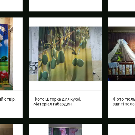
й отвір.
Фото Шторка для кухні.
Фото тюль 
Матеріал габардин
зшиті пол