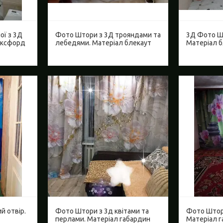
ої з 3Д
Фото Штори з 3Д трояндами та
3Д Фото Ш
оксфорд
лебедями. Матеріал блекаут
Матеріал 
й отвір.
Фото Штори з 3д квітами та
Фото Штор
перлами. Матеріал габардин
Матеріал 