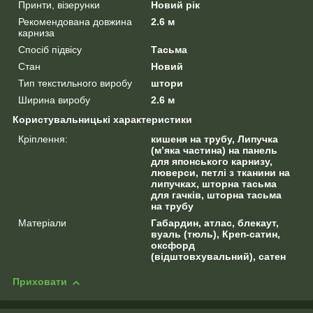
Принти, візерунки
Новий рік
Рекомендована довжина
2.6 м
карниза
Спосіб підвісу
Тасьма
Стан
Новий
Тип текстильного виробу
штори
Ширина виробу
2.6 м
Користувальницькі характеристики
Кріплення:
кишеня на трубу, Липучка
(м’яка частина) на панель
для японського карнизу,
люверси, петлі з тканини на
липучках, шторна тасьма
для гачків, шторна тасьма
на трубу
Матеріали
Габардин, атлас, блекаут,
вуаль (тюль), Креп-сатин,
оксфорд
(відштовхувальний), сатен
Приховати