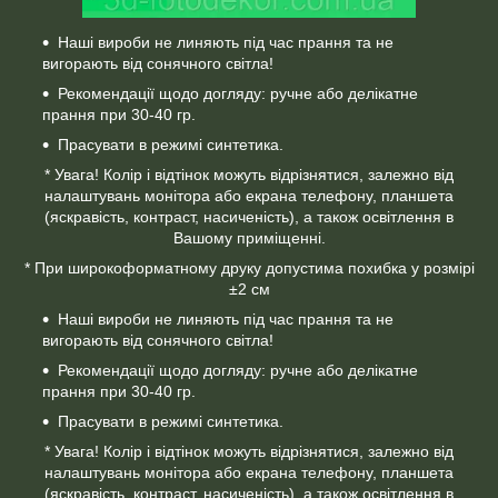
Наші вироби не линяють під час прання та не
вигорають від сонячного світла!
Рекомендації щодо догляду: ручне або делікатне
прання при 30-40 гр.
Прасувати в режимі синтетика.
* Увага! Колір і відтінок можуть відрізнятися, залежно від
налаштувань монітора або екрана телефону, планшета
(яскравість, контраст, насиченість), а також освітлення в
Вашому приміщенні.
* При широкоформатному друку допустима похибка у розмірі
±2 см
Наші вироби не линяють під час прання та не
вигорають від сонячного світла!
Рекомендації щодо догляду: ручне або делікатне
прання при 30-40 гр.
Прасувати в режимі синтетика.
* Увага! Колір і відтінок можуть відрізнятися, залежно від
налаштувань монітора або екрана телефону, планшета
(яскравість, контраст, насиченість), а також освітлення в