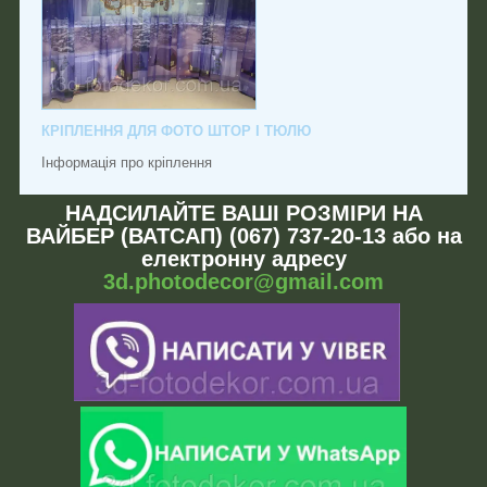
КРІПЛЕННЯ ДЛЯ ФОТО ШТОР І ТЮЛЮ
Інформація про кріплення
НАДСИЛАЙТЕ ВАШІ РОЗМІРИ НА
ВАЙБЕР (ВАТСАП) (067) 737-20-13 або на
електронну адресу
3d.photodecor@gmail.com