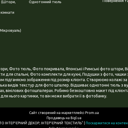
Повернення та
і (Штори,
Однотонний тюль
 кімнати
Мікровуаль)
и, Фото тюль, Фото покривала, Японські і Римські фото штори, Ві
и для спальні, Фото комплекти для кухні, Подушки з фото, чашки з
 підганяємо зображення під розмір клієнта. Створюємо колажі за 
ілька видів текстур для фото шпалер. Відшиває однотонні тюль з ву
х, вінілових фотошпалерах. Робимо безкоштовно макет під клієнта
для нього картинки, то він може вибрати її в фотобанку.
Сайт створений на маркетплейсі
Prom.ua
Продавець на Bigl.ua
ІНТЕРНЕТ МАГАЗИН "3D - ФОТО ІНТЕР’ЄРНИЙ ДЕКОР, ІНТЕР’ЄРНИЙ ТЕКСТИЛЬ" |
Поскаржитися на контен