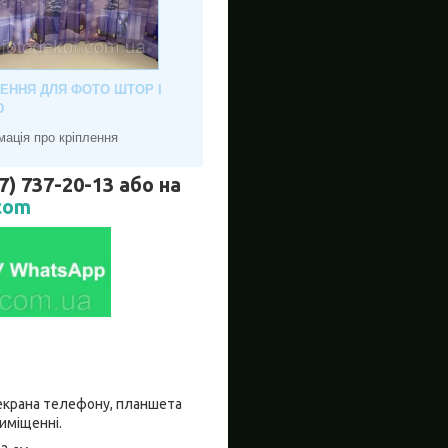
ЛЕННЯ ДЛЯ ФОТО ШТОР І
Ю
мація про кріплення
737-20-13 або на
com
о екрана телефону, планшета
риміщенні.