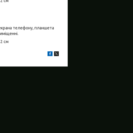
±2 см
о екрана телефону, планшета
риміщенні.
±2 см