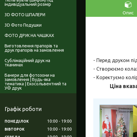
Тюль вуаль (шифон) під
індивідуальний розмір
Опис
3D ФОТО ШПАЛЕРИ
3D Фото Подушки
ФОТО ДРУК НА ЧАШКАХ
Виготовлення прапорів та
друк прапорів на замовлення
- Перед друком пі
Сублімаційний друк на
тканинах
- Створюємо колаж
Банери для фотозони на
- Коректуємо колі
замовлення | Будь-яка
тематика | Екосольвентний та
Ціна вказ
УФ друк
Графік роботи
10:00
19:00
ПОНЕДІЛОК
10:00
19:00
ВІВТОРОК
10:00
19:00