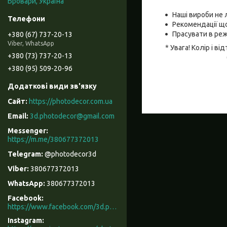
Бровари, Україна
Наші вироби не 
Рекомендації що
Прасувати в реж
+380 (67) 737-20-13
Viber, WhatsApp
* Увага! Колір і 
+380 (73) 737-20-13
+380 (95) 509-20-96
https://photodecor.com.ua
3d.photodecor@gmail.com
https://m.me/380677372013
@photodecor3d
380677372013
380677372013
Facebook
https://www.facebook.com/3d.photodecor/
Instagram