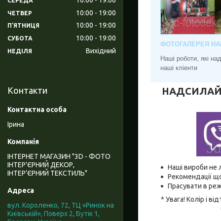
СЕРЕДА
10:00
19:00
ЧЕТВЕР
10:00
19:00
ПʼЯТНИЦЯ
10:00
19:00
СУБОТА
ФОТОГАЛЕРЕЯ НА
Вихідний
НЕДІЛЯ
Наші роботи, які н
наші кліенти
НАДСИЛАЙТЕ
Контакти
Ірина
ІНТЕРНЕТ МАГАЗИН "3D - ФОТО
ІНТЕР’ЄРНИЙ ДЕКОР,
Наші вироби не 
ІНТЕР’ЄРНИЙ ТЕКСТИЛЬ"
Рекомендації що
Прасувати в реж
* Увага! Колір і 
вул. Короленко, 72, ТЦ «Ринок на
Київській», Поверх 2, Бутік 1,