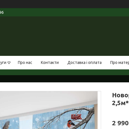
96
луги
Про нас
Контакти
Доставка і оплата
Про мате
Ново
2,5м*
2 990