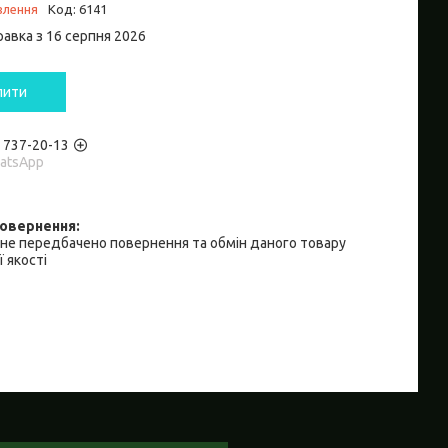
влення
Код:
6141
равка з 16 серпня 2026
пити
) 737-20-13
hatsApp
не передбачено повернення та обмін даного товару
 якості