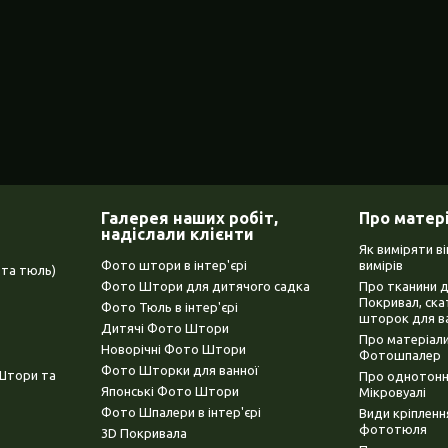
Галерея наших робіт,
Про матер
надіслали клієнти
Як виміряти в
Фото штори в інтер'єрі
вимірів
та тюль)
Фото Штори для дитячого садка
Про тканини 
Покривал, ска
Фото Тюль в інтер'єрі
шторок для в
Дитячі Фото Штори
Про матеріали
Новорічні Фото Штори
Фотошпалер
Фото Шторки для ванної
(Штори та
Про однотонни
Японські Фото Штори
Мікровуалі
Фото Шпалери в інтер'єрі
Види кріплен
фототюля
3D Покривала