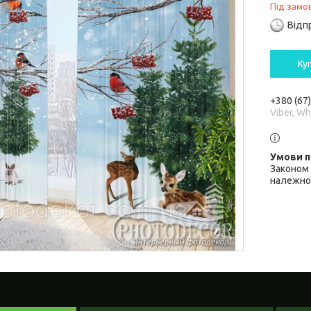
Під замо
Відп
Ку
+380 (67
Viber, W
Законом 
належної