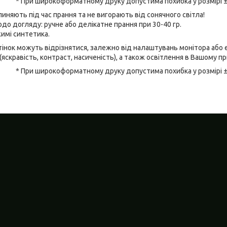
* При широкоформатному друку допустима похибка у розмірі 
линяють під час прання та не вигорають від сонячного світла!
до догляду: ручне або делікатне прання при 30-40 гр.
имі синтетика.
відтінок можуть відрізнятися, залежно від налаштувань монітора аб
(яскравість, контраст, насиченість), а також освітлення в Вашому п
* При широкоформатному друку допустима похибка у розмірі 