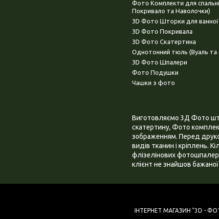
Фото Комплекти для спальн
Покривало та Наволочки)
3D Фото Шторки для ванної
3D Фото Покривала
3D Фото Скатертина
Однотонний тюль (Вуаль та 
3D Фото Шпалери
Фото Подушки
Чашки з фото
Виготовляємо 3Д Фото штор
скатертину, Фото комплект
зображенням. Перед друком
видів тканин і кріплень. К
флізелінових фотошпалера
клієнт не знайшов бажаної 