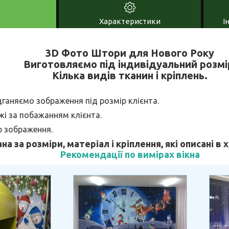
Характеристики
І
3D Фото Штори для Нового Року
Виготовляємо під індивідуальний розмі
Кілька видів тканин і кріплень.
дганяємо зображення під розмір клієнта.
і за побажанням клієнта.
р зображення.
ана за розміри, матеріал і кріплення, які описані в
Рекомендації по вимірах вікна