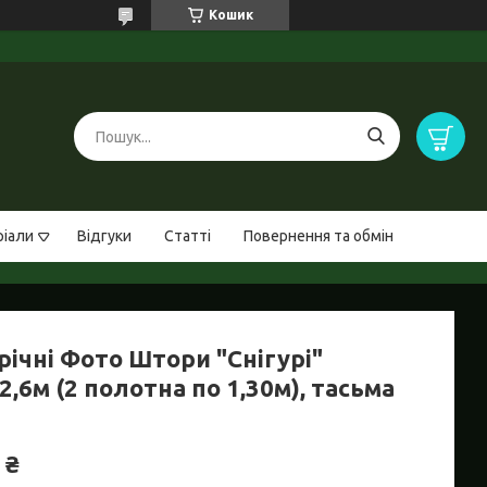
Кошик
ріали
Відгуки
Статті
Повернення та обмін
річні Фото Штори "Снігурі"
2,6м (2 полотна по 1,30м), тасьма
 ₴