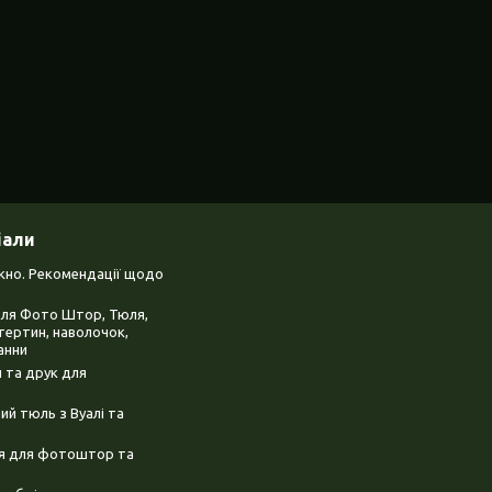
іали
ікно. Рекомендації щодо
для Фото Штор, Тюля,
тертин, наволочок,
анни
 та друк для
й тюль з Вуалі та
ня для фотоштор та