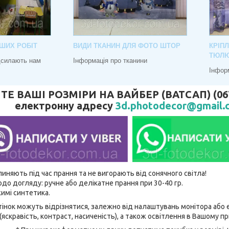
ШИХ РОБІТ
ВИДИ ТКАНИН ДЛЯ ФОТО ШТОР
КРІП
ТЮЛ
адсилають нам
Інформація про тканини
Інфор
 ВАШІ РОЗМІРИ НА ВАЙБЕР (ВАТСАП) (067) 
електронну адресу
3d.photodecor@gmail.
линяють під час прання та не вигорають від сонячного світла!
до догляду: ручне або делікатне прання при 30-40 гр.
имі синтетика.
відтінок можуть відрізнятися, залежно від налаштувань монітора аб
(яскравість, контраст, насиченість), а також освітлення в Вашому п