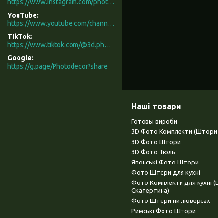
https://www.instagram.com/photodecor.com.ua/
YouTube
https://www.youtube.com/channel/UCXCUerfqRY1Pw7-IptdbqyA/videos
TikTok
https://www.tiktok.com/@3d.photodecor?is_from_webapp=1&sender_device=pc
Google
https://g.page/Photodecor?share
Наші товари
Готовы вироби
3D Фото Комплекти (Штори 
3D Фото Штори
3D Фото Тюль
Японські Фото Штори
Фото Штори для кухні
Фото Комплекти для кухні 
Скатертина)
Фото Штори ни люверсах
Римські Фото Штори