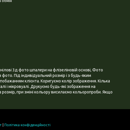
 обмін
нілові 3д фото шпалери на флізеліновій основі, Фото
 фото. Під індивідуальний розмір і з будь-яким
побажанням клієнта. Коригуємо колір зображення. Кілька
алі і мікровуалі. Друкуємо будь-які зображення на
 розмір, при зміні кольору висилаємо кольоропроби. Якщо
т
|
Політика конфіденційності