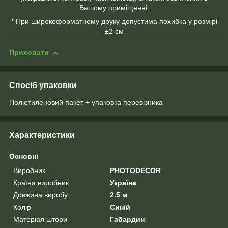
Вашому приміщенні.
* При широкоформатному друку допустима похибка у розмірі
±2 см
Приховати
Спосіб упаковки
Поліетиленовий пакет + упаковка перевізника
Характеристики
Основні
Виробник
PHOTODECOR
Країна виробник
Україна
Довжина виробу
2.5 м
Колір
Синій
Матеріал штори
Габардин