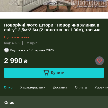
Новорічні Фото Штори "Новорічна ялинка в
снігу" 2,5м*2,6м (2 полотна по 1,30м), тасьма
Під замовлення
Код: 4028
Роздріб
Відправка з
17 серпня 2026
2 990
₴
Купити
Опис
Характеристики
Доставка
Оплата
Умови п
Опис