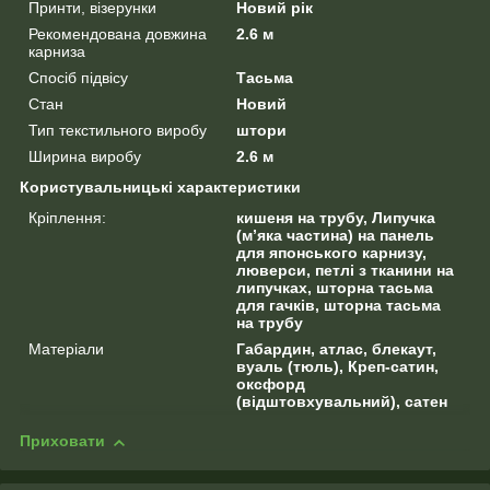
Принти, візерунки
Новий рік
Рекомендована довжина
2.6 м
карниза
Спосіб підвісу
Тасьма
Стан
Новий
Тип текстильного виробу
штори
Ширина виробу
2.6 м
Користувальницькі характеристики
Кріплення:
кишеня на трубу, Липучка
(м’яка частина) на панель
для японського карнизу,
люверси, петлі з тканини на
липучках, шторна тасьма
для гачків, шторна тасьма
на трубу
Матеріали
Габардин, атлас, блекаут,
вуаль (тюль), Креп-сатин,
оксфорд
(відштовхувальний), сатен
Приховати