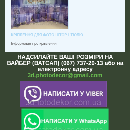
КРІПЛЕННЯ ДЛЯ ФОТО ШТОР І ТЮЛЮ
Інформація про кріплення
НАДСИЛАЙТЕ ВАШІ РОЗМІРИ НА
ВАЙБЕР (ВАТСАП) (067) 737-20-13 або на
електронну адресу
3d.photodecor@gmail.com