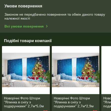
Умови повернення
Законом не передбачено повернення та обмін даного товару
належної якості
Всі умови повернення
Подібні товари компанії
Новорічні Фото Штори
Новорічні Фото Штори
Ново
"Ялинка в снігу з
"Ялинка в снігу з
"Яли
подарунками" 2,7м*5,0м
подарунками" 2,7м*2,9м
пода
(2 полотна по 2,5 м),
(2 полотна по 1,45м),
(2 п