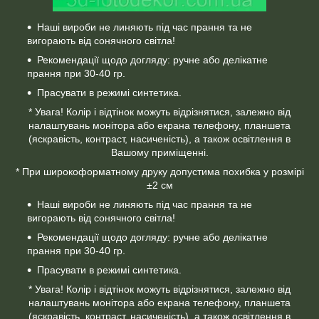
Наші вироби не линяють під час прання та не
вигорають від сонячного світла!
Рекомендації щодо догляду: ручне або делікатне
прання при 30-40 гр.
Прасувати в режимі синтетика.
* Увага! Колір і відтінок можуть відрізнятися, залежно від
налаштувань монітора або екрана телефону, планшета
(яскравість, контраст, насиченість), а також освітлення в
Вашому приміщенні.
* При широкоформатному друку допустима похибка у розмірі
±2 см
Наші вироби не линяють під час прання та не
вигорають від сонячного світла!
Рекомендації щодо догляду: ручне або делікатне
прання при 30-40 гр.
Прасувати в режимі синтетика.
* Увага! Колір і відтінок можуть відрізнятися, залежно від
налаштувань монітора або екрана телефону, планшета
(яскравість, контраст, насиченість), а також освітлення в