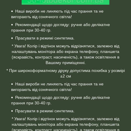
Наші вироби не линяють під час прання та не
вигорають від сонячного світла!
Рекомендації щодо догляду: ручне або делікатне
прання при 30-40 гр.
Прасувати в режимі синтетика.
* Увага! Колір і відтінок можуть відрізнятися, залежно від
налаштувань монітора або екрана телефону, планшета
(яскравість, контраст, насиченість), а також освітлення в
Вашому приміщенні.
* При широкоформатному друку допустима похибка у розмірі
±2 см
Наші вироби не линяють під час прання та не
вигорають від сонячного світла!
Рекомендації щодо догляду: ручне або делікатне
прання при 30-40 гр.
Прасувати в режимі синтетика.
* Увага! Колір і відтінок можуть відрізнятися, залежно від
налаштувань монітора або екрана телефону, планшета
(яскравість, контраст, насиченість), а також освітлення в