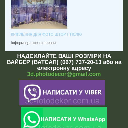
КРІПЛЕННЯ ДЛЯ ФОТО ШТОР І ТЮЛЮ
Інформація про кріплення
НАДСИЛАЙТЕ ВАШІ РОЗМІРИ НА
ВАЙБЕР (ВАТСАП) (067) 737-20-13 або на
електронну адресу
3d.photodecor@gmail.com