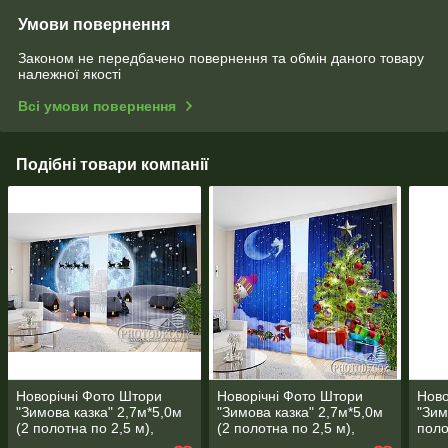
Умови повернення
Законом не передбачено повернення та обмін даного товару
належної якості
Всі умови повернення
Подібні товари компанії
Новорічні Фото Штори
Новорічні Фото Штори
Ново
"Зимова казка" 2,7м*5,0м
"Зимова казка" 2,7м*5,0м
"Зим
(2 полотна по 2,5 м),
(2 полотна по 2,5 м),
поло
тасьма
тасьма