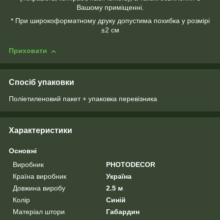
Вашому приміщенні.
* При широкоформатному друку допустима похибка у розмірі
±2 см
Приховати
Спосіб упаковки
Поліетиленовий пакет + упаковка перевізника
Характеристики
Основні
Виробник
PHOTODECOR
Країна виробник
Україна
Довжина виробу
2.5 м
Колір
Синій
Матеріал штори
Габардин