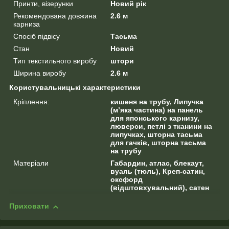
Принти, візерунки
Новий рік
Рекомендована довжина
2.6 м
карниза
Спосіб підвісу
Тасьма
Стан
Новий
Тип текстильного виробу
штори
Ширина виробу
2.6 м
Користувальницькі характеристики
Кріплення:
кишеня на трубу, Липучка
(м’яка частина) на панель
для японського карнизу,
люверси, петлі з тканини на
липучках, шторна тасьма
для гачків, шторна тасьма
на трубу
Матеріали
Габардин, атлас, блекаут,
вуаль (тюль), Креп-сатин,
оксфорд
(відштовхувальний), сатен
Приховати