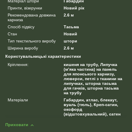
Матеріал штори
Габардин
Принти, візерунки
Новий рік
Рекомендована довжина
2.6 м
карниза
Спосіб підвісу
Тасьма
Стан
Новий
Тип текстильного виробу
штори
Ширина виробу
2.6 м
Користувальницькі характеристики
Кріплення:
кишеня на трубу, Липучка
(м’яка частина) на панель
для японського карнизу,
люверси, петлі з тканини на
липучках, шторна тасьма
для гачків, шторна тасьма
на трубу
Матеріали
Габардин, атлас, блекаут,
вуаль (тюль), Креп-сатин,
оксфорд
(відштовхувальний), сатен
Приховати