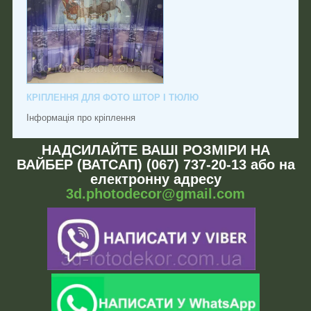
КРІПЛЕННЯ ДЛЯ ФОТО ШТОР І ТЮЛЮ
Інформація про кріплення
НАДСИЛАЙТЕ ВАШІ РОЗМІРИ НА
ВАЙБЕР (ВАТСАП) (067) 737-20-13 або на
електронну адресу
3d.photodecor@gmail.com