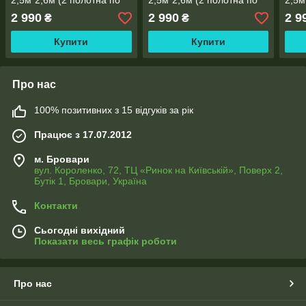
2,5м*2,6м (2 полотна по
2,5м*2,6м (2 полотна по
2,5м
1,30м), тасьма
1,30м), тасьма
1,30
2 990
2 990
2 9
₴
₴
Купити
Купити
Про нас
100% позитивних з 15 відгуків за рік
Працює з 17.07.2012
м. Бровари
вул. Короленко, 72, ТЦ «Ринок на Київській», Поверх 2,
Бутік 1, Бровари, Україна
Контакти
Сьогодні вихідний
Показати весь графік роботи
Про нас