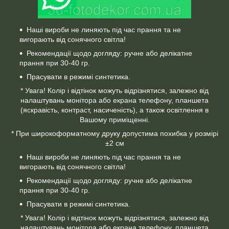
Наші вироби не линяють під час прання та не
вигорають від сонячного світла!
Рекомендації щодо догляду: ручне або делікатне
прання при 30-40 гр.
Прасувати в режимі синтетика.
* Увага! Колір і відтінок можуть відрізнятися, залежно від
налаштувань монітора або екрана телефону, планшета
(яскравість, контраст, насиченість), а також освітлення в
Вашому приміщенні.
* При широкоформатному друку допустима похибка у розмірі
±2 см
Наші вироби не линяють під час прання та не
вигорають від сонячного світла!
Рекомендації щодо догляду: ручне або делікатне
прання при 30-40 гр.
Прасувати в режимі синтетика.
* Увага! Колір і відтінок можуть відрізнятися, залежно від
налаштувань монітора або екрана телефону, планшета