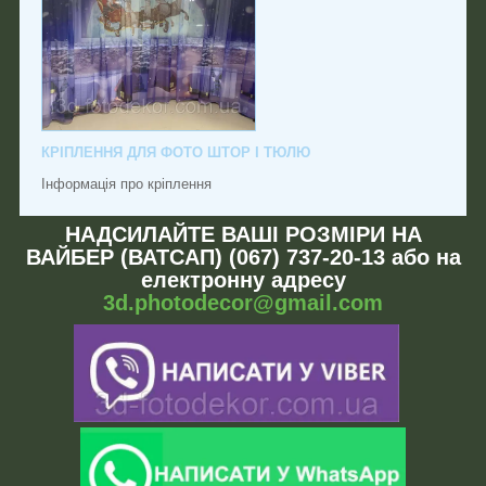
КРІПЛЕННЯ ДЛЯ ФОТО ШТОР І ТЮЛЮ
Інформація про кріплення
НАДСИЛАЙТЕ ВАШІ РОЗМІРИ НА
ВАЙБЕР (ВАТСАП) (067) 737-20-13 або на
електронну адресу
3d.photodecor@gmail.com