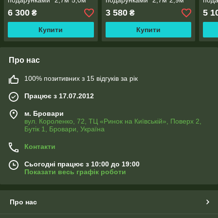
подарунками" 2,7м*5,0м
подарунками" 2,7м*2,9м
пода
(2 полотна по 2,5 м),
(2 полотна по 1,45м),
(2 п
6 300
3 580
5 1
₴
₴
тасьма
тасьма
тась
Купити
Купити
Про нас
100% позитивних з 15 відгуків за рік
Працює з 17.07.2012
м. Бровари
вул. Короленко, 72, ТЦ «Ринок на Київській», Поверх 2,
Бутік 1, Бровари, Україна
Контакти
Сьогодні працює з 10:00 до 19:00
Показати весь графік роботи
Про нас