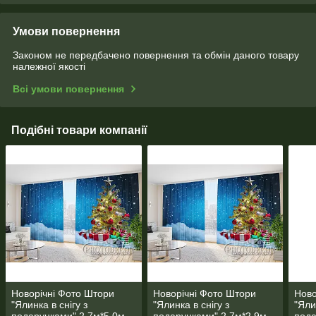
Умови повернення
Законом не передбачено повернення та обмін даного товару
належної якості
Всі умови повернення
Подібні товари компанії
Новорічні Фото Штори
Новорічні Фото Штори
Ново
"Ялинка в снігу з
"Ялинка в снігу з
"Яли