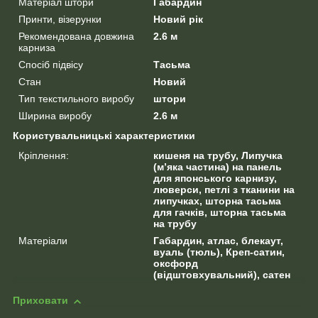
Матеріал штори
Габардин
Принти, візерунки
Новий рік
Рекомендована довжина
2.6 м
карниза
Спосіб підвісу
Тасьма
Стан
Новий
Тип текстильного виробу
штори
Ширина виробу
2.6 м
Користувальницькі характеристики
Кріплення:
кишеня на трубу, Липучка
(м’яка частина) на панель
для японського карнизу,
люверси, петлі з тканини на
липучках, шторна тасьма
для гачків, шторна тасьма
на трубу
Матеріали
Габардин, атлас, блекаут,
вуаль (тюль), Креп-сатин,
оксфорд
(відштовхувальний), сатен
Приховати