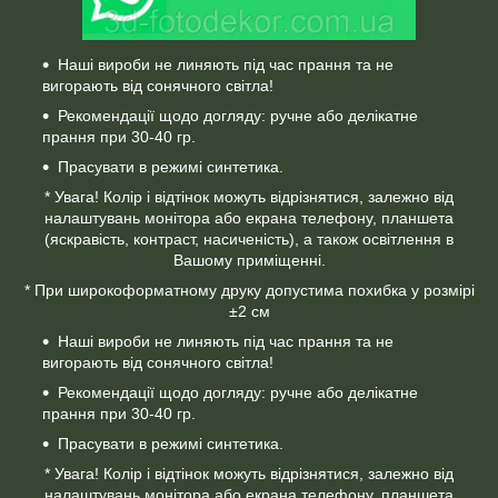
Наші вироби не линяють під час прання та не
вигорають від сонячного світла!
Рекомендації щодо догляду: ручне або делікатне
прання при 30-40 гр.
Прасувати в режимі синтетика.
* Увага! Колір і відтінок можуть відрізнятися, залежно від
налаштувань монітора або екрана телефону, планшета
(яскравість, контраст, насиченість), а також освітлення в
Вашому приміщенні.
* При широкоформатному друку допустима похибка у розмірі
±2 см
Наші вироби не линяють під час прання та не
вигорають від сонячного світла!
Рекомендації щодо догляду: ручне або делікатне
прання при 30-40 гр.
Прасувати в режимі синтетика.
* Увага! Колір і відтінок можуть відрізнятися, залежно від
налаштувань монітора або екрана телефону, планшета