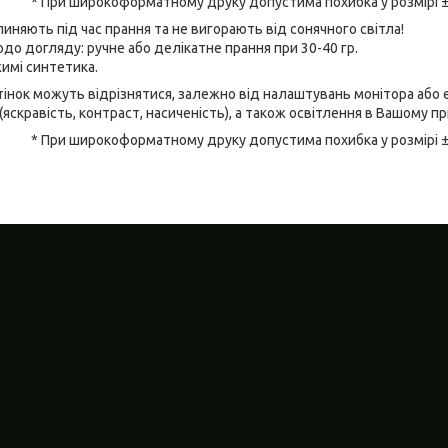
* При широкоформатному друку допустима похибка у розмірі 
линяють під час прання та не вигорають від сонячного світла!
до догляду: ручне або делікатне прання при 30-40 гр.
имі синтетика.
відтінок можуть відрізнятися, залежно від налаштувань монітора аб
(яскравість, контраст, насиченість), а також освітлення в Вашому п
* При широкоформатному друку допустима похибка у розмірі 