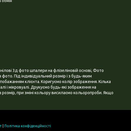
 обмін
нілові 3д фото шпалери на флізеліновій основі, Фото
 фото. Під індивідуальний розмір і з будь-яким
побажанням клієнта. Коригуємо колір зображення. Кілька
алі і мікровуалі. Друкуємо будь-які зображення на
 розмір, при зміні кольору висилаємо кольоропроби. Якщо
т
|
Політика конфіденційності