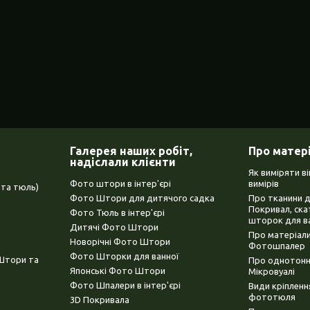
Галерея наших робіт,
Про матер
надіслали клієнти
Як виміряти в
Фото штори в інтер'єрі
вимірів
та тюль)
Фото Штори для дитячого садка
Про тканини 
Покривал, ска
Фото Тюль в інтер'єрі
шторок для в
Дитячі Фото Штори
Про матеріали
Новорічні Фото Штори
Фотошпалер
Фото Шторки для ванної
(Штори та
Про однотонни
Японські Фото Штори
Мікровуалі
Фото Шпалери в інтер'єрі
Види кріплен
фототюля
3D Покривала