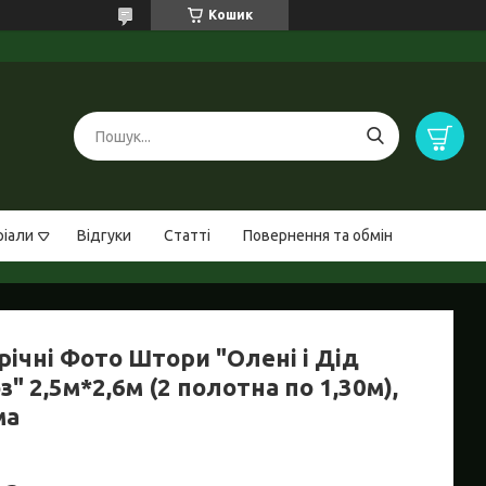
Кошик
ріали
Відгуки
Статті
Повернення та обмін
річні Фото Штори "Олені і Дід
" 2,5м*2,6м (2 полотна по 1,30м),
ма