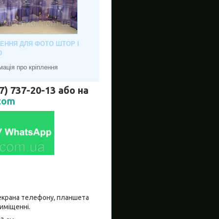
ЛЕННЯ ДЛЯ ФОТО ШТОР І
Ю
мація про кріплення
737-20-13 або на
com
о екрана телефону, планшета
риміщенні.