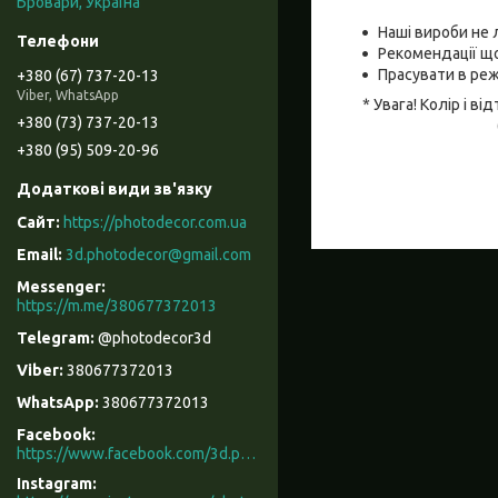
Бровари, Україна
Наші вироби не 
Рекомендації що
Прасувати в реж
+380 (67) 737-20-13
Viber, WhatsApp
* Увага! Колір і 
+380 (73) 737-20-13
+380 (95) 509-20-96
https://photodecor.com.ua
3d.photodecor@gmail.com
https://m.me/380677372013
@photodecor3d
380677372013
380677372013
Facebook
https://www.facebook.com/3d.photodecor/
Instagram