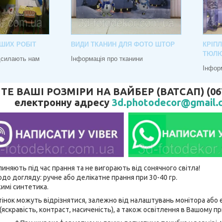
ШИХ РОБІТ
ВИДИ ТКАНИН ДЛЯ ФОТО ШТОР
КРІП
ТЮЛ
адсилають нам
Інформація про тканини
Інфор
 ВАШІ РОЗМІРИ НА ВАЙБЕР (ВАТСАП) (067) 
електронну адресу
3d.photodecor@gmail.
линяють під час прання та не вигорають від сонячного світла!
до догляду: ручне або делікатне прання при 30-40 гр.
имі синтетика.
відтінок можуть відрізнятися, залежно від налаштувань монітора аб
(яскравість, контраст, насиченість), а також освітлення в Вашому п