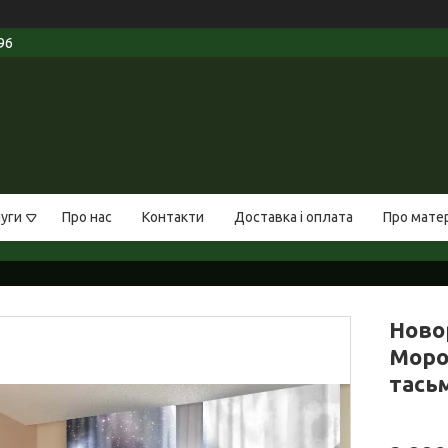
96
луги
Про нас
Контакти
Доставка і оплата
Про мате
Ново
Мороз
тась