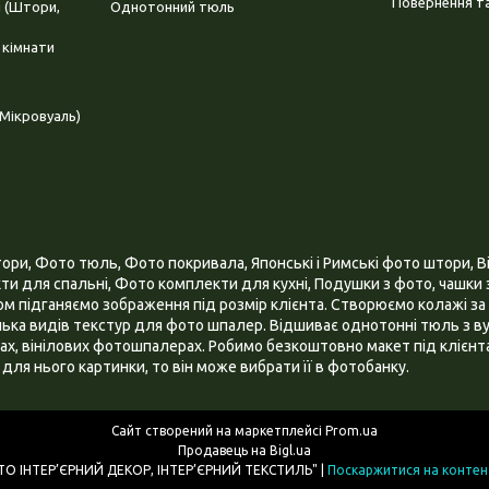
Повернення та
і (Штори,
Однотонний тюль
 кімнати
Мікровуаль)
и, Фото тюль, Фото покривала, Японські і Римські фото штори, Ві
и для спальні, Фото комплекти для кухні, Подушки з фото, чашки з
 підганяємо зображення під розмір клієнта. Створюємо колажі за 
ілька видів текстур для фото шпалер. Відшиває однотонні тюль з ву
х, вінілових фотошпалерах. Робимо безкоштовно макет під клієнта
для нього картинки, то він може вибрати її в фотобанку.
Сайт створений на маркетплейсі
Prom.ua
Продавець на Bigl.ua
ІНТЕРНЕТ МАГАЗИН "3D - ФОТО ІНТЕР’ЄРНИЙ ДЕКОР, ІНТЕР’ЄРНИЙ ТЕКСТИЛЬ" |
Поскаржитися на контен