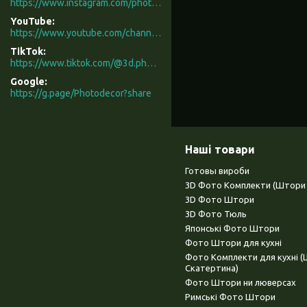
https://www.instagram.com/photodecor.com.ua/
YouTube
https://www.youtube.com/channel/UCXCUerfqRY1Pw7-IptdbqyA/videos
TikTok
https://www.tiktok.com/@3d.photodecor?is_from_webapp=1&sender_device=pc
Google
https://g.page/Photodecor?share
Наші товари
Готовы вироби
3D Фото Комплекти (Штори 
3D Фото Штори
3D Фото Тюль
Японські Фото Штори
Фото Штори для кухні
Фото Комплекти для кухні 
Скатертина)
Фото Штори ни люверсах
Римські Фото Штори