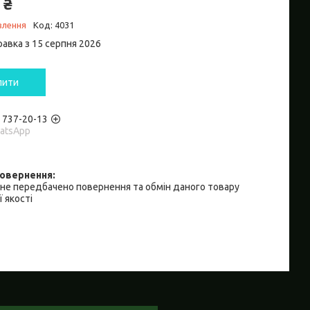
 ₴
влення
Код:
4031
равка з 15 серпня 2026
пити
) 737-20-13
hatsApp
не передбачено повернення та обмін даного товару
 якості