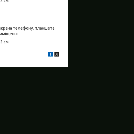
±2 см
о екрана телефону, планшета
риміщенні.
±2 см