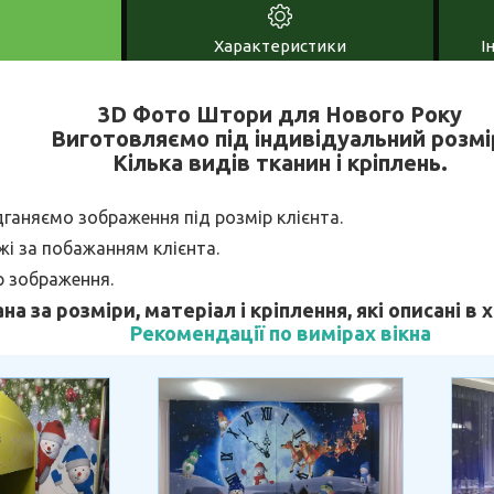
Характеристики
І
3D Фото Штори для Нового Року
Виготовляємо під індивідуальний розмі
Кілька видів тканин і кріплень.
дганяємо зображення під розмір клієнта.
і за побажанням клієнта.
р зображення.
ана за розміри, матеріал і кріплення, які описані в
Рекомендації по вимірах вікна