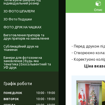
Тюль вуаль (шифон) під
індивідуальний розмір
Опис
3D ФОТО ШПАЛЕРИ
3D Фото Подушки
ФОТО ДРУК НА ЧАШКАХ
Виготовлення прапорів та
друк прапорів на замовлення
- Перед друком пі
Сублімаційний друк на
тканинах
- Створюємо колаж
Банери для фотозони на
- Коректуємо колі
замовлення | Будь-яка
тематика | Екосольвентний та
Ціна вказ
УФ друк
Графік роботи
10:00
19:00
ПОНЕДІЛОК
10:00
19:00
ВІВТОРОК
10:00
19:00