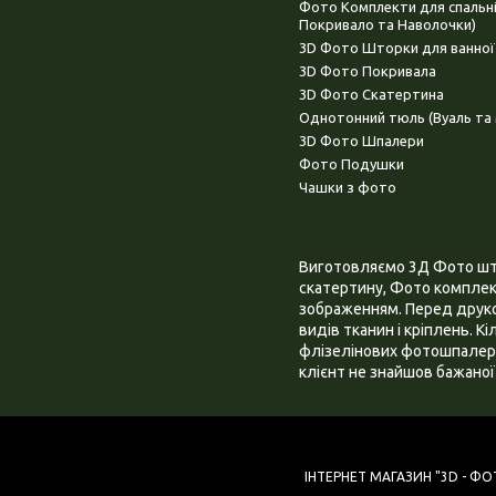
Фото Комплекти для спальн
Покривало та Наволочки)
3D Фото Шторки для ванної
3D Фото Покривала
3D Фото Скатертина
Однотонний тюль (Вуаль та 
3D Фото Шпалери
Фото Подушки
Чашки з фото
Виготовляємо 3Д Фото штор
скатертину, Фото комплект
зображенням. Перед друком
видів тканин і кріплень. К
флізелінових фотошпалера
клієнт не знайшов бажаної 