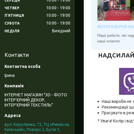
СЕРЕДА
10:00
19:00
ЧЕТВЕР
10:00
19:00
ПʼЯТНИЦЯ
10:00
19:00
СУБОТА
ФОТОГАЛЕРЕЯ НА
Вихідний
НЕДІЛЯ
Наші роботи, які н
наші кліенти
НАДСИЛАЙТЕ
Контакти
Ірина
ІНТЕРНЕТ МАГАЗИН "3D - ФОТО
ІНТЕР’ЄРНИЙ ДЕКОР,
Наші вироби не 
ІНТЕР’ЄРНИЙ ТЕКСТИЛЬ"
Рекомендації що
Прасувати в реж
* Увага! Колір і 
вул. Короленко, 72, ТЦ «Ринок на
Київській», Поверх 2, Бутік 1,