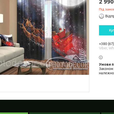
2 990
Під замо
Відп
Ку
+380 (67
Viber, W
Законом 
належної