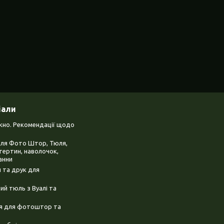
іали
ікно. Рекомендації щодо
для Фото Штор, Тюля,
тертин, наволочок,
анни
 та друк для
й тюль з Вуалі та
ня для фотоштор та