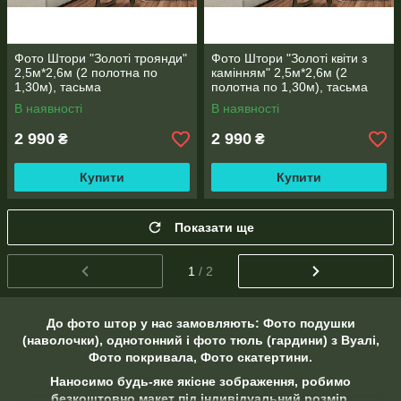
Фото Штори "Золоті троянди"
Фото Штори "Золоті квіти з
2,5м*2,6м (2 полотна по
камінням" 2,5м*2,6м (2
1,30м), тасьма
полотна по 1,30м), тасьма
В наявності
В наявності
2 990
2 990
₴
₴
Купити
Купити
Показати ще
1
/ 2
До фото штор у нас замовляють: Фото подушки
(наволочки), однотонний і фото тюль (гардини) з Вуалі,
Фото покривала, Фото скатертини.
Наносимо будь-яке якісне зображення, робимо
безкоштовно макет під індивідуальний розмір,