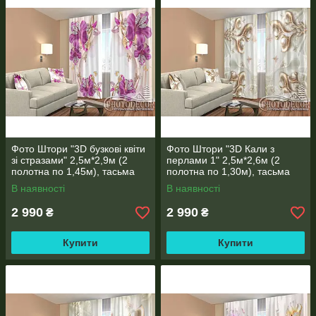
ФОТО ГАЛЕРЕЯ НАШИХ РОБІТ
Фото Штори "3D бузкові квіти
Фото Штори "3D Кали з
зі стразами" 2,5м*2,9м (2
перлами 1" 2,5м*2,6м (2
РОБОТИ, ЯКІ НАДСИЛАЮТЬ НАМ НАШІ КЛІЄНТИ.
полотна по 1,45м), тасьма
полотна по 1,30м), тасьма
В наявності
В наявності
2 990
2 990
₴
₴
Купити
Купити