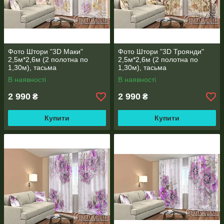
адресу
3d.photodecor@gmail.com
В коментарях вкажіть розміри і всі побажання. Вам
обов'язково зателефонують!
Фото Штори "3D Маки"
Фото Штори "3D Троянди"
2,5м*2,6м (2 полотна по
2,5м*2,6м (2 полотна по
1,30м), тасьма
1,30м), тасьма
В наявності
В наявності
2 990
2 990
₴
₴
Купити
Купити
* Увага! Колір і відтінок може відрізнятися, в залежності від
налаштувань Вашого монітора або екрана телефону,
планшета (яскравість, контраст, насиченість), а також
освітлення у Вашому приміщенні.
* При широкоформатному друку допустима похибка у розмірі
±2 см