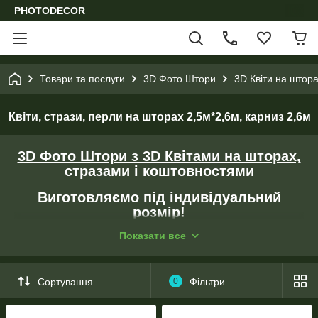
PHOTODECOR
Товари та послуги
3D Фото Штори
3D Квіти на штора
Квіти, стрази, перли на шторах 2,5м*2,6м, карниз 2,6м
3D Фото Штори з 3D Квітами на шторах,
стразами і коштовностями
Виготовляємо під індивідуальний
розмір!
Показати все
Кілька видів тканин і кріплень.
- Перед друком підганяємо зображення під розмір клієнта.
Сортування
0
Фільтри
- Створюємо колажі за побажанням клієнта.
- Коригуємо колір зображення.