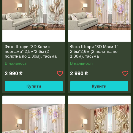
ТКАНИНИ ДЛЯ ФОТО ШТОР, ТЮЛЯ, ШТОРОК У ВАННУ,
ПОКРИВАЛ
ІНФОРМАЦІЯ ПРО ТКАНИНИ
Фото Штори "3D Кали з
Фото Штори "3D Маки 1"
перлами" 2,5м*2,6м (2
2,5м*2,6м (2 полотна по
полотна по 1,30м), тасьма
1,30м), тасьма
В наявності
В наявності
2 990
2 990
₴
₴
КРІПЛЕННЯ ДЛЯ ФОТО ШТОР і ТЮЛЯ, ШТОРОК ДЛЯ
Купити
Купити
ВАННОЇ
ІНФОРМАЦІЯ ПРО КРІПЛЕННЯ
Рекомендації по замірам вікна
ДЛЯ ПРОРАХУНКУ ВАРТОСТІ НАДСИЛАЙТЕ РОЗМІРИ НА
ВАЙБЕР (ВАТСАП) (067)737-20-13 або на електронну