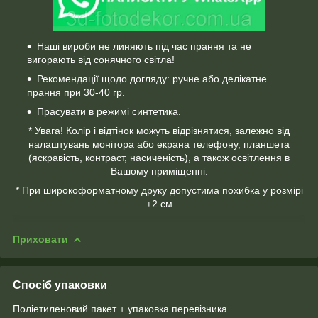
Наші вироби не линяють під час прання та не
вигорають від сонячного світла!
Рекомендації щодо догляду: ручне або делікатне
прання при 30-40 гр.
Прасувати в режимі синтетика.
* Увага! Колір і відтінок можуть відрізнятися, залежно від
налаштувань монітора або екрана телефону, планшета
(яскравість, контраст, насиченість), а також освітлення в
Вашому приміщенні.
* При широкоформатному друку допустима похибка у розмірі
±2 см
Приховати
Спосіб упаковки
Поліетиленовий пакет + упаковка перевізника