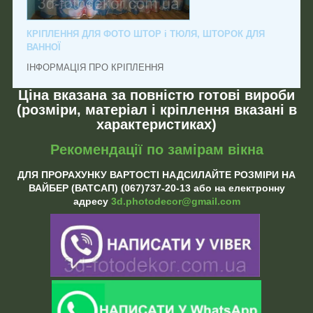
КРІПЛЕННЯ ДЛЯ ФОТО ШТОР і ТЮЛЯ, ШТОРОК ДЛЯ
ВАННОЇ
ІНФОРМАЦІЯ ПРО КРІПЛЕННЯ
Ціна вказана за повністю готові вироби
(розміри, матеріал і кріплення вказані в
характеристиках)
Рекомендації по замірам вікна
ДЛЯ ПРОРАХУНКУ ВАРТОСТІ НАДСИЛАЙТЕ РОЗМІРИ НА
ВАЙБЕР (ВАТСАП) (067)737-20-13 або на електронну
адресу
3d.photodecor@gmail.com