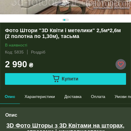
Фото Штори "3D Квіти і метелики" 2,5м*2,6м
(2 полотна по 1,30м), тасьма
В наявності
Код: 5835
Роздріб
2 990
₴
Купити
Опис
Характеристики
Доставка
Оплата
Умови п
Опис
3D Фото Шторы з 3D Квітами на шторах,