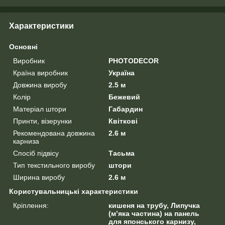
Характеристики
Основні
Виробник
PHOTODECOR
Країна виробник
Україна
Довжина виробу
2.5 м
Колір
Бежевий
Матеріал штори
Габардин
Принти, візерунки
Квіткові
Рекомендована довжина
2.6 м
карниза
Спосіб підвісу
Тасьма
Тип текстильного виробу
штори
Ширина виробу
2.6 м
Користувальницькі характеристики
Кріплення:
кишеня на трубу, Липучка
(м’яка частина) на панель
для японського карнизу,