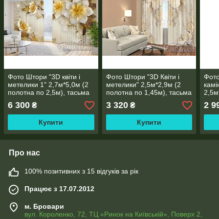
Фото Штори "3D квіти і
Фото Штори "3D Квіти і
Фото
метелики 1" 2,7м*5,0м (2
метелики" 2,5м*2,9м (2
камі
полотна по 2,5м), тасьма
полотна по 1,45м), тасьма
2,5м
1,30
6 300
3 320
2 9
₴
₴
Купити
Купити
Про нас
100% позитивних з 15 відгуків за рік
Працює з 17.07.2012
м. Бровари
вул. Короленко, 72, ТЦ «Ринок на Київській», Поверх 2,