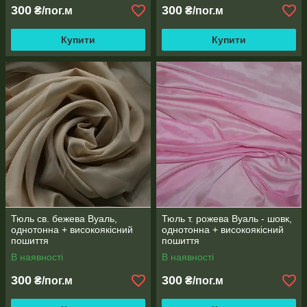
300
300
₴/пог.м
₴/пог.м
Купити
Купити
Тюль св. бежева Вуаль,
Тюль т. рожева Вуаль - шовк,
однотонна + високоякісний
однотонна + високоякісний
пошиття
пошиття
В наявності
В наявності
300
300
₴/пог.м
₴/пог.м