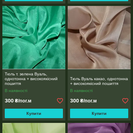
Тюль т. зелена Вуаль,
однотонна + високоякісний
Тюль Вуаль какао, однотонна
пошиття
+ високоякісний пошиття
В наявності
В наявності
300
300
₴/пог.м
₴/пог.м
Купити
Купити