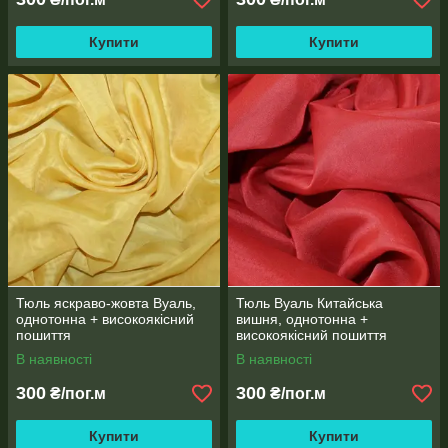
Купити
Купити
Тюль яскраво-жовта Вуаль,
Тюль Вуаль Китайська
однотонна + високоякісний
вишня, однотонна +
пошиття
високоякісний пошиття
В наявності
В наявності
300
300
₴/пог.м
₴/пог.м
Купити
Купити