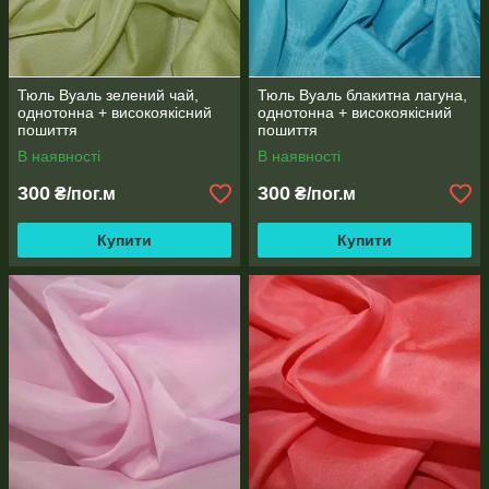
Тюль Вуаль зелений чай,
Тюль Вуаль блакитна лагуна,
однотонна + високоякісний
однотонна + високоякісний
пошиття
пошиття
В наявності
В наявності
300
300
₴/пог.м
₴/пог.м
Купити
Купити