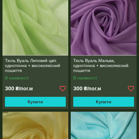
Тюль Вуаль Липовий цвіт,
Тюль Вуаль Мальва,
однотонна + високоякісний
однотонна + високоякісний
пошиття
пошиття
В наявності
В наявності
300
300
₴/пог.м
₴/пог.м
Купити
Купити