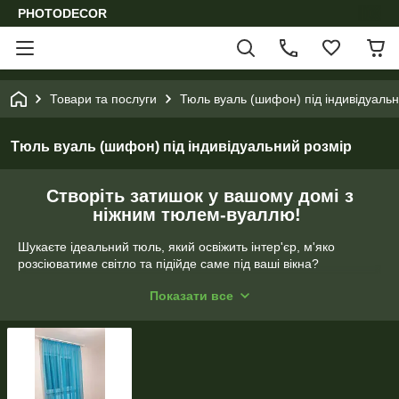
PHOTODECOR
Товари та послуги
Тюль вуаль (шифон) під індивідуальн
Тюль вуаль (шифон) під індивідуальний розмір
Створіть затишок у вашому домі з
ніжним тюлем-вуаллю!
Шукаєте ідеальний тюль, який освіжить інтер'єр, м'яко
розсіюватиме світло та підійде саме під ваші вікна?
Пропонуємо
однотонний тюль-вуаль (шифон) преміум-
Показати все
якості
, який ми пошиємо за
вашими індивідуальними
розмірами
!
✨ Чому саме наш тюль?
Величезна палітра кольорів:
Від ніжних
пастельних (небесно-блакитний, айворі, пудра) до
яскравих кольорових та класичних білих відтінків.