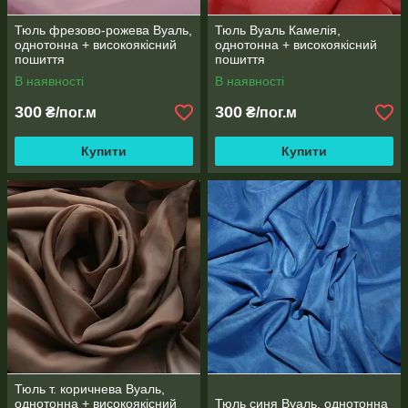
Тюль фрезово-рожева Вуаль,
Тюль Вуаль Камелія,
однотонна + високоякісний
однотонна + високоякісний
пошиття
пошиття
В наявності
В наявності
300
300
₴/пог.м
₴/пог.м
Купити
Купити
Тюль т. коричнева Вуаль,
однотонна + високоякісний
Тюль синя Вуаль, однотонна