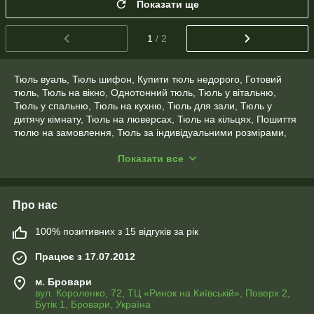
Показати ще
1
/ 2
Тюль вуаль, Тюль шифон, Купити тюль недорого, Готовий
тюль, Тюль на вікно, Однотонний тюль, Тюль у вітальню,
Тюль у спальню, Тюль на кухню, Тюль для зали, Тюль у
дитячу кімнату, Тюль на люверсах, Тюль на кільцях, Пошиття
тюлю на замовлення, Тюль за індивідуальними розмірами,
тюль на кухню короткий, пошив штор, пошив тюля, штори з
Показати все
шифону.
Про нас
100% позитивних з 15 відгуків за рік
Працює з 17.07.2012
м. Бровари
вул. Короленко, 72, ТЦ «Ринок на Київській», Поверх 2,
Бутік 1, Бровари, Україна