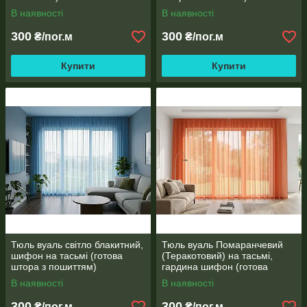
В наявності
В наявності
300
300
₴/пог.м
₴/пог.м
Купити
Купити
Тюль вуаль світло блакитний,
Тюль вуаль Помаранчевий
шифон на тасьмі (готова
(Теракотовий) на тасьмі,
штора з пошиттям)
гардина шифон (готова
штора з пошиттям)
В наявності
В наявності
300
300
₴/пог.м
₴/пог.м