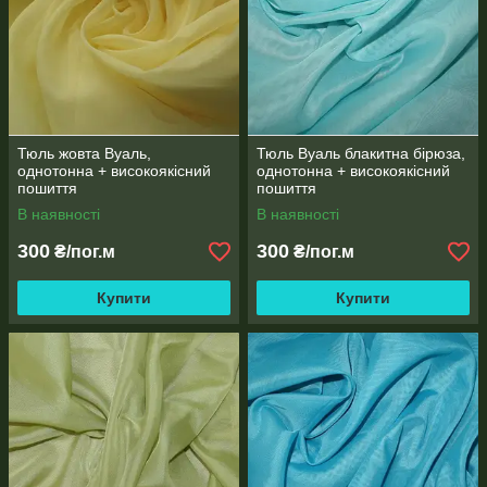
Тюль жовта Вуаль,
Тюль Вуаль блакитна бірюза,
однотонна + високоякісний
однотонна + високоякісний
пошиття
пошиття
В наявності
В наявності
300
300
₴/пог.м
₴/пог.м
Купити
Купити