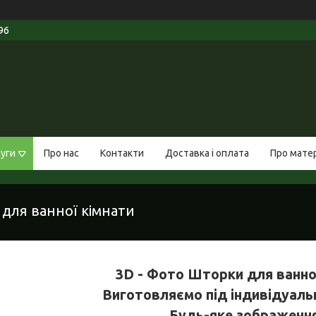
96
луги
Про нас
Контакти
Доставка і оплата
Про мате
для ванної кімнати
3D - Фото Шторки для ванно
Виготовляємо під індивідуаль
Будь-яке зображення