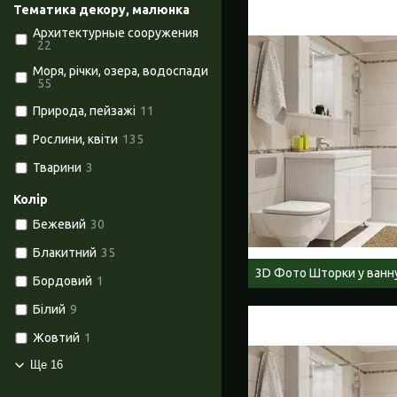
Тематика декору, малюнка
Архитектурные сооружения
22
Моря, річки, озера, водоспади
55
Природа, пейзажі
11
Рослини, квіти
135
Тварини
3
Колір
Бежевий
30
Блакитний
35
3D Фото Шторки у ванну
Бордовий
1
Білий
9
Жовтий
1
Ще 16