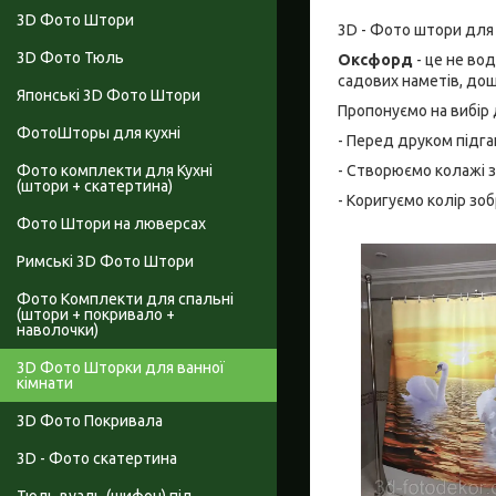
3D Фото Штори
3D - Фото штори для
3D Фото Тюль
Оксфорд
- це не во
садових наметів, дощо
Японські 3D Фото Штори
Пропонуємо на вибір 
ФотоШторы для кухні
- Перед друком підга
- Створюємо колажі з
Фото комплекти для Кухні
(штори + скатертина)
- Коригуємо колір зо
Фото Штори на люверсах
Римські 3D Фото Штори
Фото Комплекти для спальні
(штори + покривало +
наволочки)
3D Фото Шторки для ванної
кімнати
3D Фото Покривала
3D - Фото скатертина