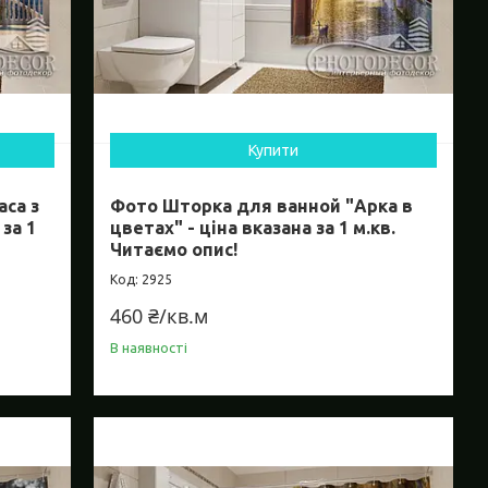
Купити
аса з
Фото Шторка для ванной "Арка в
за 1
цветах" - ціна вказана за 1 м.кв.
Читаємо опис!
2925
460 ₴/кв.м
В наявності