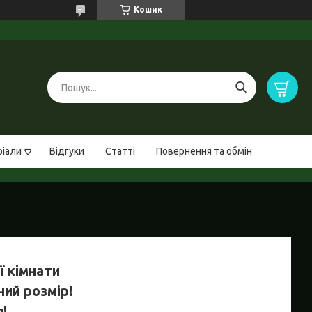
Кошик
ріали
Відгуки
Статті
Повернення та обмін
ї кімнати
ний розмір!
!