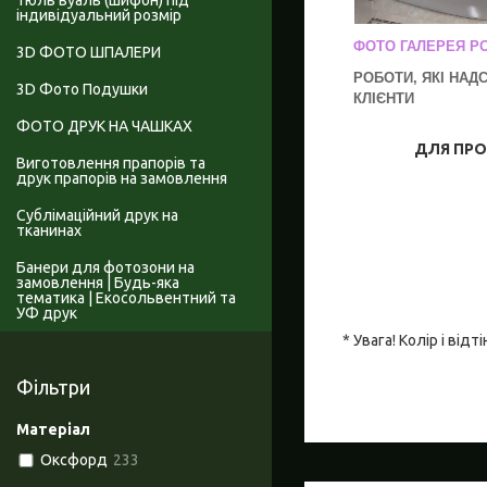
Тюль вуаль (шифон) під
індивідуальний розмір
ФОТО ГАЛЕРЕЯ РО
3D ФОТО ШПАЛЕРИ
РОБОТИ, ЯКІ НАД
3D Фото Подушки
КЛІЄНТИ
ФОТО ДРУК НА ЧАШКАХ
ДЛЯ ПРОР
Виготовлення прапорів та
друк прапорів на замовлення
Сублімаційний друк на
тканинах
Банери для фотозони на
замовлення | Будь-яка
тематика | Екосольвентний та
УФ друк
* Увага! Колір і ві
Фільтри
Матеріал
Оксфорд
233