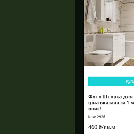
Куп
Фото Шторка для в
ціна вказана за 1 
опис!
2926
460 ₴/кв.м