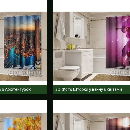
 з Архітектурою
3D Фото Шторки у ванну з Квітами