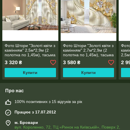
Фото Штори "Золоті квіти з
Фото Штори "Золоті квіти з
Фото
камінням" 2,5м*2,9м (2
камінням" 2,7м*2,9м (2
камі
полотна по 1,45м), тасьма
полотна по 1,45м), тасьма
2,5м
1,30
3 320
3 580
2 9
₴
₴
Купити
Купити
Про нас
100% позитивних з 15 відгуків за рік
Працює з 17.07.2012
м. Бровари
вул. Короленко, 72, ТЦ «Ринок на Київській», Поверх 2,