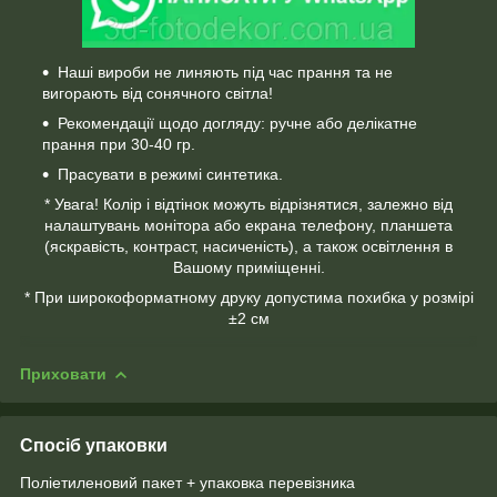
Наші вироби не линяють під час прання та не
вигорають від сонячного світла!
Рекомендації щодо догляду: ручне або делікатне
прання при 30-40 гр.
Прасувати в режимі синтетика.
* Увага! Колір і відтінок можуть відрізнятися, залежно від
налаштувань монітора або екрана телефону, планшета
(яскравість, контраст, насиченість), а також освітлення в
Вашому приміщенні.
* При широкоформатному друку допустима похибка у розмірі
±2 см
Приховати
Спосіб упаковки
Поліетиленовий пакет + упаковка перевізника