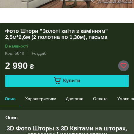
Фото Штори "Золоті квіти з камінням"
2,5м*2,6м (2 полотна по 1,30м), тасьма
В наявності
Код: 5848
Роздріб
2 990
₴
Купити
Опис
Характеристики
Доставка
Оплата
Умови п
Опис
3D Фото Шторы з 3D Квітами на шторах,