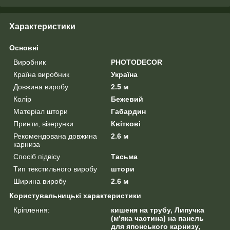
Характеристики
Основні
Виробник
PHOTODECOR
Країна виробник
Україна
Довжина виробу
2.5 м
Колір
Бежевий
Матеріал штори
Габардин
Принти, візерунки
Квіткові
Рекомендована довжина
2.6 м
карниза
Спосіб підвісу
Тасьма
Тип текстильного виробу
штори
Ширина виробу
2.6 м
Користувальницькі характеристики
Кріплення:
кишеня на трубу, Липучка
(м’яка частина) на панель
для японського карнизу,