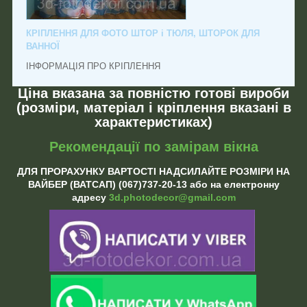
КРІПЛЕННЯ ДЛЯ ФОТО ШТОР і ТЮЛЯ, ШТОРОК ДЛЯ
ВАННОЇ
ІНФОРМАЦІЯ ПРО КРІПЛЕННЯ
Ціна вказана за повністю готові вироби
(розміри, матеріал і кріплення вказані в
характеристиках)
Рекомендації по замірам вікна
ДЛЯ ПРОРАХУНКУ ВАРТОСТІ НАДСИЛАЙТЕ РОЗМІРИ НА
ВАЙБЕР (ВАТСАП) (067)737-20-13 або на електронну
адресу
3d.photodecor@gmail.com