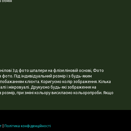
 обмін
нілові 3д фото шпалери на флізеліновій основі, Фото
 фото. Під індивідуальний розмір і з будь-яким
побажанням клієнта. Коригуємо колір зображення. Кілька
алі і мікровуалі. Друкуємо будь-які зображення на
 розмір, при зміні кольору висилаємо кольоропроби. Якщо
т
|
Політика конфіденційності