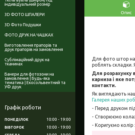
Тюль вуаль (шифон) під
індивідуальний розмір
Опис
3D ФОТО ШПАЛЕРИ
3D Фото Подушки
ФОТО ДРУК НА ЧАШКАХ
Виготовлення прапорів та
друк прапорів на замовлення
Для фото штор на 
Сублімаційний друк на
тканинах
роблять складки. 
Для розрахунку в
Банери для фотозони на
замовлення | Будь-яка
карниза і яке по
тематика | Екосольвентний та
контакти.
УФ друк
Як виглядають на
Галерея наших роб
Графік роботи
- Перед друком пі
- Створюємо колаж
10:00
19:00
ПОНЕДІЛОК
- Коригуємо колір
10:00
19:00
ВІВТОРОК
10:00
19:00