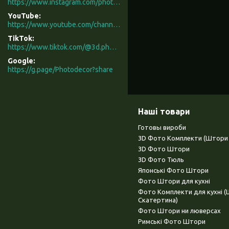
https://www.instagram.com/photodecor.com.ua/
YouTube
https://www.youtube.com/channel/UCXCUerfqRY1Pw7-IptdbqyA/videos
TikTok
https://www.tiktok.com/@3d.photodecor?is_from_webapp=1&sender_device=pc
Google
https://g.page/Photodecor?share
Наші товари
Готовы вироби
3D Фото Комплекти (Штори 
3D Фото Штори
3D Фото Тюль
Японські Фото Штори
Фото Штори для кухні
Фото Комплекти для кухні 
Скатертина)
Фото Штори ни люверсах
Римські Фото Штори