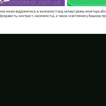
ідтінок може відрізнятися, в залежності від налаштувань монітора а
(яскравість, контраст, насиченість), а також освітлення у Вашому п