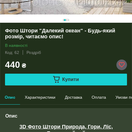
Фото Штори "Далекий океан" - Будь-який
розмір, читаємо опис!
В наявності
Код: 62
Роздріб
440
₴
Купити
Опис
Характеристики
Доставка
Оплата
Умови п
Опис
3D Фото Штори Природа, Гори, Ліс,