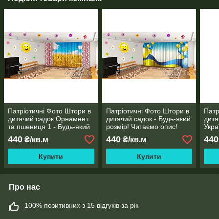
Патріотичні Фото Штори в
Патріотичні Фото Штори в
Патр
дитячий садок Орнамент
дитячий садок - Будь-який
дитя
та пшениця 1 - Будь-який
розмір! Читаємо опис!
Укра
розмір! Читаємо опис!
та п
440
440
440
₴/кв.м
₴/кв.м
розм
Купити
Купити
Про нас
100% позитивних з 15 відгуків за рік