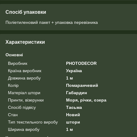
Спосіб упаковки
Поліетиленовий пакет + упаковка перевізника
Характеристики
Основні
Виробник
PHOTODECOR
Країна виробник
Україна
Довжина виробу
1 м
Колір
Помаранчевий
Матеріал штори
Габардин
Принти, візерунки
Моря, річки, озера
Спосіб підвісу
Тасьма
Стан
Новий
Тип текстильного виробу
штори
Ширина виробу
1 м