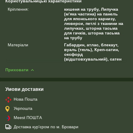
Користувальницькі характеристики
Кріплення:
кишеня на трубу, Липучка
(м’яка частина) на панель
для японського карнизу,
люверси, петлі з тканини на
липучках, шторна тасьма
для гачків, шторна тасьма
на трубу
Матеріали
Габардин, атлас, блекаут,
вуаль (тюль), Креп-сатин,
оксфорд
(відштовхувальний), сатен
Приховати
Умови доставки
Нова Пошта
Укрпошта
Meest ПОШТА
Доставка кур'єром по м. Бровари