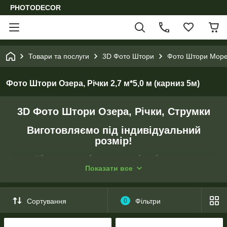
PHOTODECOR
Товари та послуги
3D Фото Штори
Фото Штори Море,
Фото Штори Озера, Річки 2,7 м*5,0 м (карниз 5м)
3D Фото Штори Озера, Річки, Струмки
Виготовляємо під індивідуальний
розмір!
Кілька видів тканин і кріплень.
Показати все
- Перед друком підганяємо зображення під розмір клієнта.
- Створюємо колажі за побажанням клієнта.
Сортування
0
Фільтри
- Коригуємо колір зображення.