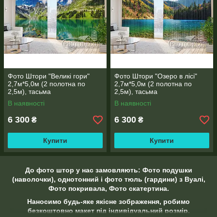
ПОКРИВАЛ
ІНФОРМАЦІЯ ПРО ТКАНИНИ
Фото Штори "Великі гори"
Фото Штори "Озеро в лісі"
2,7м*5,0м (2 полотна по
2,7м*5,0м (2 полотна по
2,5м), тасьма
2,5м), тасьма
В наявності
В наявності
6 300
6 300
₴
₴
КРІПЛЕННЯ ДЛЯ ФОТО ШТОР і ТЮЛЯ, ШТОРОК ДЛЯ
ВАННОЇ
Купити
Купити
ІНФОРМАЦІЯ ПРО КРІПЛЕННЯ.
До фото штор у нас замовляють: Фото подушки
Рекомендації по замірам вікна
(наволочки), однотонний і фото тюль (гардини) з Вуалі,
Фото покривала, Фото скатертина.
ДЛЯ ПРОРАХУНКУ ВАРТОСТІ НАДСИЛАЙТЕ РОЗМІРИ НА
ВАЙБЕР (ВАТСАП) (067)737-20-13 або на електронну
Наносимо будь-яке якісне зображення, робимо
адресу
3d.photodecor@gmail.com
безкоштовно макет під індивідуальний розмір,