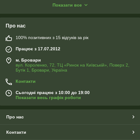
високоякісне пошиття!!!
В коментарях вкажіть розміри і всі побажання. Вам
Показати все
обов'язково зателефонують!
Про нас
100% позитивних з 15 відгуків за рік
Працює з 17.07.2012
м. Бровари
вул. Короленко, 72, ТЦ «Ринок на Київській», Поверх 2,
Бутік 1, Бровари, Україна
ФОТО ПОДУШКИ
Наші вироби не линяють під час прання та не
Контакти
Ви можете замовити до фото штор подушки або наволочки
вигорають від сонячного світла!
з таким самим зображенням будь-якого розміру
Сьогодні працює з 10:00 до 19:00
Рекомендації щодо догляду: ручне або делікатне
Показати весь графік роботи
прання при 30-40 гр.
Прасувати в режимі синтетика.
* Увага! Колір і відтінок можуть відрізнятися, залежно від
Про нас
налаштувань монітора або екрана телефону, планшета
(яскравість, контраст, насиченість), а також освітлення в
Контакти
Вашому приміщенні.