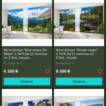
ФОТО ГАЛЕРЕЯ РОБІТ
Фото Штори "Біля озера Св.
Фото Штори "Лісове озеро"
РОБОТИ, ЯКІ НАДСИЛАЮТЬ НАМ НАШІ КЛІЄНТИ
Марії" 2,7м*5,0м (2 полотна
2,7м*5,0м (2 полотна по
по 2,5м), тасьма
2,5м), тасьма
В наявності
В наявності
6 300
6 300
₴
₴
Купити
Купити
ТКАНИНИ ДЛЯ ФОТО ШТОР, ТЮЛЯ, ШТОРОК У ВАННУ,