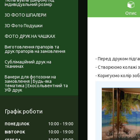
Тюль вуаль (шифон) під
індивідуальний розмір
Опис
3D ФОТО ШПАЛЕРИ
3D Фото Подушки
ФОТО ДРУК НА ЧАШКАХ
Виготовлення прапорів та
друк прапорів на замовлення
- Перед друком підга
Сублімаційний друк на
тканинах
- Створюємо колажі з
- Коригуємо колір зо
Банери для фотозони на
замовлення | Будь-яка
тематика | Екосольвентний та
УФ друк
Графік роботи
10:00
19:00
ПОНЕДІЛОК
10:00
19:00
ВІВТОРОК
10:00
19:00