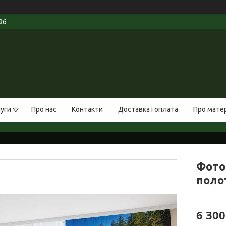
96
луги
Про нас
Контакти
Доставка і оплата
Про мате
Фото 
полот
6 300