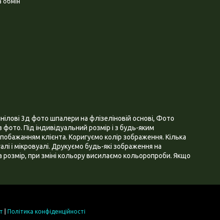
 обмін
нілові 3д фото шпалери на флізеліновій основі, Фото
 фото. Під індивідуальний розмір і з будь-яким
побажанням клієнта. Коригуємо колір зображення. Кілька
алі і мікровуалі. Друкуємо будь-які зображення на
 розмір, при зміні кольору висилаємо кольоропроби. Якщо
т
|
Політика конфіденційності