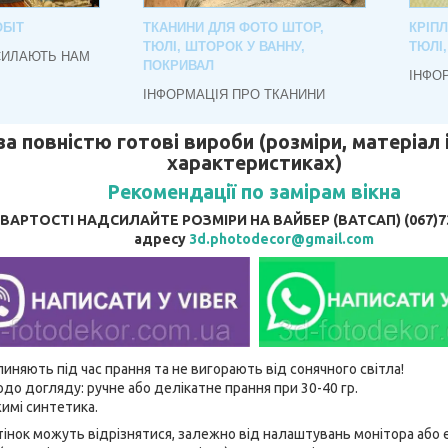
БІТ
ТКАНИНИ ДЛЯ ФОТО ШТОР,
КРІП
ТЮЛІ, ШТОРОК У ВАННУ,
ТЮЛІ
СИЛАЮТЬ НАМ
ПОКРИВАЛ
ІНФО
ІНФОРМАЦІЯ ПРО ТКАНИНИ
за повністю готові вироби (розміри, матеріал і
характеристиках)
Рекомендації по замірам вікна
АРТОСТІ НАДСИЛАЙТЕ РОЗМІРИ НА ВАЙБЕР (ВАТСАП) (067)737
адресу
3d.photodecor@gmail.com
линяють під час прання та не вигорають від сонячного світла!
до догляду: ручне або делікатне прання при 30-40 гр.
имі синтетика.
відтінок можуть відрізнятися, залежно від налаштувань монітора аб