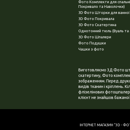
Фото Комплекти для спальн
Покривало та Наволочки)
3D Фото Шторки для ванної
3D Фото Покривала
3D Фото Скатертина
Однотонний тюль (Вуаль та 
3D Фото Шпалери
Фото Подушки
Чашки з фото
Виготовляємо 3Д Фото штор
скатертину, Фото комплект
зображенням. Перед друком
видів тканин і кріплень. К
флізелінових фотошпалера
клієнт не знайшов бажаної 