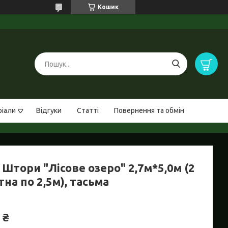
Кошик
ріали
Відгуки
Статті
Повернення та обмін
Штори "Лісове озеро" 2,7м*5,0м (2
на по 2,5м), тасьма
 ₴