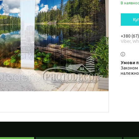
В наявнос
Ку
+380 (67
Viber, W
Законом 
належної