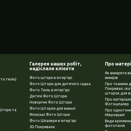
Галерея наших робіт,
Про матер
надіслали клієнти
Як виміряти в
Фото штори в інтер'єрі
вимірів
та тюль)
Фото Штори для дитячого садка
Про тканини 
Покривал, ска
Фото Тюль в інтер'єрі
шторок для в
Дитячі Фото Штори
Про матеріали
Новорічні Фото Штори
Фотошпалер
Фото Шторки для ванної
(Штори та
Про однотонни
Японські Фото Штори
Мікровуалі
Фото Шпалери в інтер'єрі
Види кріплен
фототюля
3D Покривала