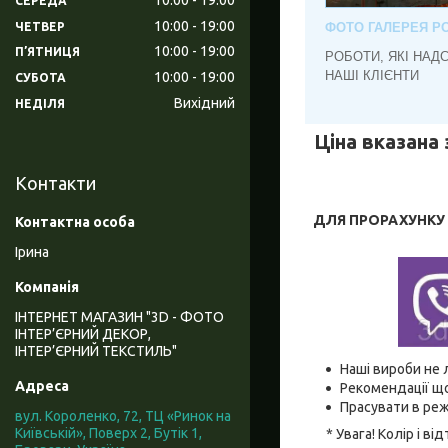
СЕРЕДА
10:00
19:00
ЧЕТВЕР
ФОТО ГАЛЕРЕЯ РО
10:00
19:00
ПʼЯТНИЦЯ
РОБОТИ, ЯКІ НАД
НАШІ КЛІЄНТИ
10:00
19:00
СУБОТА
Вихідний
НЕДІЛЯ
Ціна вказана 
Контакти
ДЛЯ ПРОРАХУНКУ В
Ірина
ІНТЕРНЕТ МАГАЗИН "3D - ФОТО
ІНТЕР’ЄРНИЙ ДЕКОР,
ІНТЕР’ЄРНИЙ ТЕКСТИЛЬ"
Наші вироби не 
Рекомендації що
Прасувати в реж
вул. Короленко, 72, ТЦ «Ринок на
Київській», Поверх 2, Бутік 1,
* Увага! Колір і 