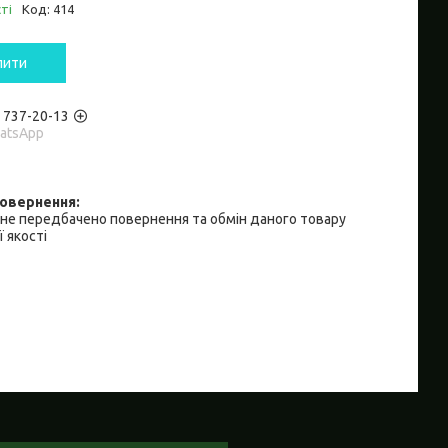
ті
Код:
414
пити
) 737-20-13
hatsApp
не передбачено повернення та обмін даного товару
 якості