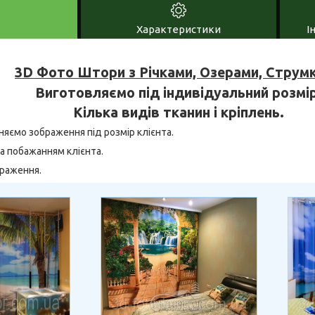
Характеристики
І
3D Фото Штори з Річками, Озерами, Струм
Виготовляємо під індивідуальний розмір
Кілька видів тканин і кріплень.
няємо зображення під розмір клієнта.
а побажанням клієнта.
браження.