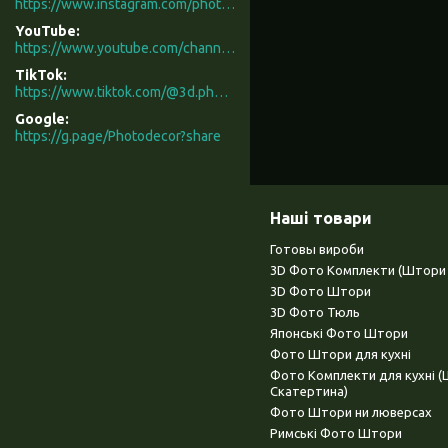
https://www.instagram.com/photodecor.com.ua/
YouTube
https://www.youtube.com/channel/UCXCUerfqRY1Pw7-IptdbqyA/videos
TikTok
https://www.tiktok.com/@3d.photodecor?is_from_webapp=1&sender_device=pc
Google
https://g.page/Photodecor?share
Наші товари
Готовы вироби
3D Фото Комплекти (Штори 
3D Фото Штори
3D Фото Тюль
Японські Фото Штори
Фото Штори для кухні
Фото Комплекти для кухні 
Скатертина)
Фото Штори ни люверсах
Римські Фото Штори