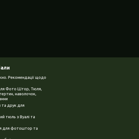
іали
ікно. Рекомендації щодо
для Фото Штор, Тюля,
тертин, наволочок,
анни
 та друк для
й тюль з Вуалі та
ня для фотоштор та