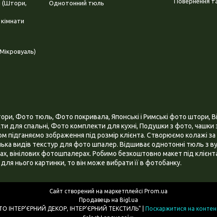
Повернення та
і (Штори,
Однотонний тюль
 кімнати
Мікровуаль)
и, Фото тюль, Фото покривала, Японські і Римські фото штори, Ві
и для спальні, Фото комплекти для кухні, Подушки з фото, чашки з
 підганяємо зображення під розмір клієнта. Створюємо колажі за 
ілька видів текстур для фото шпалер. Відшиває однотонні тюль з ву
х, вінілових фотошпалерах. Робимо безкоштовно макет під клієнта
для нього картинки, то він може вибрати її в фотобанку.
Сайт створений на маркетплейсі
Prom.ua
Продавець на Bigl.ua
ІНТЕРНЕТ МАГАЗИН "3D - ФОТО ІНТЕР’ЄРНИЙ ДЕКОР, ІНТЕР’ЄРНИЙ ТЕКСТИЛЬ" |
Поскаржитися на контен