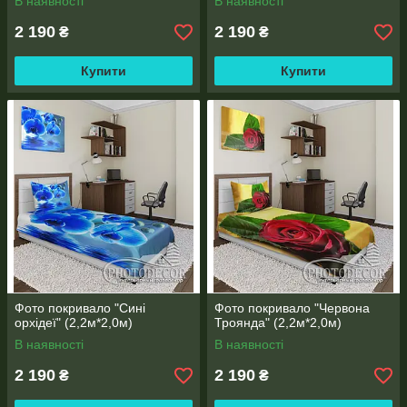
В наявності
В наявності
2 190
2 190
₴
₴
Купити
Купити
Фото покривало "Сині
Фото покривало "Червона
орхідеї" (2,2м*2,0м)
Троянда" (2,2м*2,0м)
В наявності
В наявності
2 190
2 190
₴
₴