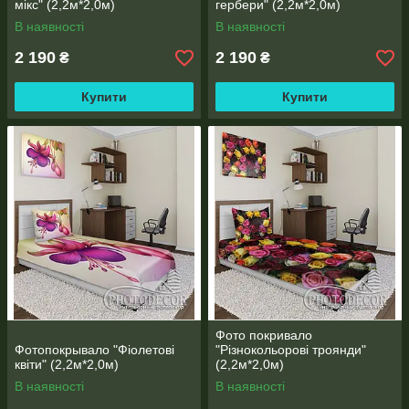
мікс" (2,2м*2,0м)
гербери" (2,2м*2,0м)
В наявності
В наявності
2 190
2 190
₴
₴
Купити
Купити
Фото покривало
Фотопокрывало "Фіолетові
"Різнокольорові троянди"
квіти" (2,2м*2,0м)
(2,2м*2,0м)
В наявності
В наявності