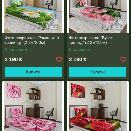
Фото покривало "Ромашки в
Фотопокрывало "Букет
травичці" (2,2м*2,0м)
троянд" (2,2м*2,0м)
В наявності
В наявності
2 190
2 190
₴
₴
Купити
Купити