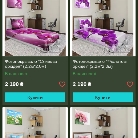
Фотопокрывало "Сливова
Фотопокрывало "Фіолетові
орхідея" (2,2м*2,0м)
орхідеї" (2,2м*2,0м)
В наявності
В наявності
2 190
2 190
₴
₴
Купити
Купити