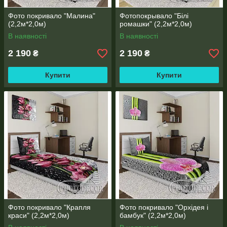
Фото покривало "Малина"
Фотопокрывало "Білі
(2,2м*2,0м)
ромашки" (2,2м*2,0м)
В наявності
В наявності
2 190
2 190
₴
₴
Купити
Купити
Фото покривало "Крапля
Фото покривало "Орхідея і
краси" (2,2м*2,0м)
бамбук" (2,2м*2,0м)