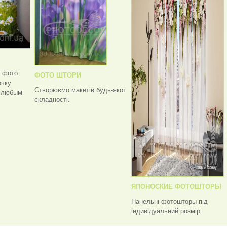
ь фото
ФОТО ШТОРИ
очку
Створюємо макетів будь-якої
с любым
складності.
ЯПОНОСКИЕ ФОТОШТОРЫ
Панельні фотошторы під
індивідуальний розмір