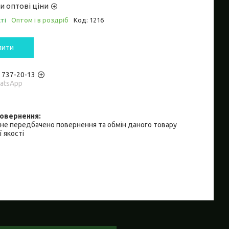
и оптові ціни
ті
Оптом і в роздріб
Код:
1216
пити
) 737-20-13
hatsApp
не передбачено повернення та обмін даного товару
 якості