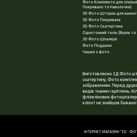
Фото Комплекти для спальн
Покривало та Наволочки)
3D Фото Шторки для ванної
3D Фото Покривала
3D Фото Скатертина
Однотонний тюль (Вуаль та 
3D Фото Шпалери
Фото Подушки
Чашки з фото
Виготовляємо 3Д Фото штор
скатертину, Фото комплект
зображенням. Перед друком
видів тканин і кріплень. К
флізелінових фотошпалера
клієнт не знайшов бажаної 