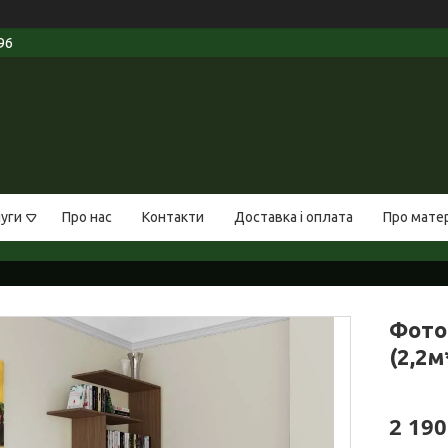
96
луги
Про нас
Контакти
Доставка і оплата
Про мате
Фото
(2,2м
2 190