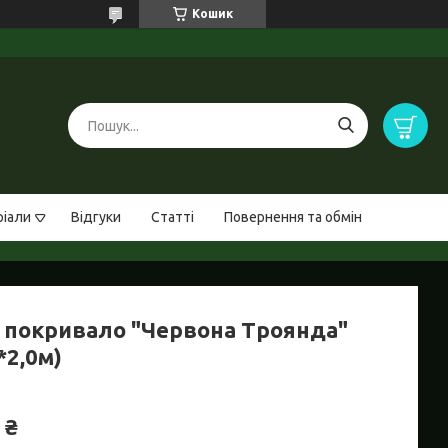
Кошик
ріали
Відгуки
Статті
Повернення та обмін
 покривало "Червона Троянда"
*2,0м)
 ₴