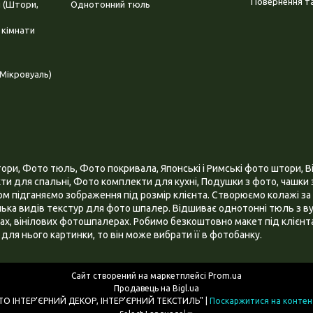
Повернення та
і (Штори,
Однотонний тюль
 кімнати
Мікровуаль)
и, Фото тюль, Фото покривала, Японські і Римські фото штори, Ві
и для спальні, Фото комплекти для кухні, Подушки з фото, чашки з
 підганяємо зображення під розмір клієнта. Створюємо колажі за 
ілька видів текстур для фото шпалер. Відшиває однотонні тюль з ву
х, вінілових фотошпалерах. Робимо безкоштовно макет під клієнта
для нього картинки, то він може вибрати її в фотобанку.
Сайт створений на маркетплейсі
Prom.ua
Продавець на Bigl.ua
ІНТЕРНЕТ МАГАЗИН "3D - ФОТО ІНТЕР’ЄРНИЙ ДЕКОР, ІНТЕР’ЄРНИЙ ТЕКСТИЛЬ" |
Поскаржитися на контен