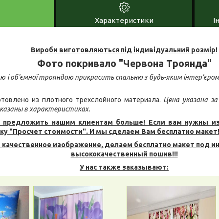
Характеристики
І
Вироби виготовляються під індивідуальний розмір!
Фото покривало "Червона Троянда"
вою і об'ємної трояндою прикрасить спальню з будь-яким інтер'єр
товлено из плотного трехслойного материала.
Цена указана за
казаны в характеристиках.
 предложить нашим клиентам больше! Если вам нужны и
ку "Просчет стоимости". И мы сделаем Вам бесплатно макет
 качественное изображение, делаем бесплатно макет под и
высококачественный пошив!!!
У нас также заказывают: