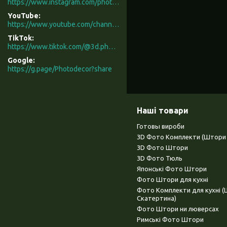
https://www.instagram.com/photodecor.com.ua/
YouTube
https://www.youtube.com/channel/UCXCUerfqRY1Pw7-IptdbqyA/videos
TikTok
https://www.tiktok.com/@3d.photodecor?is_from_webapp=1&sender_device=pc
Google
https://g.page/Photodecor?share
Наші товари
Готовы вироби
3D Фото Комплекти (Штори 
3D Фото Штори
3D Фото Тюль
Японські Фото Штори
Фото Штори для кухні
Фото Комплекти для кухні 
Скатертина)
Фото Штори ни люверсах
Римські Фото Штори