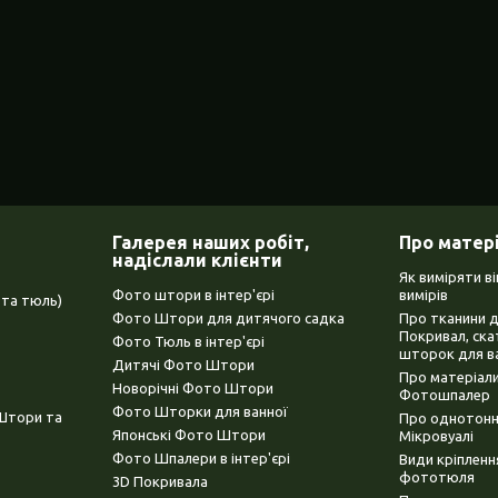
Галерея наших робіт,
Про матер
надіслали клієнти
Як виміряти в
Фото штори в інтер'єрі
вимірів
та тюль)
Фото Штори для дитячого садка
Про тканини 
Покривал, ска
Фото Тюль в інтер'єрі
шторок для в
Дитячі Фото Штори
Про матеріали
Новорічні Фото Штори
Фотошпалер
Фото Шторки для ванної
(Штори та
Про однотонни
Японські Фото Штори
Мікровуалі
Фото Шпалери в інтер'єрі
Види кріплен
фототюля
3D Покривала