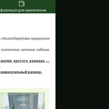
нформація для замовлення
ом. Насолоджуйтесь прекрасним
 полностью готовое изделие.
зделия другого размера ―
!
ндивидуальный размер,