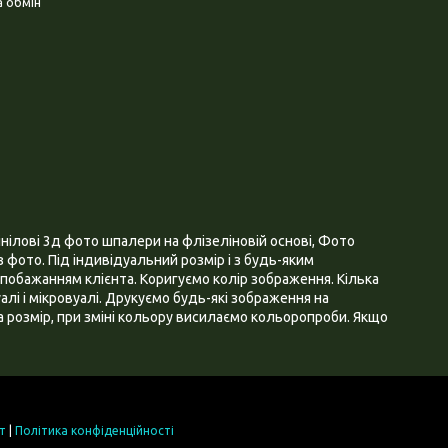
 обмін
нілові 3д фото шпалери на флізеліновій основі, Фото
 фото. Під індивідуальний розмір і з будь-яким
побажанням клієнта. Коригуємо колір зображення. Кілька
алі і мікровуалі. Друкуємо будь-які зображення на
 розмір, при зміні кольору висилаємо кольоропроби. Якщо
т
|
Політика конфіденційності