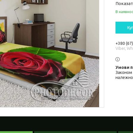
Показат
В наявнос
Ку
+380 (67
Viber, W
Законом 
належної