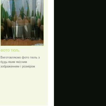
ФОТО ТЮЛь
Виготовляємо фото тюль з
будь-яким якісним
зображенням і розміром