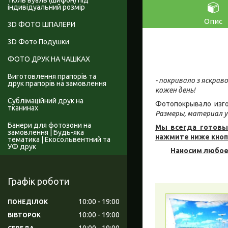
Тюль вуаль (шифон) під
індивідуальний розмір
Опис
3D ФОТО ШПАЛЕРИ
3D Фото Подушки
ФОТО ДРУК НА ЧАШКАХ
Виготовлення прапорів та
- покривало з яскра
друк прапорів на замовлення
кожен день!
Сублімаційний друк на
Фотопокрывало изго
тканинах
Размеры, материал у
Банери для фотозони на
Мы всегда готовы
замовлення | Будь-яка
нажмите ниже кноп
тематика | Екосольвентний та
УФ друк
Наносим любое
Графік роботи
10:00
19:00
ПОНЕДІЛОК
10:00
19:00
ВІВТОРОК
10:00
19:00