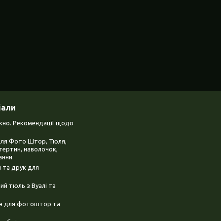
іали
ікно. Рекомендації щодо
для Фото Штор, Тюля,
тертин, наволочок,
анни
 та друк для
й тюль з Вуалі та
ня для фотоштор та