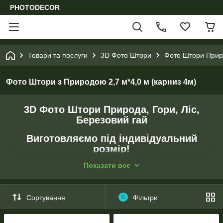
PHOTODECOR
Товари та послуги
3D Фото Штори
Фото Штори Приро
Фото Штори з Природою 2,7 м*4,0 м (карниз 4м)
3D Фото Штори Природа, Гори, Ліс,
Березовий гай
Виготовляємо
під індивідуальний
розмір!
Показати все
Кілька видів тканин і кріплень.
- Перед друком підганяємо зображення під розмір клієнта.
Сортування
0
Фільтри
- Створюємо колажі за побажанням клієнта.
- Коригуємо колір зображення.