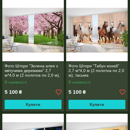
Фото Штори "Зелена алея з
Фото Штори "Табун коней"
квітучими деревами" 2,7
2,7 м*4,0 м (2 полотна по 2,0
м*4,0 м (2 полотна по 2,0 м),
м), тасьма
тасьма
В наявності
В наявності
5 100
5 100
₴
₴
Купити
Купити