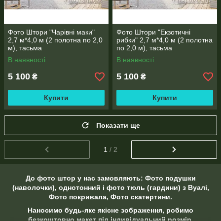
Фото Штори "Чарівні маки"
Фото Штори "Екзотичні
2,7 м*4,0 м (2 полотна по 2,0
рибки" 2,7 м*4,0 м (2 полотна
м), тасьма
по 2,0 м), тасьма
В наявності
В наявності
5 100
5 100
₴
₴
Купити
Купити
Показати ще
1
/ 2
До фото штор у нас замовляють: Фото подушки
(наволочки), однотонний і фото тюль (гардини) з Вуалі,
Фото покривала, Фото скатертини.
Наносимо будь-яке якісне зображення, робимо
безкоштовно макет під індивідуальний розмір,