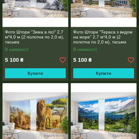
адресу
3d.photodecor@gmail.com
В коментарях вкажіть розміри і всі побажання. Вам
обов'язково зателефонують!
Фото Штори "Зима в лісі" 2,7
Фото Штори "Тераса з видом
м*4,0 м (2 полотна по 2,0 м),
на море" 2,7 м*4,0 м (2
тасьма
полотна по 2,0 м), тасьма
В наявності
В наявності
5 100
5 100
₴
₴
Купити
Купити
* Увага! Колір і відтінок може відрізнятися, в залежності від
налаштувань Вашого монітора або екрана телефону,
планшета (яскравість, контраст, насиченість), а також
освітлення у Вашому приміщенні.
* При широкоформатному друку допустима похибка у розмірі
±2 см