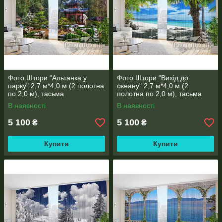
ТКАНИНИ ДЛЯ ФОТО ШТОР, ТЮЛЯ, ШТОРОК У ВАННУ,
ПОКРИВАВЛ
ІНФОРМАЦІЯ ПРО ТКАНИНИ
Фото Штори "Альтанка у
Фото Штори "Вихід до
парку" 2,7 м*4,0 м (2 полотна
океану" 2,7 м*4,0 м (2
по 2,0 м), тасьма
полотна по 2,0 м), тасьма
В наявності
В наявності
5 100
5 100
₴
₴
КРІПЛЕННЯ ДЛЯ ФОТО ШТОР і ТЮЛЯ, ШТОРОК ДЛЯ
Купити
Купити
ВАННОЇ
ІНФОРМАЦІЯ ПРО КРІПЛЕННЯ
Рекомендації по замірам вікна
ДЛЯ ПРОРАХУНКУ ВАРТОСТІ НАДСИЛАЙТЕ РОЗМІРИ НА
ВАЙБЕР (ВАТСАП) (067)737-20-13 або на електронну