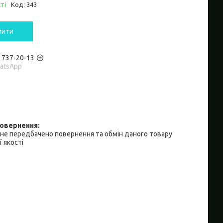
ті
Код:
343
пити
) 737-20-13
hatsApp
не передбачено повернення та обмін даного товару
 якості