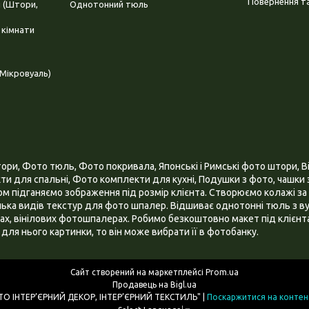
Повернення та
і (Штори,
Однотонний тюль
 кімнати
Мікровуаль)
и, Фото тюль, Фото покривала, Японські і Римські фото штори, Ві
и для спальні, Фото комплекти для кухні, Подушки з фото, чашки з
 підганяємо зображення під розмір клієнта. Створюємо колажі за 
ілька видів текстур для фото шпалер. Відшиває однотонні тюль з ву
х, вінілових фотошпалерах. Робимо безкоштовно макет під клієнта
для нього картинки, то він може вибрати її в фотобанку.
Сайт створений на маркетплейсі
Prom.ua
Продавець на Bigl.ua
ІНТЕРНЕТ МАГАЗИН "3D - ФОТО ІНТЕР’ЄРНИЙ ДЕКОР, ІНТЕР’ЄРНИЙ ТЕКСТИЛЬ" |
Поскаржитися на контен