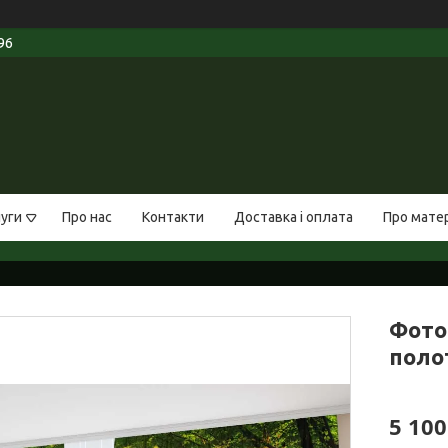
96
луги
Про нас
Контакти
Доставка і оплата
Про мате
Фото 
полот
5 100