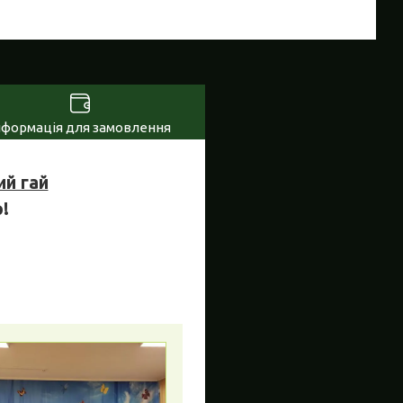
нформація для замовлення
ий гай
!