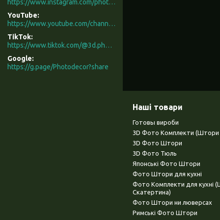
https://www.instagram.com/photodecor.com.ua/
YouTube
https://www.youtube.com/channel/UCXCUerfqRY1Pw7-IptdbqyA/videos
TikTok
https://www.tiktok.com/@3d.photodecor?is_from_webapp=1&sender_device=pc
Google
https://g.page/Photodecor?share
Наші товари
Готовы вироби
3D Фото Комплекти (Штори 
3D Фото Штори
3D Фото Тюль
Японські Фото Штори
Фото Штори для кухні
Фото Комплекти для кухні 
Скатертина)
Фото Штори ни люверсах
Римські Фото Штори