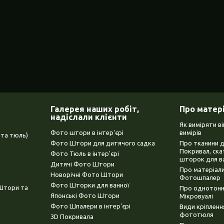
Галерея наших робіт,
Про матер
надіслали клієнти
Як виміряти в
Фото штори в інтер'єрі
вимірів
та тюль)
Фото Штори для дитячого садка
Про тканини 
Покривал, ска
Фото Тюль в інтер'єрі
шторок для в
Дитячі Фото Штори
Про матеріали
Новорічні Фото Штори
Фотошпалер
Фото Шторки для ванної
(Штори та
Про однотонни
Японські Фото Штори
Мікровуалі
Фото Шпалери в інтер'єрі
Види кріплен
фототюля
3D Покривала