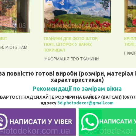
БІТ
ТКАНИНИ ДЛЯ ФОТО ШТОР,
КРІП
ТЮЛІ, ШТОРОК У ВАННУ,
ТЮЛІ
СИЛАЮТЬ НАМ
ПОКРИВАЛ
ІНФО
ІНФОРМАЦІЯ ПРО ТКАНИНИ
за повністю готові вироби (розміри, матеріал і
характеристиках)
Рекомендації по замірам вікна
АРТОСТІ НАДСИЛАЙТЕ РОЗМІРИ НА ВАЙБЕР (ВАТСАП) (067)737
адресу
3d.photodecor@gmail.com