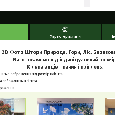
Характеристики
І
3D Фото Штори Природа, Гори, Ліс, Березов
Виготовляємо під індивідуальний розмір
Кілька видів тканин і кріплень.
няємо зображення під розмір клієнта.
а побажанням клієнта.
браження.