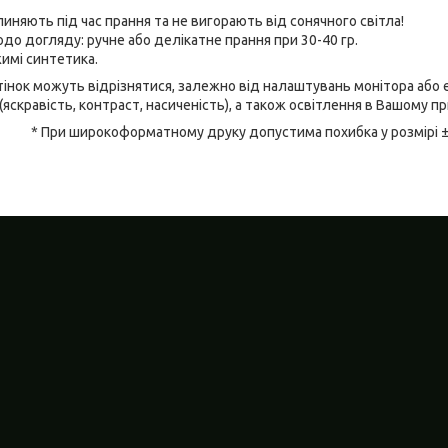
линяють під час прання та не вигорають від сонячного світла!
до догляду: ручне або делікатне прання при 30-40 гр.
имі синтетика.
відтінок можуть відрізнятися, залежно від налаштувань монітора аб
(яскравість, контраст, насиченість), а також освітлення в Вашому п
* При широкоформатному друку допустима похибка у розмірі 