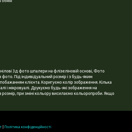
 обмін
нілові 3д фото шпалери на флізеліновій основі, Фото
 фото. Під індивідуальний розмір і з будь-яким
побажанням клієнта. Коригуємо колір зображення. Кілька
алі і мікровуалі. Друкуємо будь-які зображення на
 розмір, при зміні кольору висилаємо кольоропроби. Якщо
т
|
Політика конфіденційності