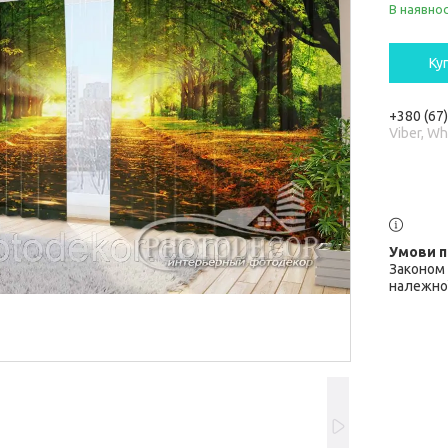
В наявнос
Ку
+380 (67
Viber, W
Законом 
належної