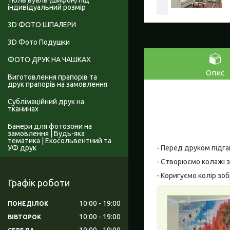
Тюль вуаль (шифон) під
індивідуальний розмір
3D ФОТО ШПАЛЕРИ
3D Фото Подушки
ФОТО ДРУК НА ЧАШКАХ
Опис
Виготовлення прапорів та
друк прапорів на замовлення
Сублімаційний друк на
тканинах
Банери для фотозони на
замовлення | Будь-яка
тематика | Екосольвентний та
УФ друк
- Перед друком підга
- Створюємо колажі з
- Коригуємо колір зо
Графік роботи
10:00
19:00
ПОНЕДІЛОК
10:00
19:00
ВІВТОРОК
10:00
19:00