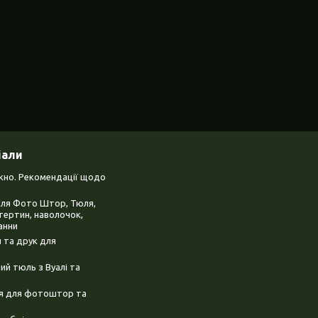
іали
ікно. Рекомендації щодо
для Фото Штор, Тюля,
тертин, наволочок,
анни
 та друк для
й тюль з Вуалі та
ня для фотоштор та