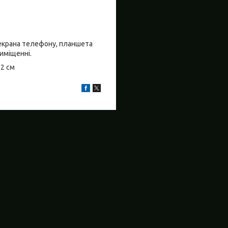
о екрана телефону, планшета
риміщенні.
±2 см