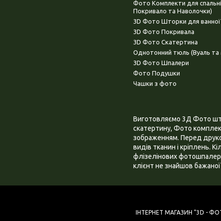
Фото Комплекти для спальн
Покривало та Наволочки)
3D Фото Шторки для ванної
3D Фото Покривала
3D Фото Скатертина
Однотонний тюль (Вуаль та 
3D Фото Шпалери
Фото Подушки
Чашки з фото
Виготовляємо 3Д Фото штор
скатертину, Фото комплект
зображенням. Перед друком
видів тканин і кріплень. К
флізелінових фотошпалера
клієнт не знайшов бажаної 