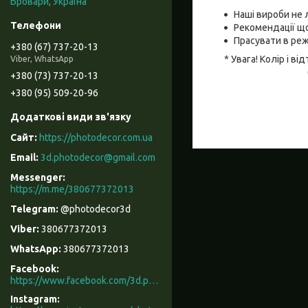
Бровари, Україна
Наші вироби не 
Рекомендації що
Прасувати в реж
+380 (67) 737-20-13
* Увага! Колір і 
Viber, WhatsApp
+380 (73) 737-20-13
+380 (95) 509-20-96
https://photodecor.com.ua
3d.photodecor@gmail.com
https://m.me/380677372013
@photodecor3d
380677372013
380677372013
Facebook
https://www.facebook.com/3d.photodecor/
Instagram