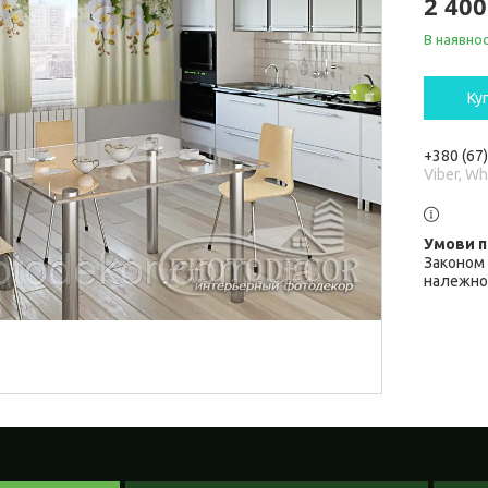
2 400
В наявнос
Ку
+380 (67
Viber, W
Законом 
належної