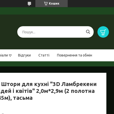
Кошик
ріали
Відгуки
Статті
Повернення та обмін
 Штори для кухні "3D Ламбрекени
ідей і квітів" 2,0м*2,9м (2 полотна
45м), тасьма