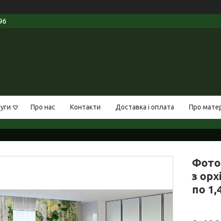
96
луги
Про нас
Контакти
Доставка і оплата
Про мате
Фото
з орх
по 1,