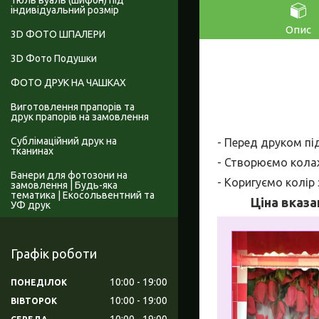
Тюль вуаль (шифон) під
індивідуальний розмір
Опис
3D ФОТО ШПАЛЕРИ
3D Фото Подушки
ФОТО ДРУК НА ЧАШКАХ
Виготовлення прапорів та
друк прапорів на замовлення
Сублімаційний друк на
- Перед друком пі
тканинах
- Створюємо колаж
Банери для фотозони на
- Коригуємо колір
замовлення | Будь-яка
тематика | Екосольвентний та
Ціна вказа
УФ друк
Графік роботи
10:00
19:00
ПОНЕДІЛОК
10:00
19:00
ВІВТОРОК
10:00
19:00