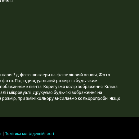
 обмін
нілові 3д фото шпалери на флізеліновій основі, Фото
 фото. Під індивідуальний розмір і з будь-яким
побажанням клієнта. Коригуємо колір зображення. Кілька
алі і мікровуалі. Друкуємо будь-які зображення на
 розмір, при зміні кольору висилаємо кольоропроби. Якщо
т
|
Політика конфіденційності