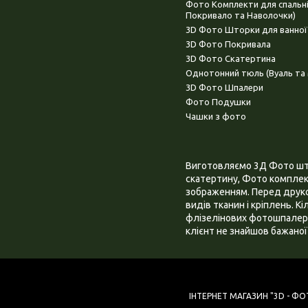
Фото Комплекти для спальн
Покривало та Наволочки)
3D Фото Шторки для ванної
3D Фото Покривала
3D Фото Скатертина
Однотонний тюль (Вуаль та 
3D Фото Шпалери
Фото Подушки
Чашки з фото
Виготовляємо 3Д Фото штор
скатертину, Фото комплект
зображенням. Перед друком
видів тканин і кріплень. К
флізелінових фотошпалера
клієнт не знайшов бажаної 