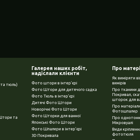
Галерея наших робіт,
Про матер
надіслали клієнти
Як виміряти в
Фото штори в інтер'єрі
вимірів
та тюль)
Фото Штори для дитячого садка
Про тканини 
Покривал, ска
Фото Тюль в інтер'єрі
шторок для в
Дитячі Фото Штори
Про матеріали
Новорічні Фото Штори
Фотошпалер
Фото Шторки для ванної
(Штори та
Про однотонни
Японські Фото Штори
Мікровуалі
Фото Шпалери в інтер'єрі
Види кріплен
фототюля
3D Покривала