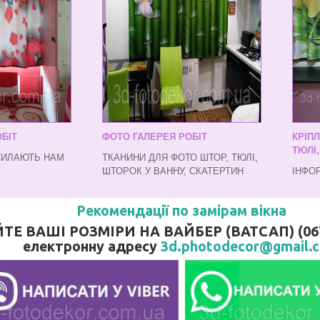
БІТ
ФОТО ГАЛЕРЕЯ РОБІТ
КРІП
ТЮЛІ
СИЛАЮТЬ НАМ
ТКАНИНИ ДЛЯ ФОТО ШТОР, ТЮЛІ,
ШТОРОК У ВАННУ, СКАТЕРТИН
ІНФО
Рекомендації по замірам вікна
 ВАШІ РОЗМІРИ НА ВАЙБЕР (ВАТСАП) (067)
електронну адресу
3d.photodecor@gmail.