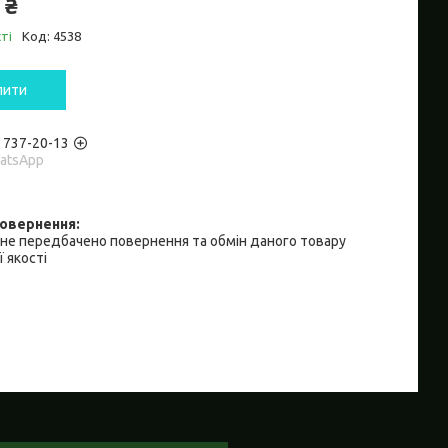
 ₴
ті
Код:
4538
пити
) 737-20-13
hatsApp
не передбачено повернення та обмін даного товару
 якості