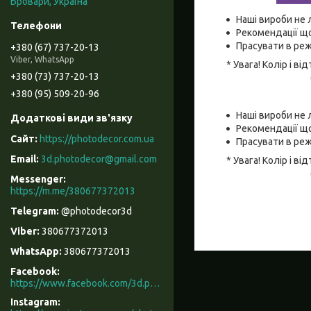
Бровари, Україна
Наші вироби не 
Рекомендації що
Прасувати в реж
+380 (67) 737-20-13
Viber, WhatsApp
* Увага! Колір і 
+380 (73) 737-20-13
+380 (95) 509-20-96
Наші вироби не 
Рекомендації що
https://photodecor.com.ua
Прасувати в реж
3d.photodecor@gmail.com
* Увага! Колір і 
https://m.me/380677372013
@photodecor3d
380677372013
380677372013
Facebook
https://www.facebook.com/3d.photodecor/
Instagram