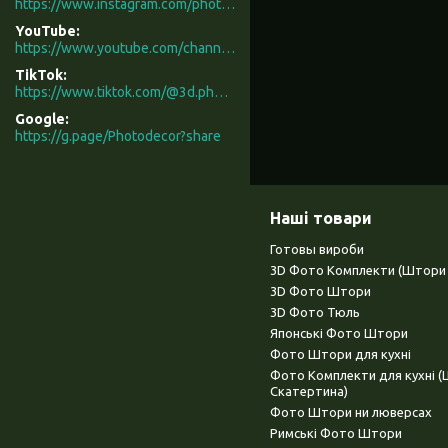
https://www.instagram.com/photodecor.com.ua/
YouTube
https://www.youtube.com/channel/UCXCUerfqRY1Pw7-IptdbqyA/videos
TikTok
https://www.tiktok.com/@3d.photodecor?is_from_webapp=1&sender_device=pc
Google
https://g.page/Photodecor?share
Наші товари
Готовы вироби
3D Фото Комплекти (Штори 
3D Фото Штори
3D Фото Тюль
Японські Фото Штори
Фото Штори для кухні
Фото Комплекти для кухні 
Скатертина)
Фото Штори ни люверсах
Римські Фото Штори