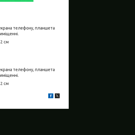
о екрана телефону, планшета
риміщенні.
±2 см
о екрана телефону, планшета
риміщенні.
±2 см