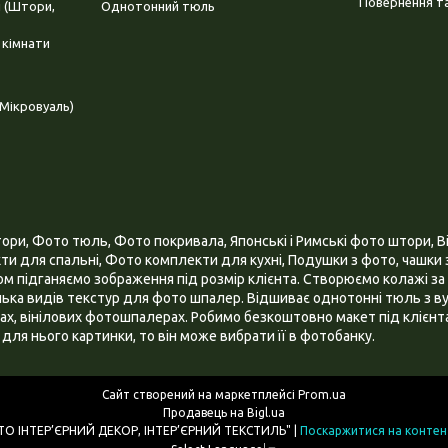
Повернення та
і (Штори,
Однотонний тюль
 кімнати
Мікровуаль)
и, Фото тюль, Фото покривала, Японські і Римські фото штори, Ві
и для спальні, Фото комплекти для кухні, Подушки з фото, чашки з
 підганяємо зображення під розмір клієнта. Створюємо колажі за 
ілька видів текстур для фото шпалер. Відшиває однотонні тюль з ву
х, вінілових фотошпалерах. Робимо безкоштовно макет під клієнта
для нього картинки, то він може вибрати її в фотобанку.
Сайт створений на маркетплейсі
Prom.ua
Продавець на Bigl.ua
ІНТЕРНЕТ МАГАЗИН "3D - ФОТО ІНТЕР’ЄРНИЙ ДЕКОР, ІНТЕР’ЄРНИЙ ТЕКСТИЛЬ" |
Поскаржитися на контен