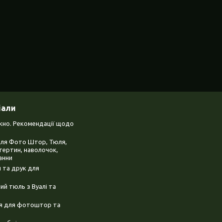
іали
ікно. Рекомендації щодо
для Фото Штор, Тюля,
тертин, наволочок,
анни
 та друк для
й тюль з Вуалі та
ня для фотоштор та