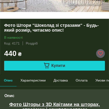
Фото Штори "Шоколад зі стразами" - Будь-
який розмір, читаємо опис!
В наявності
Код: 4171
Роздріб
440
₴
Купити
Опис
Характеристики
Доставка
Оплата
Умови п
Опис
Фото Шторы з 3D Квітами на шторах,