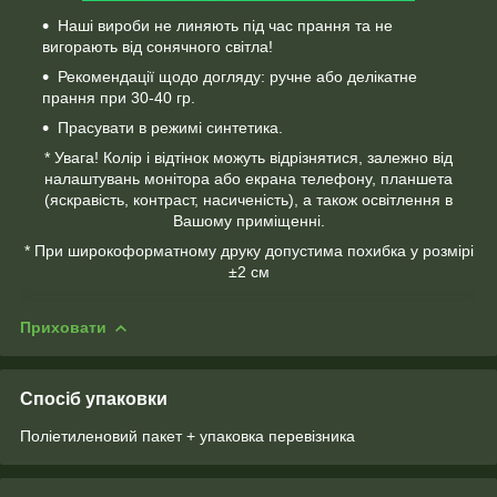
Наші вироби не линяють під час прання та не
вигорають від сонячного світла!
Рекомендації щодо догляду: ручне або делікатне
прання при 30-40 гр.
Прасувати в режимі синтетика.
* Увага! Колір і відтінок можуть відрізнятися, залежно від
налаштувань монітора або екрана телефону, планшета
(яскравість, контраст, насиченість), а також освітлення в
Вашому приміщенні.
* При широкоформатному друку допустима похибка у розмірі
±2 см
Приховати
Спосіб упаковки
Поліетиленовий пакет + упаковка перевізника