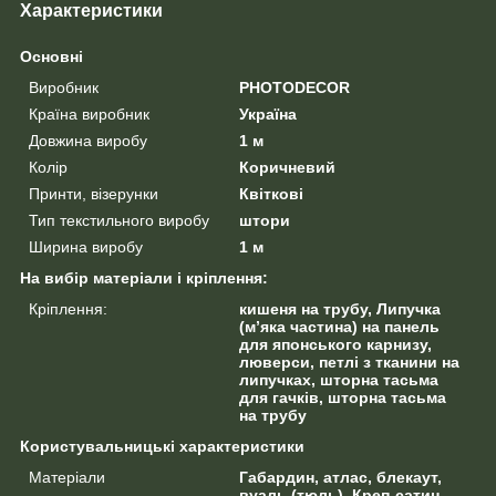
Характеристики
Основні
Виробник
PHOTODECOR
Країна виробник
Україна
Довжина виробу
1 м
Колір
Коричневий
Принти, візерунки
Квіткові
Тип текстильного виробу
штори
Ширина виробу
1 м
На вибір матеріали і кріплення:
Кріплення:
кишеня на трубу, Липучка
(м’яка частина) на панель
для японського карнизу,
люверси, петлі з тканини на
липучках, шторна тасьма
для гачків, шторна тасьма
на трубу
Користувальницькі характеристики
Матеріали
Габардин, атлас, блекаут,
вуаль (тюль), Креп-сатин,