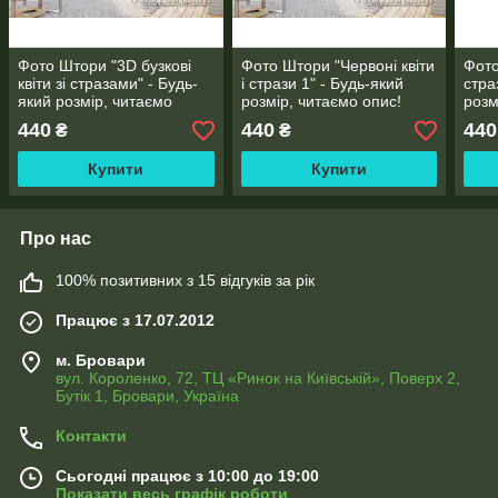
Фото Штори "3D бузкові
Фото Штори "Червоні квіти
Фото
квіти зі стразами" - Будь-
і стрази 1" - Будь-який
стра
який розмір, читаємо
розмір, читаємо опис!
розм
опис!
440
440
440
₴
₴
Купити
Купити
Про нас
100% позитивних з 15 відгуків за рік
Працює з 17.07.2012
м. Бровари
вул. Короленко, 72, ТЦ «Ринок на Київській», Поверх 2,
Бутік 1, Бровари, Україна
Контакти
Сьогодні працює з 10:00 до 19:00
Показати весь графік роботи