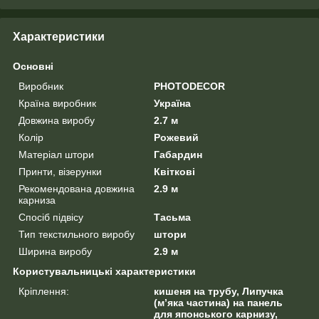
Характеристики
Основні
Виробник
PHOTODECOR
Країна виробник
Україна
Довжина виробу
2.7 м
Колір
Рожевий
Матеріал штори
Габардин
Принти, візерунки
Квіткові
Рекомендована довжина
2.9 м
карниза
Спосіб підвісу
Тасьма
Тип текстильного виробу
штори
Ширина виробу
2.9 м
Користувальницькі характеристики
Кріплення:
кишеня на трубу, Липучка
(м’яка частина) на панель
для японського карнизу,