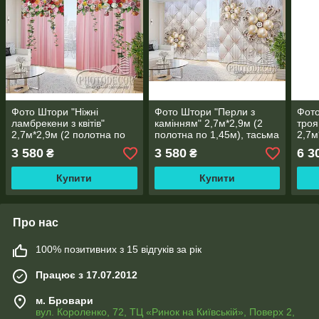
Фото Штори "Ніжні
Фото Штори "Перли з
Фото
ламбрекени з квітів"
камінням" 2,7м*2,9м (2
троя
2,7м*2,9м (2 полотна по
полотна по 1,45м), тасьма
2,7м
1,45м), тасьма
2,5м
3 580
3 580
6 3
₴
₴
Купити
Купити
Про нас
100% позитивних з 15 відгуків за рік
Працює з 17.07.2012
м. Бровари
вул. Короленко, 72, ТЦ «Ринок на Київській», Поверх 2,