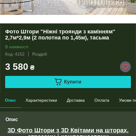
Фото Штори "Ніжні троянди з камінням"
2,7м*2,9м (2 полотна по 1,45м), тасьма
В наявності
Код: 4152
Роздріб
3 580
₴
Купити
Опис
Характеристики
Доставка
Оплата
Умови п
Опис
3D Фото Штори з 3D Квітами на шторах,