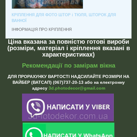
КРІПЛЕННЯ ДЛЯ ФОТО ШТОР і ТЮЛЯ, ШТОРОК ДЛЯ
ВАННОЇ
ІНФОРМАЦІЯ ПРО КРІПЛЕННЯ
Ціна вказана за повністю готові вироби
(розміри, матеріал і кріплення вказані в
характеристиках)
Рекомендації по замірам вікна
ДЛЯ ПРОРАХУНКУ ВАРТОСТІ НАДСИЛАЙТЕ РОЗМІРИ НА
ВАЙБЕР (ВАТСАП) (067)737-20-13 або на електронну
адресу
3d.photodecor@gmail.com