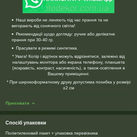
Наші вироби не линяють під час прання та не
вигорають від сонячного світла!
Рекомендації щодо догляду: ручне або делікатне
прання при 30-40 гр.
Прасувати в режимі синтетика.
* Увага! Колір і відтінок можуть відрізнятися, залежно від
налаштувань монітора або екрана телефону, планшета
(яскравість, контраст, насиченість), а також освітлення в
Вашому приміщенні.
* При широкоформатному друку допустима похибка у розмірі
±2 см
Приховати
Спосіб упаковки
Поліетиленовий пакет + упаковка перевізника