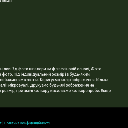
 обмін
нілові 3д фото шпалери на флізеліновій основі, Фото
 фото. Під індивідуальний розмір і з будь-яким
побажанням клієнта. Коригуємо колір зображення. Кілька
алі і мікровуалі. Друкуємо будь-які зображення на
 розмір, при зміні кольору висилаємо кольоропроби. Якщо
т
|
Політика конфіденційності