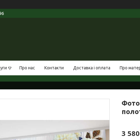
96
луги
Про нас
Контакти
Доставка і оплата
Про мате
Фото 
полот
3 580