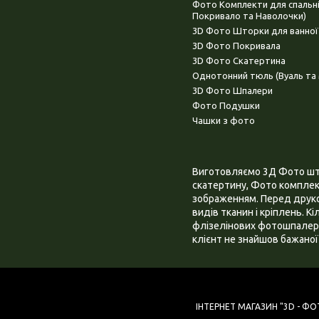
Фото Комплекти для спальн
Покривало та Наволочки)
3D Фото Шторки для ванної
3D Фото Покривала
3D Фото Скатертина
Однотонний тюль (Вуаль та 
3D Фото Шпалери
Фото Подушки
Чашки з фото
Виготовляємо 3Д Фото штор
скатертину, Фото комплект
зображенням. Перед друком
видів тканин і кріплень. К
флізелінових фотошпалера
клієнт не знайшов бажаної 