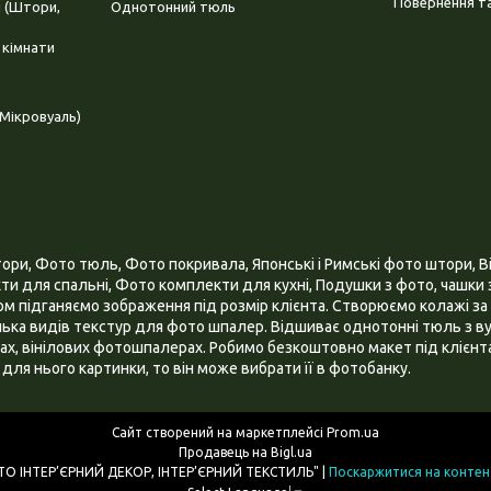
Повернення та
і (Штори,
Однотонний тюль
 кімнати
Мікровуаль)
и, Фото тюль, Фото покривала, Японські і Римські фото штори, Ві
и для спальні, Фото комплекти для кухні, Подушки з фото, чашки з
 підганяємо зображення під розмір клієнта. Створюємо колажі за 
ілька видів текстур для фото шпалер. Відшиває однотонні тюль з ву
х, вінілових фотошпалерах. Робимо безкоштовно макет під клієнта
для нього картинки, то він може вибрати її в фотобанку.
Сайт створений на маркетплейсі
Prom.ua
Продавець на Bigl.ua
ІНТЕРНЕТ МАГАЗИН "3D - ФОТО ІНТЕР’ЄРНИЙ ДЕКОР, ІНТЕР’ЄРНИЙ ТЕКСТИЛЬ" |
Поскаржитися на контен