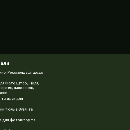
іали
ікно. Рекомендації щодо
для Фото Штор, Тюля,
тертин, наволочок,
анни
 та друк для
й тюль з Вуалі та
ня для фотоштор та