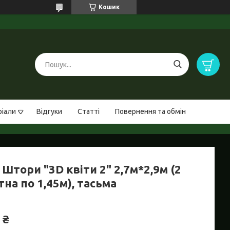
Кошик
ріали
Відгуки
Статті
Повернення та обмін
Штори "3D квіти 2" 2,7м*2,9м (2
на по 1,45м), тасьма
 ₴