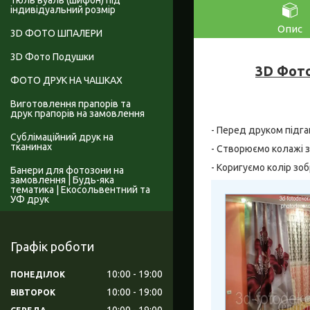
Тюль вуаль (шифон) під
індивідуальний розмір
Опис
3D ФОТО ШПАЛЕРИ
3D Фото Подушки
3D Фото
ФОТО ДРУК НА ЧАШКАХ
Виготовлення прапорів та
друк прапорів на замовлення
- Перед друком підга
Сублімаційний друк на
тканинах
- Створюємо колажі з
- Коригуємо колір зо
Банери для фотозони на
замовлення | Будь-яка
тематика | Екосольвентний та
УФ друк
Графік роботи
10:00
19:00
ПОНЕДІЛОК
10:00
19:00
ВІВТОРОК
10:00
19:00