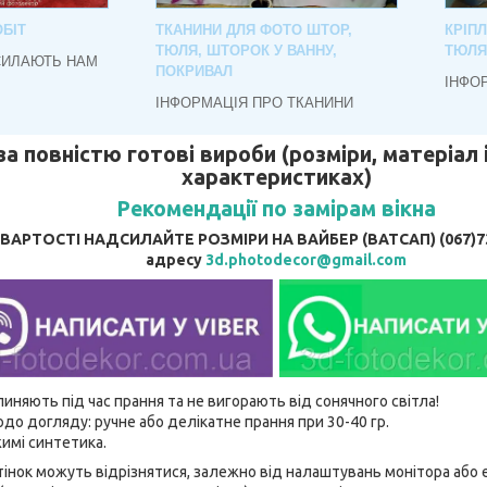
БІТ
ТКАНИНИ ДЛЯ ФОТО ШТОР,
КРІП
ТЮЛЯ, ШТОРОК У ВАННУ,
ТЮЛЯ
СИЛАЮТЬ НАМ
ПОКРИВАЛ
ІНФО
ІНФОРМАЦІЯ ПРО ТКАНИНИ
за повністю готові вироби (розміри, матеріал і
характеристиках)
Рекомендації по замірам вікна
АРТОСТІ НАДСИЛАЙТЕ РОЗМІРИ НА ВАЙБЕР (ВАТСАП) (067)737
адресу
3d.photodecor@gmail.com
линяють під час прання та не вигорають від сонячного світла!
до догляду: ручне або делікатне прання при 30-40 гр.
имі синтетика.
відтінок можуть відрізнятися, залежно від налаштувань монітора аб