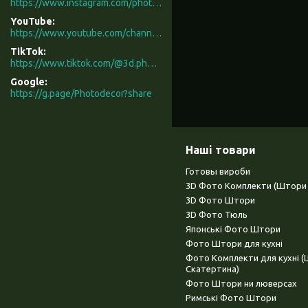
https://www.instagram.com/photodecor.com.ua/
YouTube
https://www.youtube.com/channel/UCXCUerfqRY1Pw7-IptdbqyA/videos
TikTok
https://www.tiktok.com/@3d.photodecor?is_from_webapp=1&sender_device=pc
Google
https://g.page/Photodecor?share
Наші товари
Готовы вироби
3D Фото Комплекти (Штори 
3D Фото Штори
3D Фото Тюль
Японські Фото Штори
Фото Штори для кухні
Фото Комплекти для кухні 
Скатертина)
Фото Штори ни люверсах
Римські Фото Штори