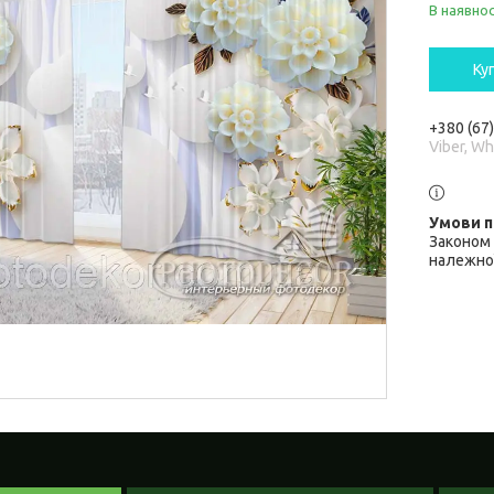
В наявнос
Ку
+380 (67
Viber, W
Законом 
належної