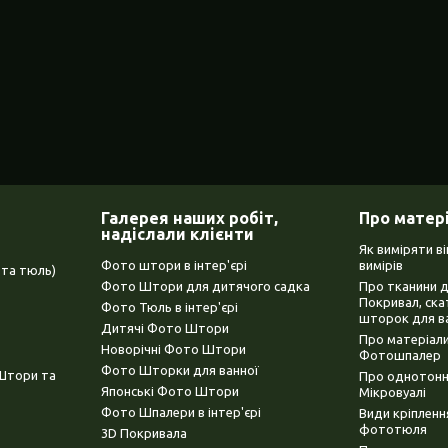
Галерея наших робіт,
Про матер
надіслали клієнти
Як виміряти в
Фото штори в інтер'єрі
вимірів
та тюль)
Фото Штори для дитячого садка
Про тканини 
Покривал, ска
Фото Тюль в інтер'єрі
шторок для в
Дитячі Фото Штори
Про матеріали
Новорічні Фото Штори
Фотошпалер
Фото Шторки для ванної
(Штори та
Про однотонни
Японські Фото Штори
Мікровуалі
Фото Шпалери в інтер'єрі
Види кріплен
фототюля
3D Покривала