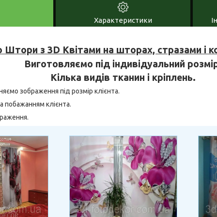
Характеристики
І
 Штори з 3D Квітами на шторах, стразами і 
Виготовляємо під індивідуальний розмір
Кілька видів тканин і кріплень.
няємо зображення під розмір клієнта.
а побажанням клієнта.
браження.