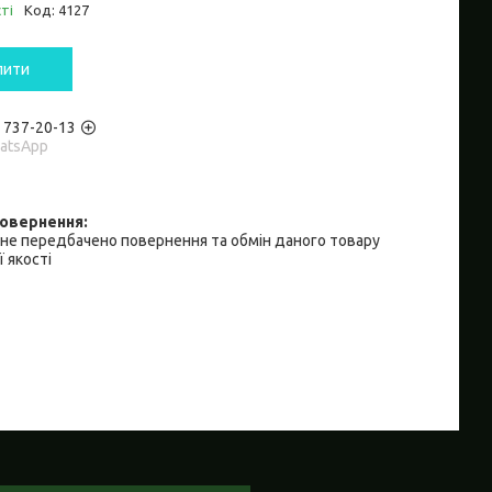
ті
Код:
4127
пити
) 737-20-13
hatsApp
не передбачено повернення та обмін даного товару
 якості