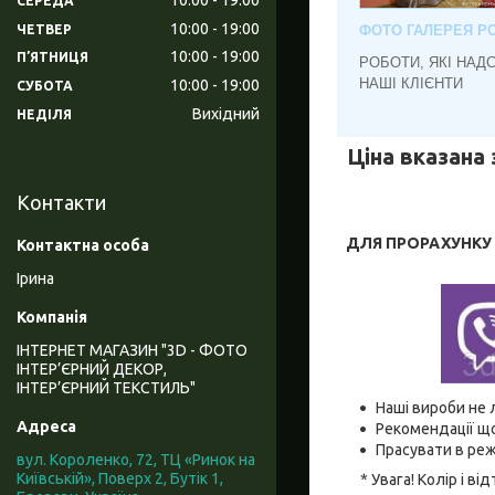
СЕРЕДА
10:00
19:00
ЧЕТВЕР
ФОТО ГАЛЕРЕЯ РО
10:00
19:00
ПʼЯТНИЦЯ
РОБОТИ, ЯКІ НАД
НАШІ КЛІЄНТИ
10:00
19:00
СУБОТА
Вихідний
НЕДІЛЯ
Ціна вказана 
Контакти
ДЛЯ ПРОРАХУНКУ В
Ірина
ІНТЕРНЕТ МАГАЗИН "3D - ФОТО
ІНТЕР’ЄРНИЙ ДЕКОР,
ІНТЕР’ЄРНИЙ ТЕКСТИЛЬ"
Наші вироби не 
Рекомендації що
Прасувати в реж
вул. Короленко, 72, ТЦ «Ринок на
Київській», Поверх 2, Бутік 1,
* Увага! Колір і 