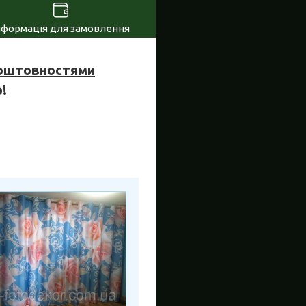
нформація для замовлення
коштовностями
!