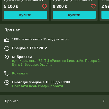
2,7м*4,0м (2 полотна по
2,7м*5,0м (2 полотна по
2,5м
2,0м), тасьма
2,5 м), тасьма
1,30
5 100
6 300
2 9
₴
₴
Купити
Купити
Про нас
100% позитивних з 15 відгуків за рік
Працює з 17.07.2012
м. Бровари
вул. Короленко, 72, ТЦ «Ринок на Київській», Поверх 2,
Бутік 1, Бровари, Україна
Контакти
Сьогодні працює з 10:00 до 19:00
Показати весь графік роботи
Про нас