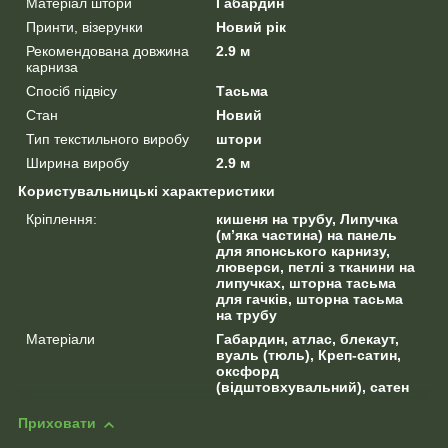
Матеріал штори
Габардин
Принти, візерунки
Новий рік
Рекомендована довжина
2.9 м
карниза
Спосіб підвісу
Тасьма
Стан
Новий
Тип текстильного виробу
штори
Ширина виробу
2.9 м
Користувальницькі характеристики
Кріплення:
кишеня на трубу, Липучка
(м’яка частина) на панель
для японського карнизу,
люверси, петлі з тканини на
липучках, шторна тасьма
для гачків, шторна тасьма
на трубу
Матеріали
Габардин, атлас, блекаут,
вуаль (тюль), Креп-сатин,
оксфорд
(відштовхувальний), сатен
Приховати