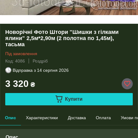
Новорічні Фото Штори "Шишки з гілками
ялини" 2,5м*2,90м (2 полотна по 1,45м),
тасьма
Під замовлення
Код: 4086
Роздріб
Відправка з
14 серпня 2026
3 320
₴
Купити
Опис
Характеристики
Доставка
Оплата
Умови п
Опис