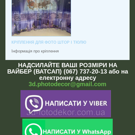
КРІПЛЕННЯ ДЛЯ ФОТО ШТОР І ТЮЛЮ
Інформація про кріплення
НАДСИЛАЙТЕ ВАШІ РОЗМІРИ НА
ВАЙБЕР (ВАТСАП) (067) 737-20-13 або на
електронну адресу
3d.photodecor@gmail.com