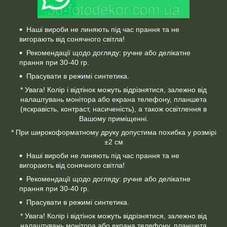
Наші вироби не линяють під час прання та не
вигорають від сонячного світла!
Рекомендації щодо догляду: ручне або делікатне
прання при 30-40 гр.
Прасувати в режимі синтетика.
* Увага! Колір і відтінок можуть відрізнятися, залежно від
налаштувань монітора або екрана телефону, планшета
(яскравість, контраст, насиченість), а також освітлення в
Вашому приміщенні.
* При широкоформатному друку допустима похибка у розмірі
±2 см
Наші вироби не линяють під час прання та не
вигорають від сонячного світла!
Рекомендації щодо догляду: ручне або делікатне
прання при 30-40 гр.
Прасувати в режимі синтетика.
* Увага! Колір і відтінок можуть відрізнятися, залежно від
налаштувань монітора або екрана телефону, планшета