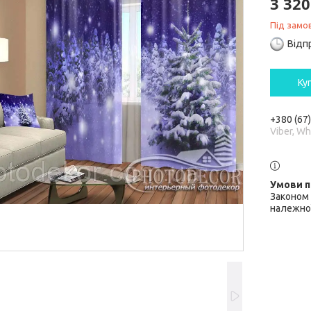
3 320
Під замо
Відп
Ку
+380 (67
Viber, W
Законом 
належної