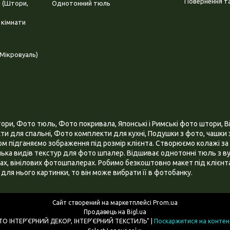
Повернення та
і (Штори,
Однотонний тюль
 кімнати
Мікровуаль)
и, Фото тюль, Фото покривала, Японські і Римські фото штори, Ві
и для спальні, Фото комплекти для кухні, Подушки з фото, чашки з
 підганяємо зображення під розмір клієнта. Створюємо колажі за 
ілька видів текстур для фото шпалер. Відшиває однотонні тюль з ву
х, вінілових фотошпалерах. Робимо безкоштовно макет під клієнта
для нього картинки, то він може вибрати її в фотобанку.
Сайт створений на маркетплейсі
Prom.ua
Продавець на Bigl.ua
ІНТЕРНЕТ МАГАЗИН "3D - ФОТО ІНТЕР’ЄРНИЙ ДЕКОР, ІНТЕР’ЄРНИЙ ТЕКСТИЛЬ" |
Поскаржитися на контен