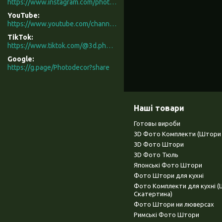
https://www.instagram.com/photodecor.com.ua/
YouTube
https://www.youtube.com/channel/UCXCUerfqRY1Pw7-IptdbqyA/videos
TikTok
https://www.tiktok.com/@3d.photodecor?is_from_webapp=1&sender_device=pc
Google
https://g.page/Photodecor?share
Наші товари
Готовы вироби
3D Фото Комплекти (Штори 
3D Фото Штори
3D Фото Тюль
Японські Фото Штори
Фото Штори для кухні
Фото Комплекти для кухні 
Скатертина)
Фото Штори ни люверсах
Римські Фото Штори