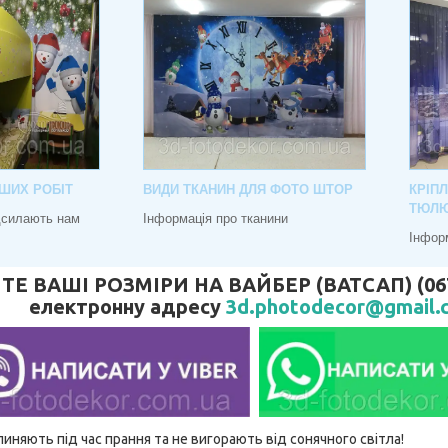
ШИХ РОБІТ
ВИДИ ТКАНИН ДЛЯ ФОТО ШТОР
КРІП
ТЮЛ
адсилають нам
Інформація про тканини
Інфор
 ВАШІ РОЗМІРИ НА ВАЙБЕР (ВАТСАП) (067) 
електронну адресу
3d.photodecor@gmail.
линяють під час прання та не вигорають від сонячного світла!