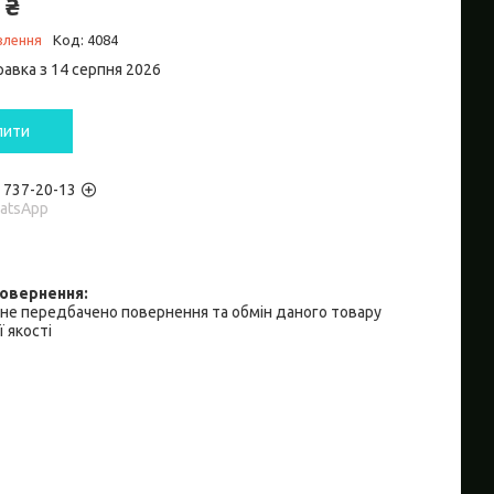
 ₴
влення
Код:
4084
равка з 14 серпня 2026
пити
) 737-20-13
hatsApp
не передбачено повернення та обмін даного товару
 якості