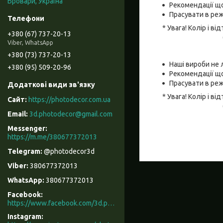
Бровари, Україна
Рекомендації що
Прасувати в реж
* Увага! Колір і 
+380 (67) 737-20-13
Viber, WhatsApp
+380 (73) 737-20-13
Наші вироби не 
+380 (95) 509-20-96
Рекомендації що
Прасувати в реж
* Увага! Колір і 
https://photodecor.com.ua
3d.photodecor@gmail.com
https://m.me/380677372013
@photodecor3d
380677372013
380677372013
Facebook
https://www.facebook.com/3d.photodecor/
Instagram