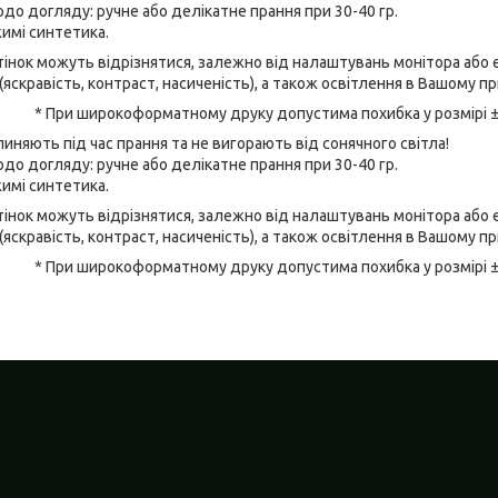
до догляду: ручне або делікатне прання при 30-40 гр.
имі синтетика.
відтінок можуть відрізнятися, залежно від налаштувань монітора аб
(яскравість, контраст, насиченість), а також освітлення в Вашому п
* При широкоформатному друку допустима похибка у розмірі 
линяють під час прання та не вигорають від сонячного світла!
до догляду: ручне або делікатне прання при 30-40 гр.
имі синтетика.
відтінок можуть відрізнятися, залежно від налаштувань монітора аб
(яскравість, контраст, насиченість), а також освітлення в Вашому п
* При широкоформатному друку допустима похибка у розмірі 