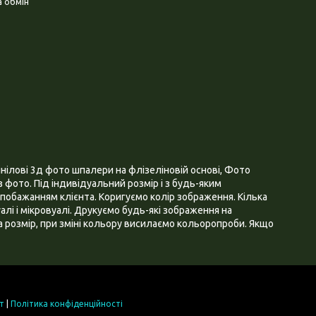
 обмін
нілові 3д фото шпалери на флізеліновій основі, Фото
 фото. Під індивідуальний розмір і з будь-яким
побажанням клієнта. Коригуємо колір зображення. Кілька
алі і мікровуалі. Друкуємо будь-які зображення на
 розмір, при зміні кольору висилаємо кольоропроби. Якщо
т
|
Політика конфіденційності