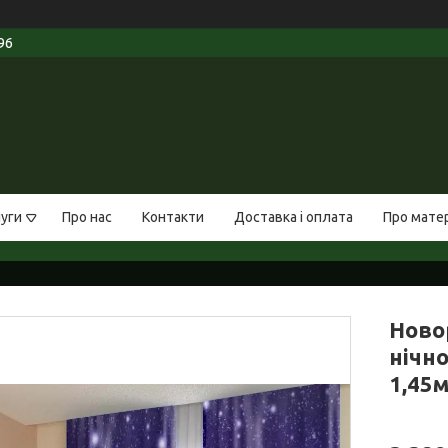
96
луги
Про нас
Контакти
Доставка і оплата
Про мате
Ново
нічно
1,45м