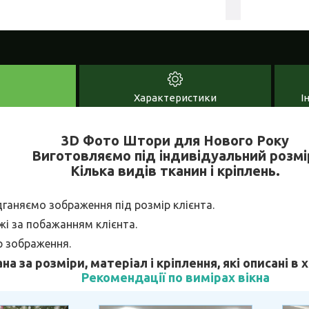
Характеристики
І
3D Фото Штори для Нового Року
Виготовляємо під індивідуальний розмі
Кілька видів тканин і кріплень.
дганяємо зображення під розмір клієнта.
і за побажанням клієнта.
р зображення.
ана за розміри, матеріал і кріплення, які описані в
Рекомендації по вимірах вікна