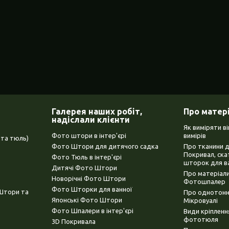
Галерея наших робіт,
Про матер
надіслали клієнти
Як виміряти в
Фото штори в інтер'єрі
вимірів
та тюль)
Фото Штори для дитячого садка
Про тканини 
Покривал, ска
Фото Тюль в інтер'єрі
шторок для в
Дитячі Фото Штори
Про матеріали
Новорічні Фото Штори
Фотошпалер
Фото Шторки для ванної
(Штори та
Про однотонни
Японські Фото Штори
Мікровуалі
Фото Шпалери в інтер'єрі
Види кріплен
фототюля
3D Покривала