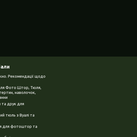
іали
ікно. Рекомендації щодо
для Фото Штор, Тюля,
тертин, наволочок,
анни
 та друк для
й тюль з Вуалі та
ня для фотоштор та