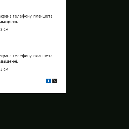
о екрана телефону, планшета
риміщенні.
±2 см
о екрана телефону, планшета
риміщенні.
±2 см