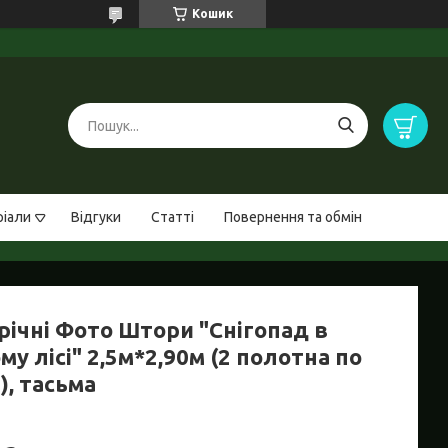
Кошик
ріали
Відгуки
Статті
Повернення та обмін
річні Фото Штори "Снігопад в
му лісі" 2,5м*2,90м (2 полотна по
), тасьма