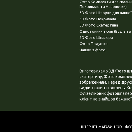
Фото Комплекти для спальн
Покривало та Наволочки)
3D Фото Шторки для ванної
3D Фото Покривала
3D Фото Скатертина
Однотонний тюль (Вуаль та 
3D Фото Шпалери
Фото Подушки
Чашки з фото
Виготовляємо 3Д Фото штор
скатертину, Фото комплект
зображенням. Перед друком
видів тканин і кріплень. К
флізелінових фотошпалера
клієнт не знайшов бажаної 