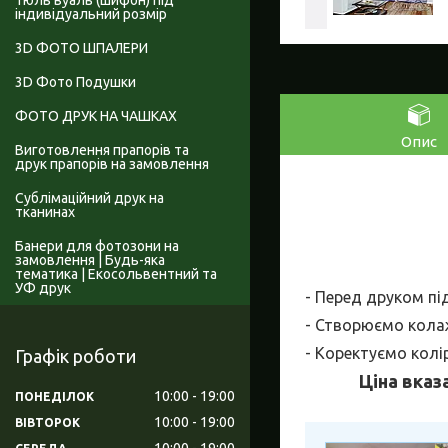
Тюль вуаль (шифон) під
індивідуальний розмір
3D ФОТО ШПАЛЕРИ
3D Фото Подушки
ФОТО ДРУК НА ЧАШКАХ
Опис
Виготовлення прапорів та
друк прапорів на замовлення
Сублімаційний друк на
тканинах
Банери для фотозони на
замовлення | Будь-яка
тематика | Екосольвентний та
УФ друк
- Перед друком пі
- Створюємо колаж
- Коректуємо колі
Графік роботи
Ціна вказ
10:00
19:00
ПОНЕДІЛОК
10:00
19:00
ВІВТОРОК
10:00
19:00