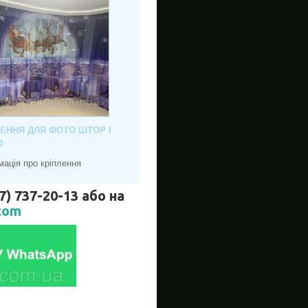
ЛЕННЯ ДЛЯ ФОТО ШТОР І
Ю
мація про кріплення
737-20-13 або на
com