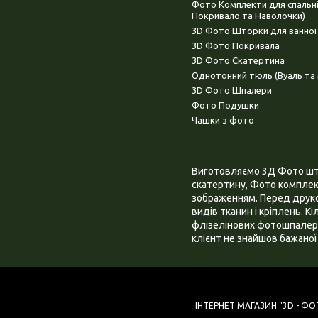
Фото Комплекти для спальн
Покривало та Наволочки)
3D Фото Шторки для ванної
3D Фото Покривала
3D Фото Скатертина
Однотонний тюль (Вуаль та 
3D Фото Шпалери
Фото Подушки
Чашки з фото
Виготовляємо 3Д Фото штор
скатертину, Фото комплект
зображенням. Перед друком
видів тканин і кріплень. К
флізелінових фотошпалера
клієнт не знайшов бажаної 