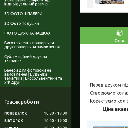
Тюль вуаль (шифон) під
індивідуальний розмір
3D ФОТО ШПАЛЕРИ
3D Фото Подушки
ФОТО ДРУК НА ЧАШКАХ
Опис
Виготовлення прапорів та
друк прапорів на замовлення
Сублімаційний друк на
тканинах
Банери для фотозони на
замовлення | Будь-яка
тематика | Екосольвентний та
УФ друк
- Перед друком пі
- Створюємо колаж
- Коректуємо колі
Графік роботи
Ціна вказ
10:00
19:00
ПОНЕДІЛОК
10:00
19:00
ВІВТОРОК
10:00
19:00