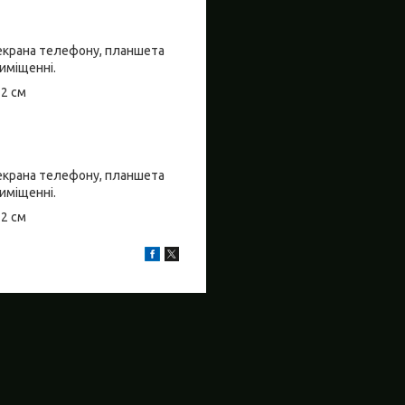
о екрана телефону, планшета
риміщенні.
±2 см
о екрана телефону, планшета
риміщенні.
±2 см