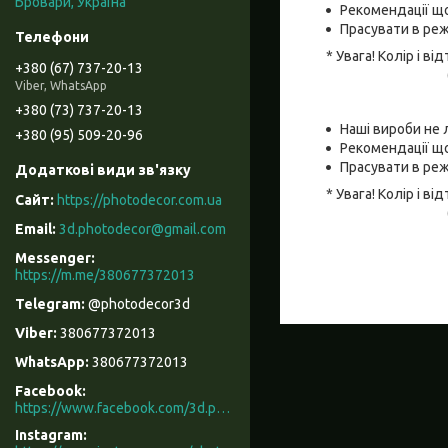
Бровари, Україна
Рекомендації що
Прасувати в реж
* Увага! Колір і 
+380 (67) 737-20-13
Viber, WhatsApp
+380 (73) 737-20-13
Наші вироби не 
+380 (95) 509-20-96
Рекомендації що
Прасувати в реж
* Увага! Колір і 
https://photodecor.com.ua
3d.photodecor@gmail.com
https://m.me/380677372013
@photodecor3d
380677372013
380677372013
Facebook
https://www.facebook.com/3d.photodecor/
Instagram