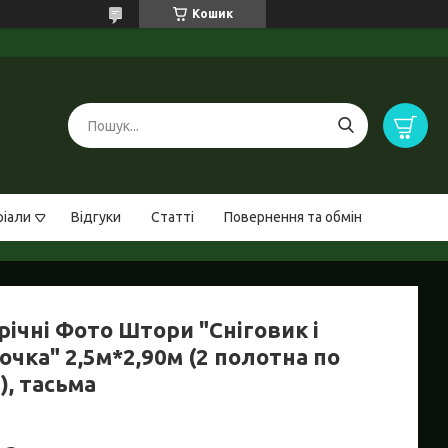
Кошик
ріали
Відгуки
Статті
Повернення та обмін
річні Фото Штори "Сніговик і
чка" 2,5м*2,90м (2 полотна по
), тасьма