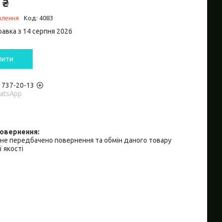
 ₴
влення
Код:
4083
равка з 14 серпня 2026
пити
) 737-20-13
hatsApp
не передбачено повернення та обмін даного товару
 якості