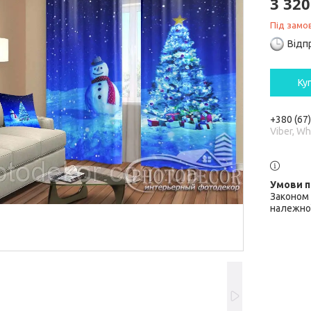
3 320
Під замо
Відп
Ку
+380 (67
Viber, W
Законом 
належної