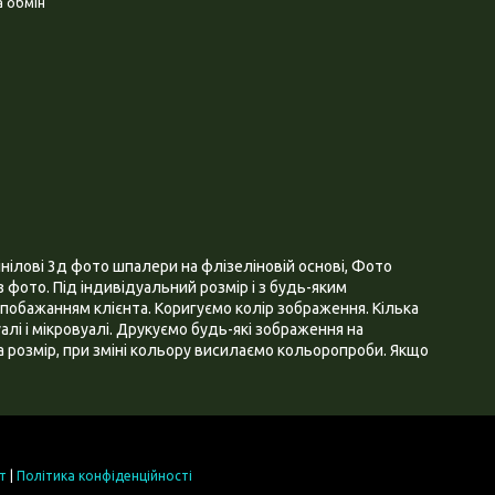
 обмін
нілові 3д фото шпалери на флізеліновій основі, Фото
 фото. Під індивідуальний розмір і з будь-яким
побажанням клієнта. Коригуємо колір зображення. Кілька
алі і мікровуалі. Друкуємо будь-які зображення на
 розмір, при зміні кольору висилаємо кольоропроби. Якщо
т
|
Політика конфіденційності