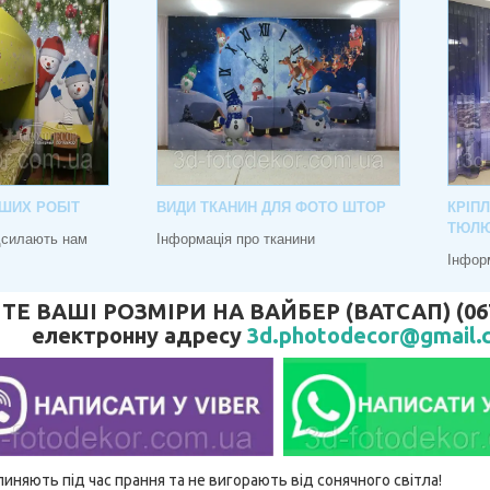
ШИХ РОБІТ
ВИДИ ТКАНИН ДЛЯ ФОТО ШТОР
КРІП
ТЮЛ
адсилають нам
Інформація про тканини
Інфор
 ВАШІ РОЗМІРИ НА ВАЙБЕР (ВАТСАП) (067) 
електронну адресу
3d.photodecor@gmail.
линяють під час прання та не вигорають від сонячного світла!