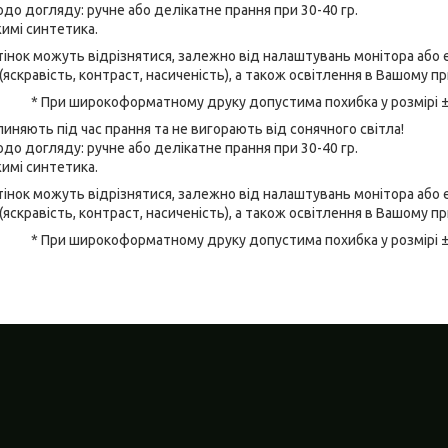
до догляду: ручне або делікатне прання при 30-40 гр.
имі синтетика.
відтінок можуть відрізнятися, залежно від налаштувань монітора аб
(яскравість, контраст, насиченість), а також освітлення в Вашому п
* При широкоформатному друку допустима похибка у розмірі 
линяють під час прання та не вигорають від сонячного світла!
до догляду: ручне або делікатне прання при 30-40 гр.
имі синтетика.
відтінок можуть відрізнятися, залежно від налаштувань монітора аб
(яскравість, контраст, насиченість), а також освітлення в Вашому п
* При широкоформатному друку допустима похибка у розмірі 