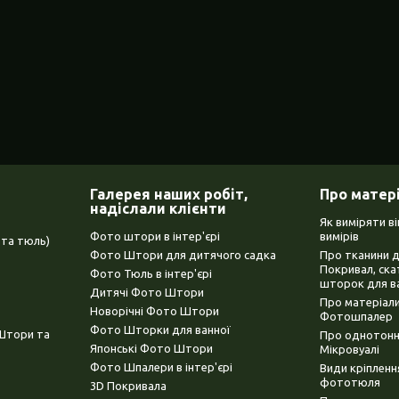
Галерея наших робіт,
Про матер
надіслали клієнти
Як виміряти в
Фото штори в інтер'єрі
вимірів
та тюль)
Фото Штори для дитячого садка
Про тканини 
Покривал, ска
Фото Тюль в інтер'єрі
шторок для в
Дитячі Фото Штори
Про матеріали
Новорічні Фото Штори
Фотошпалер
Фото Шторки для ванної
(Штори та
Про однотонни
Японські Фото Штори
Мікровуалі
Фото Шпалери в інтер'єрі
Види кріплен
фототюля
3D Покривала