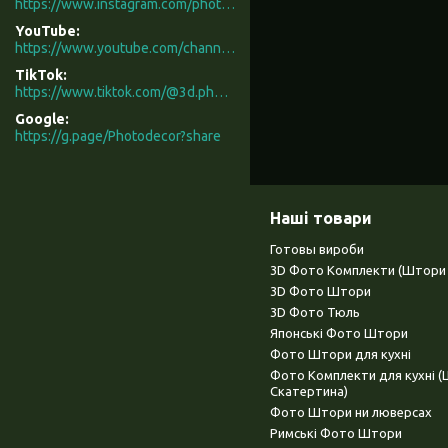
https://www.instagram.com/photodecor.com.ua/
YouTube
https://www.youtube.com/channel/UCXCUerfqRY1Pw7-IptdbqyA/videos
TikTok
https://www.tiktok.com/@3d.photodecor?is_from_webapp=1&sender_device=pc
Google
https://g.page/Photodecor?share
Наші товари
Готовы вироби
3D Фото Комплекти (Штори 
3D Фото Штори
3D Фото Тюль
Японські Фото Штори
Фото Штори для кухні
Фото Комплекти для кухні 
Скатертина)
Фото Штори ни люверсах
Римські Фото Штори