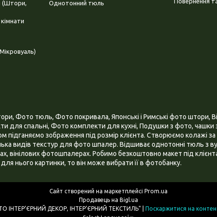
Повернення та
і (Штори,
Однотонний тюль
 кімнати
Мікровуаль)
и, Фото тюль, Фото покривала, Японські і Римські фото штори, Ві
и для спальні, Фото комплекти для кухні, Подушки з фото, чашки з
 підганяємо зображення під розмір клієнта. Створюємо колажі за 
ілька видів текстур для фото шпалер. Відшиває однотонні тюль з ву
х, вінілових фотошпалерах. Робимо безкоштовно макет під клієнта
для нього картинки, то він може вибрати її в фотобанку.
Сайт створений на маркетплейсі
Prom.ua
Продавець на Bigl.ua
ІНТЕРНЕТ МАГАЗИН "3D - ФОТО ІНТЕР’ЄРНИЙ ДЕКОР, ІНТЕР’ЄРНИЙ ТЕКСТИЛЬ" |
Поскаржитися на контен