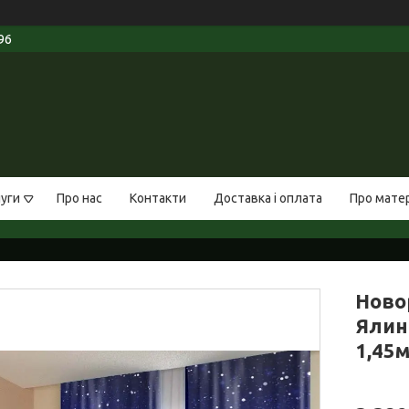
96
луги
Про нас
Контакти
Доставка і оплата
Про мате
Ново
Ялино
1,45м