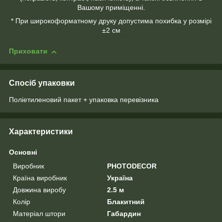
Вашому приміщенні.
* При широкоформатному друку допустима похибка у розмірі
±2 см
Приховати
Спосіб упаковки
Поліетиленовий пакет + упаковка перевізника
Характеристики
Основні
Виробник
PHOTODECOR
Країна виробник
Україна
Довжина виробу
2.5 м
Колір
Блакитний
Матеріал штори
Габардин