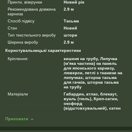
Принти, візерунки
Новий рік
Рекомендована довжина
2.9 м
карниза
Спосіб підвісу
Тасьма
Стан
Новий
Тип текстильного виробу
штори
Ширина виробу
2.9 м
Користувальницькі характеристики
Кріплення:
кишеня на трубу, Липучка
(м’яка частина) на панель
для японського карнизу,
люверси, петлі з тканини на
липучках, шторна тасьма
для гачків, шторна тасьма
на трубу
Матеріали
Габардин, атлас, блекаут,
вуаль (тюль), Креп-сатин,
оксфорд
(відштовхувальний), сатен
Приховати