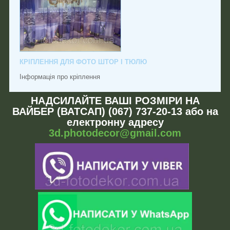
КРІПЛЕННЯ ДЛЯ ФОТО ШТОР І ТЮЛЮ
Інформація про кріплення
НАДСИЛАЙТЕ ВАШІ РОЗМІРИ НА
ВАЙБЕР (ВАТСАП) (067) 737-20-13 або на
електронну адресу
3d.photodecor@gmail.com