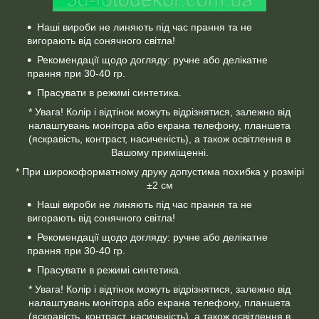
Наші вироби не линяють під час прання та не
вигорають від сонячного світла!
Рекомендації щодо догляду: ручне або делікатне
прання при 30-40 гр.
Прасувати в режимі синтетика.
* Увага! Колір і відтінок можуть відрізнятися, залежно від
налаштувань монітора або екрана телефону, планшета
(яскравість, контраст, насиченість), а також освітлення в
Вашому приміщенні.
* При широкоформатному друку допустима похибка у розмірі
±2 см
Наші вироби не линяють під час прання та не
вигорають від сонячного світла!
Рекомендації щодо догляду: ручне або делікатне
прання при 30-40 гр.
Прасувати в режимі синтетика.
* Увага! Колір і відтінок можуть відрізнятися, залежно від
налаштувань монітора або екрана телефону, планшета
(яскравість, контраст, насиченість), а також освітлення в