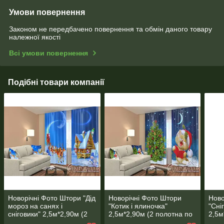
Умови повернення
Законом не передбачено повернення та обмін даного товару
належної якості
Всі умови повернення
Подібні товари компанії
Новорічні Фото Штори "Дід
Новорічні Фото Штори
Ново
мороз на санях і
"Котик і ялиночка"
"Сні
сніговики" 2,5м*2,90м (2
2,5м*2,90м (2 полотна по
2,5м
полотна по 1,45м), тасьма
1,45м), тасьма
1,45