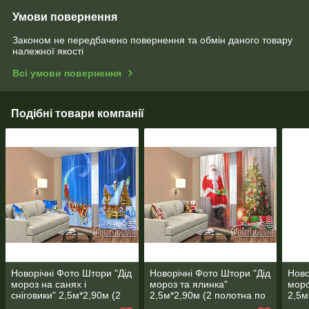
Умови повернення
Законом не передбачено повернення та обмін даного товару
належної якості
Всі умови повернення
Подібні товари компанії
Новорічні Фото Штори "Дід
Новорічні Фото Штори "Дід
Ново
мороз на санях і
мороз та ялинка"
моро
сніговики" 2,5м*2,90м (2
2,5м*2,90м (2 полотна по
2,5м
полотна по 1,45м), тасьма
1,45м), тасьма
1,45