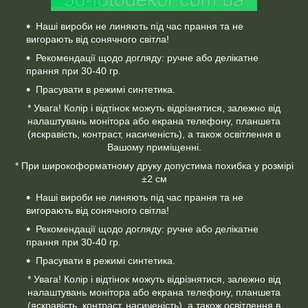
Наші вироби не линяють під час прання та не
вигорають від сонячного світла!
Рекомендації щодо догляду: ручне або делікатне
прання при 30-40 гр.
Прасувати в режимі синтетика.
* Увага! Колір і відтінок можуть відрізнятися, залежно від
налаштувань монітора або екрана телефону, планшета
(яскравість, контраст, насиченість), а також освітлення в
Вашому приміщенні.
* При широкоформатному друку допустима похибка у розмірі
±2 см
Наші вироби не линяють під час прання та не
вигорають від сонячного світла!
Рекомендації щодо догляду: ручне або делікатне
прання при 30-40 гр.
Прасувати в режимі синтетика.
* Увага! Колір і відтінок можуть відрізнятися, залежно від
налаштувань монітора або екрана телефону, планшета
(яскравість, контраст, насиченість), а також освітлення в