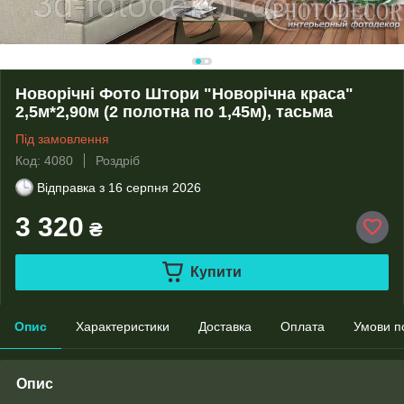
Новорічні Фото Штори "Новорічна краса"
2,5м*2,90м (2 полотна по 1,45м), тасьма
Під замовлення
Код: 4080
Роздріб
Відправка з
16 серпня 2026
3 320
₴
Купити
Опис
Характеристики
Доставка
Оплата
Умови п
Опис