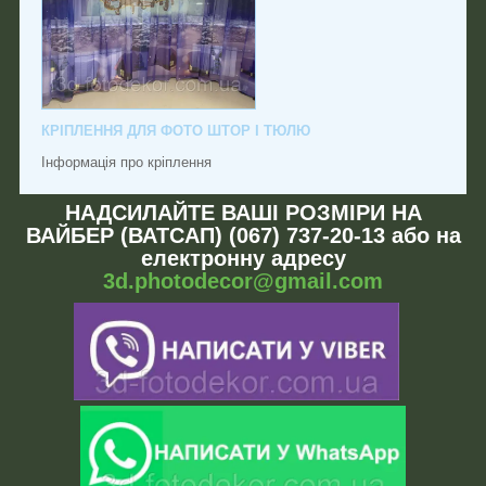
КРІПЛЕННЯ ДЛЯ ФОТО ШТОР І ТЮЛЮ
Інформація про кріплення
НАДСИЛАЙТЕ ВАШІ РОЗМІРИ НА
ВАЙБЕР (ВАТСАП) (067) 737-20-13 або на
електронну адресу
3d.photodecor@gmail.com