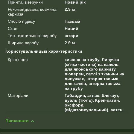
Принти, візерунки
Новий рік
Рекомендована довжина
2.9 м
карниза
Спосіб підвісу
Тасьма
Стан
Новий
Тип текстильного виробу
штори
Ширина виробу
2.9 м
Користувальницькі характеристики
Кріплення:
кишеня на трубу, Липучка
(м’яка частина) на панель
для японського карнизу,
люверси, петлі з тканини на
липучках, шторна тасьма
для гачків, шторна тасьма
на трубу
Матеріали
Габардин, атлас, блекаут,
вуаль (тюль), Креп-сатин,
оксфорд
(відштовхувальний), сатен
Приховати