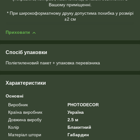
Вашому приміщенні.
* При широкоформатному друку допустима похибка у розмірі
±2 см
Приховати
Спосіб упаковки
Поліетиленовий пакет + упаковка перевізника
Характеристики
Основні
Виробник
PHOTODECOR
Країна виробник
Україна
Довжина виробу
2.5 м
Колір
Блакитний
Матеріал штори
Габардин