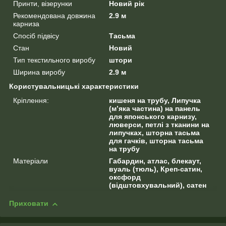
Принти, візерунки
Новий рік
Рекомендована довжина
2.9 м
карниза
Спосіб підвісу
Тасьма
Стан
Новий
Тип текстильного виробу
штори
Ширина виробу
2.9 м
Користувальницькі характеристики
Кріплення:
кишеня на трубу, Липучка
(м’яка частина) на панель
для японського карнизу,
люверси, петлі з тканини на
липучках, шторна тасьма
для гачків, шторна тасьма
на трубу
Матеріали
Габардин, атлас, блекаут,
вуаль (тюль), Креп-сатин,
оксфорд
(відштовхувальний), сатен
Приховати