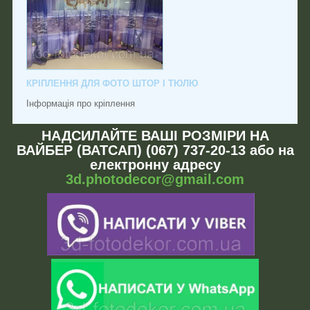
КРІПЛЕННЯ ДЛЯ ФОТО ШТОР І ТЮЛЮ
Інформація про кріплення
НАДСИЛАЙТЕ ВАШІ РОЗМІРИ НА
ВАЙБЕР (ВАТСАП) (067) 737-20-13 або на
електронну адресу
3d.photodecor@gmail.com