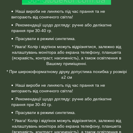
Наші вироби не линяють під час прання та не
вигорають від сонячного світла!
Рекомендації щодо догляду: ручне або делікатне
прання при 30-40 гр.
Прасувати в режимі синтетика.
* Увага! Колір і відтінок можуть відрізнятися, залежно від
налаштувань монітора або екрана телефону, планшета
(яскравість, контраст, насиченість), а також освітлення в
Вашому приміщенні.
* При широкоформатному друку допустима похибка у розмірі
±2 см
Наші вироби не линяють під час прання та не
вигорають від сонячного світла!
Рекомендації щодо догляду: ручне або делікатне
прання при 30-40 гр.
Прасувати в режимі синтетика.
* Увага! Колір і відтінок можуть відрізнятися, залежно від
налаштувань монітора або екрана телефону, планшета
(яскравість, контраст, насиченість), а також освітлення в