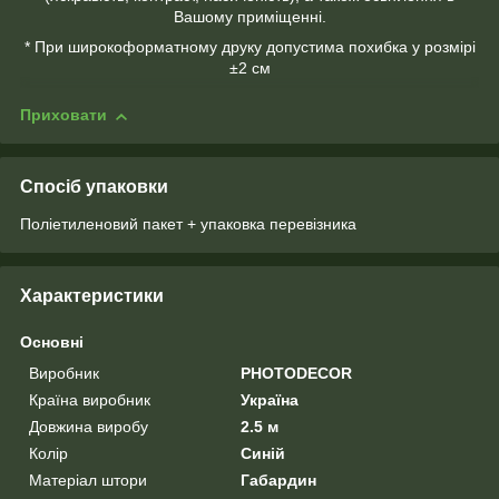
Вашому приміщенні.
* При широкоформатному друку допустима похибка у розмірі
±2 см
Приховати
Спосіб упаковки
Поліетиленовий пакет + упаковка перевізника
Характеристики
Основні
Виробник
PHOTODECOR
Країна виробник
Україна
Довжина виробу
2.5 м
Колір
Синій
Матеріал штори
Габардин