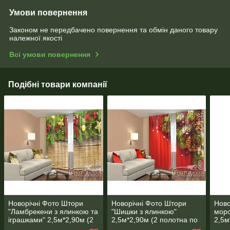
Умови повернення
Законом не передбачено повернення та обмін даного товару
належної якості
Всі умови повернення
Подібні товари компанії
Новорічні Фото Штори
Новорічні Фото Штори
Ново
"Ламбрекени з ялинкою та
"Шишки з ялинкою"
моро
іграшками" 2,5м*2,90м (2
2,5м*2,90м (2 полотна по
2,5м
полотна по 1,45м), тасьма
1,45м), тасьма
1,45