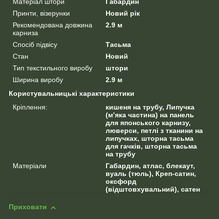
Матеріал штори
Габардин
Принти, візерунки
Новий рік
Рекомендована довжина
2.9 м
карниза
Спосіб підвісу
Тасьма
Стан
Новий
Тип текстильного виробу
штори
Ширина виробу
2.9 м
Користувальницькі характеристики
Кріплення:
кишеня на трубу, Липучка
(м’яка частина) на панель
для японського карнизу,
люверси, петлі з тканини на
липучках, шторна тасьма
для гачків, шторна тасьма
на трубу
Матеріали
Габардин, атлас, блекаут,
вуаль (тюль), Креп-сатин,
оксфорд
(відштовхувальний), сатен
Приховати