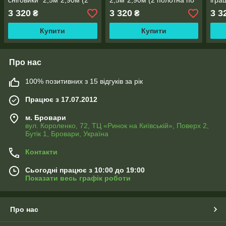
сніговики" 2,5м*2,90м (2
2,5м*2,90м (2 полотна по
ігра
полотна по 1,45м), тасьма
1,45м), тасьма
поло
3 320
3 320
3 3
₴
₴
Купити
Купити
Про нас
100% позитивних з 15 відгуків за рік
Працює з 17.07.2012
м. Бровари
вул. Короленко, 72, ТЦ «Ринок на Київській», Поверх 2,
Бутік 1, Бровари, Україна
Контакти
Сьогодні працює з 10:00 до 19:00
Показати весь графік роботи
Про нас