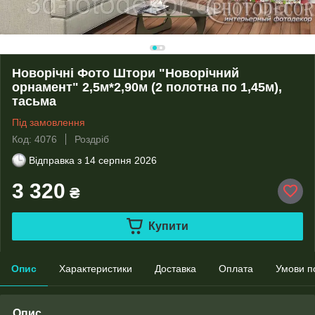
Новорічні Фото Штори "Новорічний
орнамент" 2,5м*2,90м (2 полотна по 1,45м),
тасьма
Під замовлення
Код: 4076
Роздріб
Відправка з
14 серпня 2026
3 320
₴
Купити
Опис
Характеристики
Доставка
Оплата
Умови п
Опис