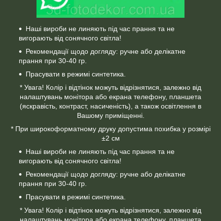
Наші вироби не линяють під час прання та не
вигорають від сонячного світла!
Рекомендації щодо догляду: ручне або делікатне
прання при 30-40 гр.
Прасувати в режимі синтетика.
* Увага! Колір і відтінок можуть відрізнятися, залежно від
налаштувань монітора або екрана телефону, планшета
(яскравість, контраст, насиченість), а також освітлення в
Вашому приміщенні.
* При широкоформатному друку допустима похибка у розмірі
±2 см
Наші вироби не линяють під час прання та не
вигорають від сонячного світла!
Рекомендації щодо догляду: ручне або делікатне
прання при 30-40 гр.
Прасувати в режимі синтетика.
* Увага! Колір і відтінок можуть відрізнятися, залежно від
налаштувань монітора або екрана телефону, планшета