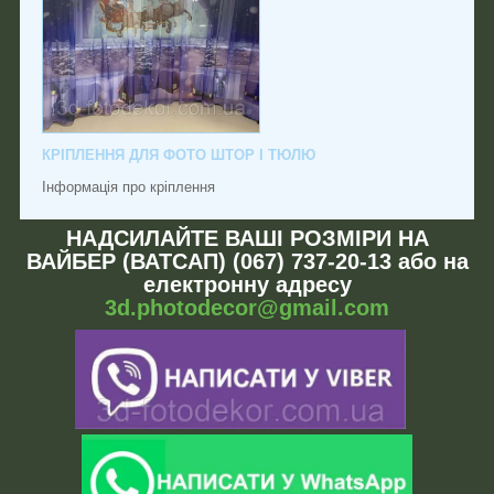
КРІПЛЕННЯ ДЛЯ ФОТО ШТОР І ТЮЛЮ
Інформація про кріплення
НАДСИЛАЙТЕ ВАШІ РОЗМІРИ НА
ВАЙБЕР (ВАТСАП) (067) 737-20-13 або на
електронну адресу
3d.photodecor@gmail.com