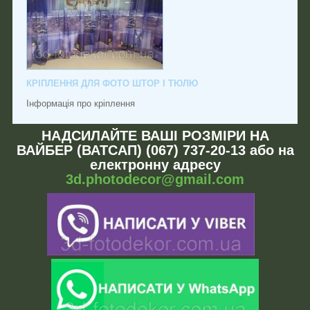
КРІПЛЕННЯ ДЛЯ ФОТО ШТОР І ТЮЛЮ
Інформація про кріплення
НАДСИЛАЙТЕ ВАШІ РОЗМІРИ НА
ВАЙБЕР (ВАТСАП) (067) 737-20-13 або на
електронну адресу
3d.photodecor@gmail.com