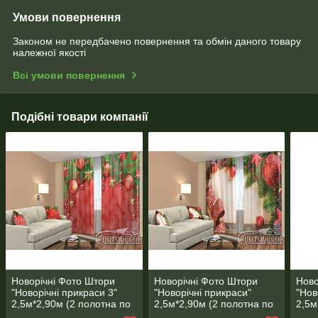
Умови повернення
Законом не передбачено повернення та обмін даного товару
належної якості
Всі умови повернення
Подібні товари компанії
Новорічні Фото Штори
Новорічні Фото Штори
Ново
"Новорічні прикраси 3"
"Новорічні прикраси"
"Нов
2,5м*2,90м (2 полотна по
2,5м*2,90м (2 полотна по
2,5м
1,45м), тасьма
1,45м), тасьма
1,45