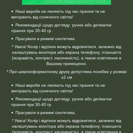
Наші вироби не линяють під час прання та не
вигорають від сонячного світла!
Рекомендації щодо догляду: ручне або делікатне
прання при 30-40 гр.
Прасувати в режимі синтетика.
* Увага! Колір і відтінок можуть відрізнятися, залежно від
налаштувань монітора або екрана телефону, планшета
(яскравість, контраст, насиченість), а також освітлення в
Вашому приміщенні.
* При широкоформатному друку допустима похибка у розмірі
±2 см
Наші вироби не линяють під час прання та не
вигорають від сонячного світла!
Рекомендації щодо догляду: ручне або делікатне
прання при 30-40 гр.
Прасувати в режимі синтетика.
* Увага! Колір і відтінок можуть відрізнятися, залежно від
налаштувань монітора або екрана телефону, планшета
(яскравість, контраст, насиченість), а також освітлення в