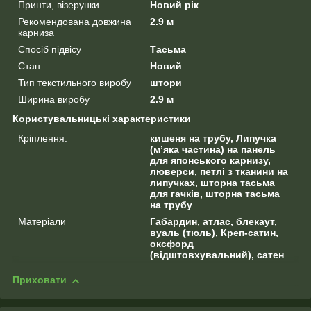
Принти, візерунки
Новий рік
Рекомендована довжина
2.9 м
карниза
Спосіб підвісу
Тасьма
Стан
Новий
Тип текстильного виробу
штори
Ширина виробу
2.9 м
Користувальницькі характеристики
Кріплення:
кишеня на трубу, Липучка
(м’яка частина) на панель
для японського карнизу,
люверси, петлі з тканини на
липучках, шторна тасьма
для гачків, шторна тасьма
на трубу
Матеріали
Габардин, атлас, блекаут,
вуаль (тюль), Креп-сатин,
оксфорд
(відштовхувальний), сатен
Приховати