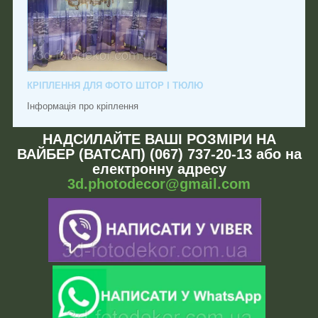
КРІПЛЕННЯ ДЛЯ ФОТО ШТОР І ТЮЛЮ
Інформація про кріплення
НАДСИЛАЙТЕ ВАШІ РОЗМІРИ НА
ВАЙБЕР (ВАТСАП) (067) 737-20-13 або на
електронну адресу
3d.photodecor@gmail.com