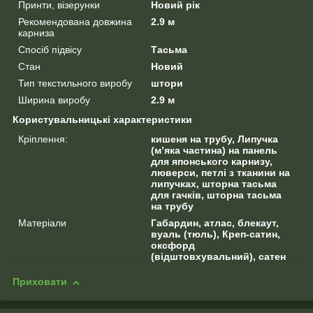
Принти, візерунки
Новий рік
Рекомендована довжина
2.9 м
карниза
Спосіб підвісу
Тасьма
Стан
Новий
Тип текстильного виробу
штори
Ширина виробу
2.9 м
Користувальницькі характеристики
Кріплення:
кишеня на трубу, Липучка
(м’яка частина) на панель
для японського карнизу,
люверси, петлі з тканини на
липучках, шторна тасьма
для гачків, шторна тасьма
на трубу
Матеріали
Габардин, атлас, блекаут,
вуаль (тюль), Креп-сатин,
оксфорд
(відштовхувальний), сатен
Приховати