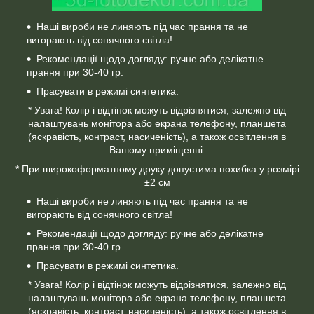
Наші вироби не линяють під час прання та не
вигорають від сонячного світла!
Рекомендації щодо догляду: ручне або делікатне
прання при 30-40 гр.
Прасувати в режимі синтетика.
* Увага! Колір і відтінок можуть відрізнятися, залежно від
налаштувань монітора або екрана телефону, планшета
(яскравість, контраст, насиченість), а також освітлення в
Вашому приміщенні.
* При широкоформатному друку допустима похибка у розмірі
±2 см
Наші вироби не линяють під час прання та не
вигорають від сонячного світла!
Рекомендації щодо догляду: ручне або делікатне
прання при 30-40 гр.
Прасувати в режимі синтетика.
* Увага! Колір і відтінок можуть відрізнятися, залежно від
налаштувань монітора або екрана телефону, планшета
(яскравість, контраст, насиченість), а також освітлення в