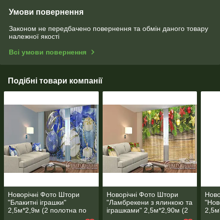
Умови повернення
Законом не передбачено повернення та обмін даного товару
належної якості
Всі умови повернення
Подібні товари компанії
Новорічні Фото Штори
Новорічні Фото Штори
Ново
"Блакитні іграшки"
"Ламбрекени з ялинкою та
"Нов
2,5м*2,9м (2 полотна по
іграшками" 2,5м*2,90м (2
2,5м
1,45м), тасьма
полотна по 1,45м), тасьма
1,45