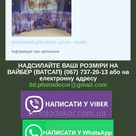
КРІПЛЕННЯ ДЛЯ ФОТО ШТОР І ТЮЛЮ
Інформація про кріплення
НАДСИЛАЙТЕ ВАШІ РОЗМІРИ НА
ВАЙБЕР (ВАТСАП) (067) 737-20-13 або на
електронну адресу
3d.photodecor@gmail.com