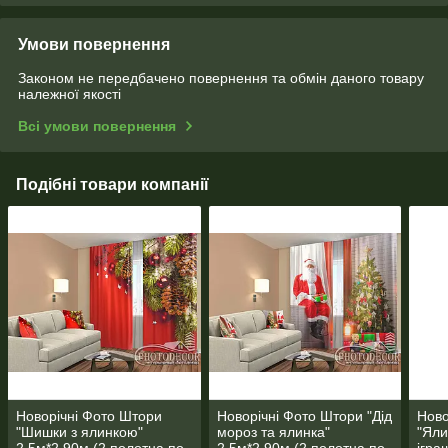
Умови повернення
Законом не передбачено повернення та обмін даного товару
належної якості
Всі умови повернення
Подібні товари компанії
Новорічні Фото Штори
Новорічні Фото Штори "Дід
Ново
"Шишки з ялинкою"
мороз та ялинка"
"Яли