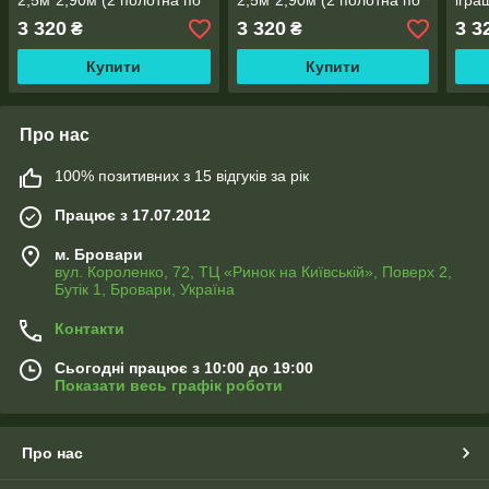
2,5м*2,90м (2 полотна по
2,5м*2,90м (2 полотна по
ігра
1,45м), тасьма
1,45м), тасьма
поло
3 320
3 320
3 3
₴
₴
Купити
Купити
Про нас
100% позитивних з 15 відгуків за рік
Працює з 17.07.2012
м. Бровари
вул. Короленко, 72, ТЦ «Ринок на Київській», Поверх 2,
Бутік 1, Бровари, Україна
Контакти
Сьогодні працює з 10:00 до 19:00
Показати весь графік роботи
Про нас