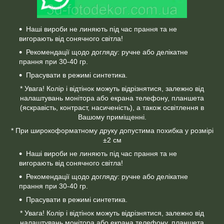
Наші вироби не линяють під час прання та не
вигорають від сонячного світла!
Рекомендації щодо догляду: ручне або делікатне
прання при 30-40 гр.
Прасувати в режимі синтетика.
* Увага! Колір і відтінок можуть відрізнятися, залежно від
налаштувань монітора або екрана телефону, планшета
(яскравість, контраст, насиченість), а також освітлення в
Вашому приміщенні.
* При широкоформатному друку допустима похибка у розмірі
±2 см
Наші вироби не линяють під час прання та не
вигорають від сонячного світла!
Рекомендації щодо догляду: ручне або делікатне
прання при 30-40 гр.
Прасувати в режимі синтетика.
* Увага! Колір і відтінок можуть відрізнятися, залежно від
налаштувань монітора або екрана телефону, планшета