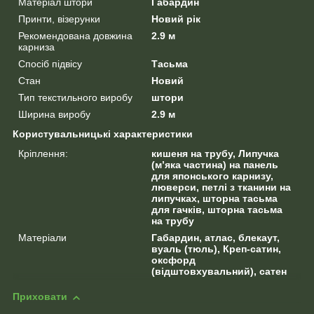
Матеріал штори
Габардин
Принти, візерунки
Новий рік
Рекомендована довжина
2.9 м
карниза
Спосіб підвісу
Тасьма
Стан
Новий
Тип текстильного виробу
штори
Ширина виробу
2.9 м
Користувальницькі характеристики
Кріплення:
кишеня на трубу, Липучка
(м’яка частина) на панель
для японського карнизу,
люверси, петлі з тканини на
липучках, шторна тасьма
для гачків, шторна тасьма
на трубу
Матеріали
Габардин, атлас, блекаут,
вуаль (тюль), Креп-сатин,
оксфорд
(відштовхувальний), сатен
Приховати