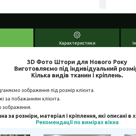
Характеристики
І
3D Фото Штори для Нового Року
Виготовляємо під індивідуальний розмі
Кілька видів тканин і кріплень.
дганяємо зображення під розмір клієнта.
і за побажанням клієнта.
р зображення.
ана за розміри, матеріал і кріплення, які описані в
Рекомендації по вимірах вікна