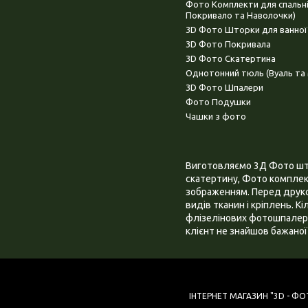
Фото Комплекти для спальн
Покривало та Наволочки)
3D Фото Шторки для ванної
3D Фото Покривала
3D Фото Скатертина
Однотонний тюль (Вуаль та 
3D Фото Шпалери
Фото Подушки
Чашки з фото
Виготовляємо 3Д Фото штор
скатертину, Фото комплект
зображенням. Перед друком
видів тканин і кріплень. К
флізелінових фотошпалера
клієнт не знайшов бажаної 