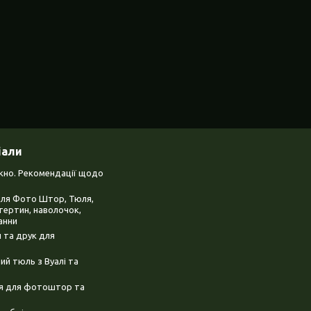
іали
ікно. Рекомендації щодо
для Фото Штор, Тюля,
тертин, наволочок,
анни
 та друк для
й тюль з Вуалі та
ня для фотоштор та