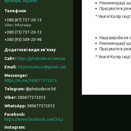
Бровари, Україна
Рекомендації що
Прасувати в реж
* Увага! Колір і 
+380 (67) 737-20-13
Viber, WhatsApp
+380 (73) 737-20-13
Наші вироби не 
+380 (95) 509-20-96
Рекомендації що
Прасувати в реж
* Увага! Колір і 
https://photodecor.com.ua
3d.photodecor@gmail.com
https://m.me/380677372013
@photodecor3d
380677372013
380677372013
Facebook
https://www.facebook.com/3d.photodecor/
Instagram