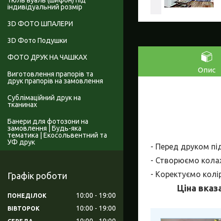
Тюль вуаль (шифон) під
індивідуальний розмір
3D ФОТО ШПАЛЕРИ
3D Фото Подушки
ФОТО ДРУК НА ЧАШКАХ
Опис
Виготовлення прапорів та
друк прапорів на замовлення
Сублімаційний друк на
тканинах
Банери для фотозони на
замовлення | Будь-яка
тематика | Екосольвентний та
УФ друк
- Перед друком пі
- Створюємо колаж
- Коректуємо колі
Графік роботи
Ціна вказ
10:00
19:00
ПОНЕДІЛОК
10:00
19:00
ВІВТОРОК
10:00
19:00