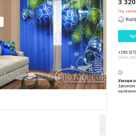
3 320
Під замо
Відп
Ку
+380 (67
Viber, W
Законом 
належної