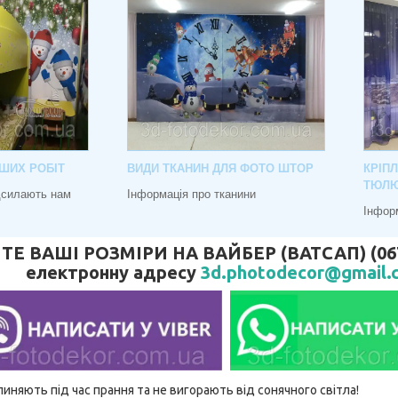
ШИХ РОБІТ
ВИДИ ТКАНИН ДЛЯ ФОТО ШТОР
КРІП
ТЮЛ
адсилають нам
Інформація про тканини
Інфор
 ВАШІ РОЗМІРИ НА ВАЙБЕР (ВАТСАП) (067) 
електронну адресу
3d.photodecor@gmail.
линяють під час прання та не вигорають від сонячного світла!