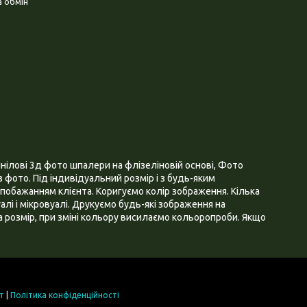
 обмін
нілові 3д фото шпалери на флізеліновій основі, Фото
 фото. Під індивідуальний розмір і з будь-яким
побажанням клієнта. Коригуємо колір зображення. Кілька
алі і мікровуалі. Друкуємо будь-які зображення на
 розмір, при зміні кольору висилаємо кольоропроби. Якщо
т
|
Політика конфіденційності