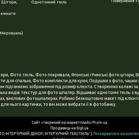
Повернення та
і (Штори,
Однотонний тюль
 кімнати
Мікровуаль)
и, Фото тюль, Фото покривала, Японські і Римські фото штори, Ві
и для спальні, Фото комплекти для кухні, Подушки з фото, чашки з
 підганяємо зображення під розмір клієнта. Створюємо колажі за 
ілька видів текстур для фото шпалер. Відшиває однотонні тюль з ву
х, вінілових фотошпалерах. Робимо безкоштовно макет під клієнта
для нього картинки, то він може вибрати її в фотобанку.
Сайт створений на маркетплейсі
Prom.ua
Продавець на Bigl.ua
ІНТЕРНЕТ МАГАЗИН "3D - ФОТО ІНТЕР’ЄРНИЙ ДЕКОР, ІНТЕР’ЄРНИЙ ТЕКСТИЛЬ" |
Поскаржитися на контен