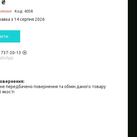
 ₴
влення
Код:
4058
равка з 14 серпня 2026
пити
) 737-20-13
hatsApp
не передбачено повернення та обмін даного товару
 якості