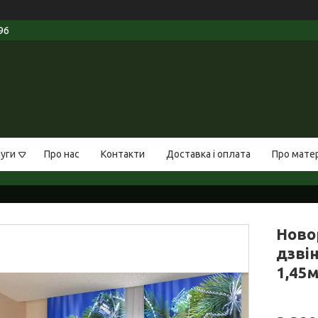
96
луги
Про нас
Контакти
Доставка і оплата
Про мате
Ново
дзвін
1,45м