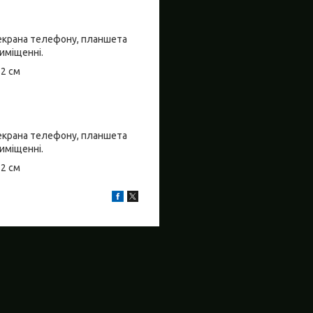
о екрана телефону, планшета
риміщенні.
±2 см
о екрана телефону, планшета
риміщенні.
±2 см