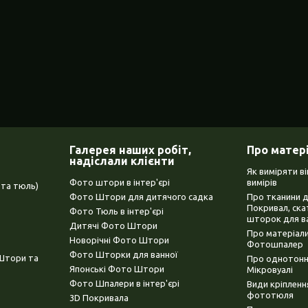
Галерея наших робіт,
Про матер
надіслали клієнти
Як виміряти в
Фото штори в інтер'єрі
вимірів
та тюль)
Фото Штори для дитячого садка
Про тканини 
Покривал, ска
Фото Тюль в інтер'єрі
шторок для в
Дитячі Фото Штори
Про матеріали
Новорічні Фото Штори
Фотошпалер
Фото Шторки для ванної
(Штори та
Про однотонни
Японські Фото Штори
Мікровуалі
Фото Шпалери в інтер'єрі
Види кріплен
фототюля
3D Покривала