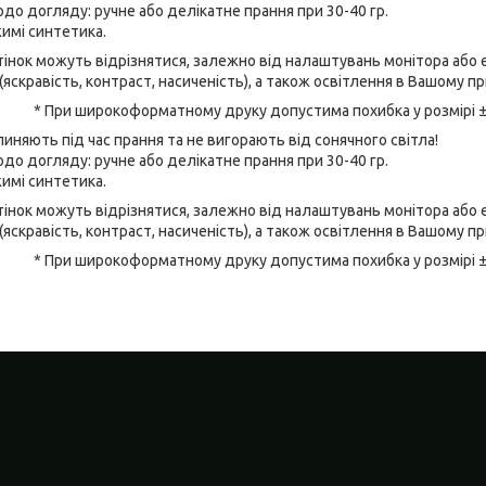
до догляду: ручне або делікатне прання при 30-40 гр.
имі синтетика.
відтінок можуть відрізнятися, залежно від налаштувань монітора аб
(яскравість, контраст, насиченість), а також освітлення в Вашому п
* При широкоформатному друку допустима похибка у розмірі 
линяють під час прання та не вигорають від сонячного світла!
до догляду: ручне або делікатне прання при 30-40 гр.
имі синтетика.
відтінок можуть відрізнятися, залежно від налаштувань монітора аб
(яскравість, контраст, насиченість), а також освітлення в Вашому п
* При широкоформатному друку допустима похибка у розмірі 