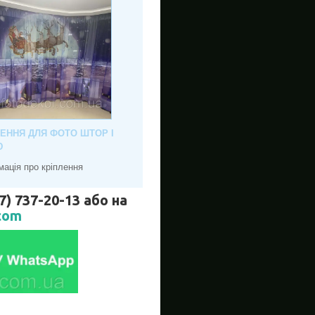
ЛЕННЯ ДЛЯ ФОТО ШТОР І
Ю
мація про кріплення
737-20-13 або на
com