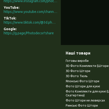
https://www.instagram.com/photodecor.com.ua/
YouTube
https://www.youtube.com/channel/UCXCUerfqRY1Pw7-IptdbqyA/videos
TikTok
https://www.tiktok.com/@3d.photodecor?is_from_webapp=1&sender_device=pc
Google
https://g.page/Photodecor?share
Наші товари
Готовы вироби
3D Фото Комплекти (Штори 
3D Фото Штори
3D Фото Тюль
Японські Фото Штори
Фото Штори для кухні
Фото Комплекти для кухні 
Скатертина)
Фото Штори ни люверсах
Римські Фото Штори