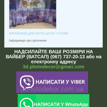
КРІПЛЕННЯ ДЛЯ ФОТО ШТОР І ТЮЛЮ
Інформація про кріплення
НАДСИЛАЙТЕ ВАШІ РОЗМІРИ НА
ВАЙБЕР (ВАТСАП) (067) 737-20-13 або на
електронну адресу
3d.photodecor@gmail.com