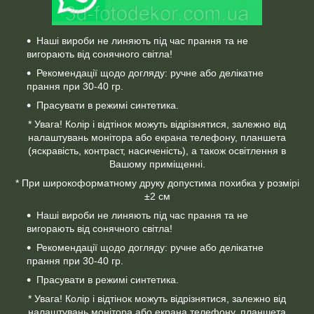
Наші вироби не линяють під час прання та не
вигорають від сонячного світла!
Рекомендації щодо догляду: ручне або делікатне
прання при 30-40 гр.
Прасувати в режимі синтетика.
* Увага! Колір і відтінок можуть відрізнятися, залежно від
налаштувань монітора або екрана телефону, планшета
(яскравість, контраст, насиченість), а також освітлення в
Вашому приміщенні.
* При широкоформатному друку допустима похибка у розмірі
±2 см
Наші вироби не линяють під час прання та не
вигорають від сонячного світла!
Рекомендації щодо догляду: ручне або делікатне
прання при 30-40 гр.
Прасувати в режимі синтетика.
* Увага! Колір і відтінок можуть відрізнятися, залежно від
налаштувань монітора або екрана телефону, планшета