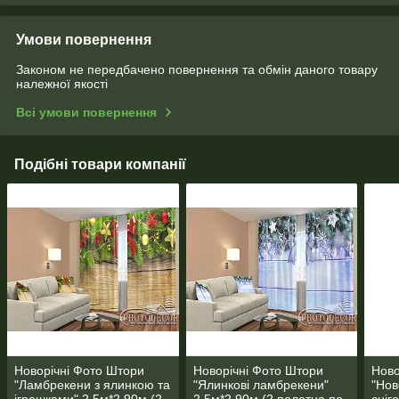
Умови повернення
Законом не передбачено повернення та обмін даного товару
належної якості
Всі умови повернення
Подібні товари компанії
Новорічні Фото Штори
Новорічні Фото Штори
Ново
"Ламбрекени з ялинкою та
"Ялинкові ламбрекени"
"Нов