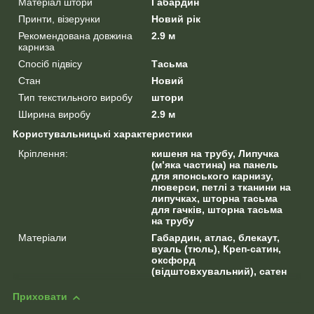
Матеріал штори
Габардин
Принти, візерунки
Новий рік
Рекомендована довжина
2.9 м
карниза
Спосіб підвісу
Тасьма
Стан
Новий
Тип текстильного виробу
штори
Ширина виробу
2.9 м
Користувальницькі характеристики
Кріплення:
кишеня на трубу, Липучка
(м’яка частина) на панель
для японського карнизу,
люверси, петлі з тканини на
липучках, шторна тасьма
для гачків, шторна тасьма
на трубу
Матеріали
Габардин, атлас, блекаут,
вуаль (тюль), Креп-сатин,
оксфорд
(відштовхувальний), сатен
Приховати