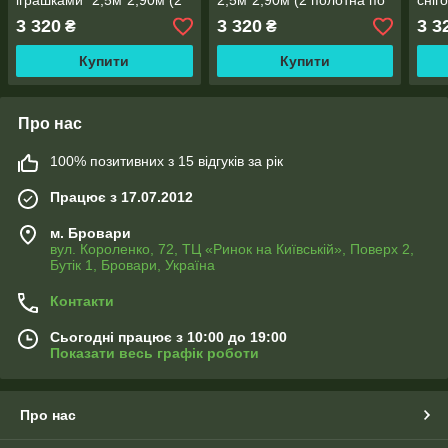
іграшками" 2,5м*2,90м (2
2,5м*2,90м (2 полотна по
сніг
полотна по 1,45м), тасьма
1,45м), тасьма
(2 п
3 320
3 320
3 3
₴
₴
тась
Купити
Купити
Про нас
100% позитивних з 15 відгуків за рік
Працює з 17.07.2012
м. Бровари
вул. Короленко, 72, ТЦ «Ринок на Київській», Поверх 2,
Бутік 1, Бровари, Україна
Контакти
Сьогодні працює з 10:00 до 19:00
Показати весь графік роботи
Про нас