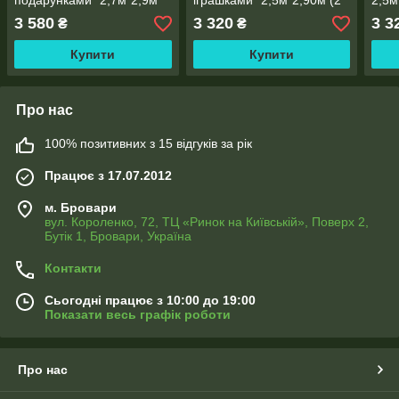
подарунками" 2,7м*2,9м
іграшками" 2,5м*2,90м (2
2,5м
(2 полотна по 1,45м),
полотна по 1,45м), тасьма
1,45
3 580
3 320
3 3
₴
₴
тасьма
Купити
Купити
Про нас
100% позитивних з 15 відгуків за рік
Працює з 17.07.2012
м. Бровари
вул. Короленко, 72, ТЦ «Ринок на Київській», Поверх 2,
Бутік 1, Бровари, Україна
Контакти
Сьогодні працює з 10:00 до 19:00
Показати весь графік роботи
Про нас