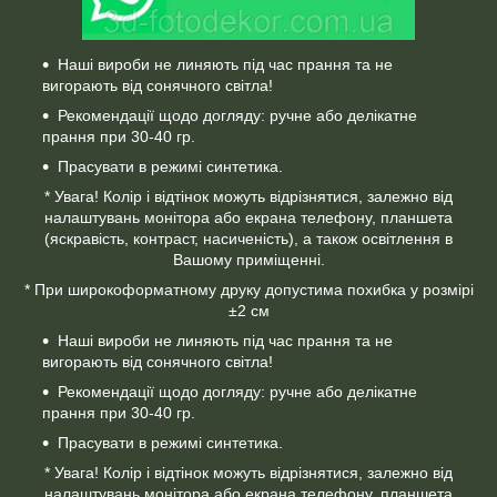
Наші вироби не линяють під час прання та не
вигорають від сонячного світла!
Рекомендації щодо догляду: ручне або делікатне
прання при 30-40 гр.
Прасувати в режимі синтетика.
* Увага! Колір і відтінок можуть відрізнятися, залежно від
налаштувань монітора або екрана телефону, планшета
(яскравість, контраст, насиченість), а також освітлення в
Вашому приміщенні.
* При широкоформатному друку допустима похибка у розмірі
±2 см
Наші вироби не линяють під час прання та не
вигорають від сонячного світла!
Рекомендації щодо догляду: ручне або делікатне
прання при 30-40 гр.
Прасувати в режимі синтетика.
* Увага! Колір і відтінок можуть відрізнятися, залежно від
налаштувань монітора або екрана телефону, планшета