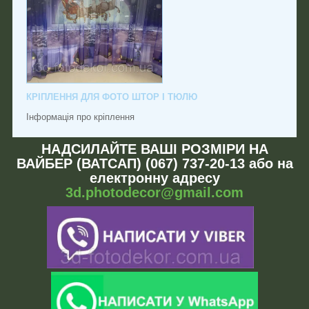
КРІПЛЕННЯ ДЛЯ ФОТО ШТОР І ТЮЛЮ
Інформація про кріплення
НАДСИЛАЙТЕ ВАШІ РОЗМІРИ НА
ВАЙБЕР (ВАТСАП) (067) 737-20-13 або на
електронну адресу
3d.photodecor@gmail.com