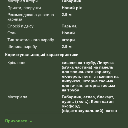
Матеріал штори
Габардин
Принти, візерунки
Новий рік
Рекомендована довжина
2.9 м
карниза
Спосіб підвісу
Тасьма
Стан
Новий
Тип текстильного виробу
штори
Ширина виробу
2.9 м
Користувальницькі характеристики
Кріплення:
кишеня на трубу, Липучка
(м’яка частина) на панель
для японського карнизу,
люверси, петлі з тканини на
липучках, шторна тасьма
для гачків, шторна тасьма
на трубу
Матеріали
Габардин, атлас, блекаут,
вуаль (тюль), Креп-сатин,
оксфорд
(відштовхувальний), сатен
Приховати