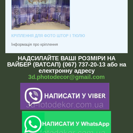
КРІПЛЕННЯ ДЛЯ ФОТО ШТОР І ТЮЛЮ
Інформація про кріплення
НАДСИЛАЙТЕ ВАШІ РОЗМІРИ НА
ВАЙБЕР (ВАТСАП) (067) 737-20-13 або на
електронну адресу
3d.photodecor@gmail.com