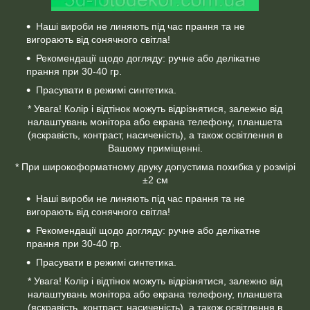
Наші вироби не линяють під час прання та не
вигорають від сонячного світла!
Рекомендації щодо догляду: ручне або делікатне
прання при 30-40 гр.
Прасувати в режимі синтетика.
* Увага! Колір і відтінок можуть відрізнятися, залежно від
налаштувань монітора або екрана телефону, планшета
(яскравість, контраст, насиченість), а також освітлення в
Вашому приміщенні.
* При широкоформатному друку допустима похибка у розмірі
±2 см
Наші вироби не линяють під час прання та не
вигорають від сонячного світла!
Рекомендації щодо догляду: ручне або делікатне
прання при 30-40 гр.
Прасувати в режимі синтетика.
* Увага! Колір і відтінок можуть відрізнятися, залежно від
налаштувань монітора або екрана телефону, планшета
(яскравість, контраст, насиченість), а також освітлення в