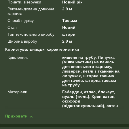
Принти, візерунки
Новий рік
Рекомендована довжина
2.9 м
карниза
Спосіб підвісу
Тасьма
Стан
Новий
Тип текстильного виробу
штори
Ширина виробу
2.9 м
Користувальницькі характеристики
Кріплення:
кишеня на трубу, Липучка
(м’яка частина) на панель
для японського карнизу,
люверси, петлі з тканини на
липучках, шторна тасьма
для гачків, шторна тасьма
на трубу
Матеріали
Габардин, атлас, блекаут,
вуаль (тюль), Креп-сатин,
оксфорд
(відштовхувальний), сатен
Приховати