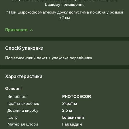
Вашому приміщенні.
* При широкоформатному друку допустима похибка у розмірі
±2 см
Приховати
Спосіб упаковки
Поліетиленовий пакет + упаковка перевізника
Характеристики
Основні
Виробник
PHOTODECOR
Країна виробник
Україна
Довжина виробу
2.5 м
Колір
Блакитний
Матеріал штори
Габардин