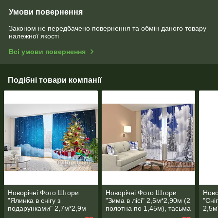
Умови повернення
Законом не передбачено повернення та обмін даного товару
належної якості
Всі умови повернення
Подібні товари компанії
Новорічні Фото Штори
Новорічні Фото Штори
Ново
"Ялинка в снігу з
"Зима в лісі" 2,5м*2,90м (2
"Сні
подарунками" 2,7м*2,9м
полотна по 1,45м), тасьма
2,5м
(2 полотна по 1,45м),
1,45