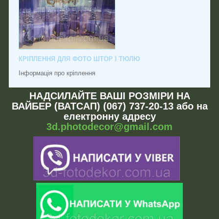
КРІПЛЕННЯ ДЛЯ ФОТО ШТОР І ТЮЛЮ
Інформація про кріплення
НАДСИЛАЙТЕ ВАШІ РОЗМІРИ НА
ВАЙБЕР (ВАТСАП) (067) 737-20-13 або на
електронну адресу
3d.photodecor@gmail.com