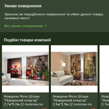
Умови повернення
Законом не передбачено повернення та обмін даного товару
належної якості
Всі умови повернення
Подібні товари компанії
Новорічні Фото Штори
Новорічні Фото Штори
Ново
"Новорічний інтер'єр"
"Новорічний інтер'єр"
"Нов
2,7м*5,0м (2 полотна по
2,5м*2,9м (2 полотна по
2,7м
2,5 м), тасьма
1,45м), тасьма
2,5 