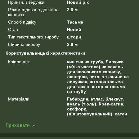
Принти, візерунки
Новий рік
Рекомендована довжина
2.6 м
карниза
Спосіб підвісу
Тасьма
Стан
Новий
Тип текстильного виробу
штори
Ширина виробу
2.6 м
Користувальницькі характеристики
Кріплення:
кишеня на трубу, Липучка
(м’яка частина) на панель
для японського карнизу,
люверси, петлі з тканини на
липучках, шторна тасьма
для гачків, шторна тасьма
на трубу
Матеріали
Габардин, атлас, блекаут,
вуаль (тюль), Креп-сатин,
оксфорд
(відштовхувальний), сатен
Приховати