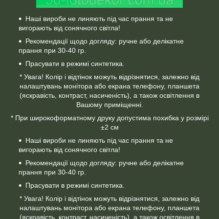
Наші вироби не линяють під час прання та не
вигорають від сонячного світла!
Рекомендації щодо догляду: ручне або делікатне
прання при 30-40 гр.
Прасувати в режимі синтетика.
* Увага! Колір і відтінок можуть відрізнятися, залежно від
налаштувань монітора або екрана телефону, планшета
(яскравість, контраст, насиченість), а також освітлення в
Вашому приміщенні.
* При широкоформатному друку допустима похибка у розмірі
±2 см
Наші вироби не линяють під час прання та не
вигорають від сонячного світла!
Рекомендації щодо догляду: ручне або делікатне
прання при 30-40 гр.
Прасувати в режимі синтетика.
* Увага! Колір і відтінок можуть відрізнятися, залежно від
налаштувань монітора або екрана телефону, планшета
(яскравість, контраст, насиченість), а також освітлення в