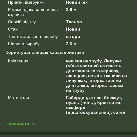
Принти, візерунки
Новий рік
Рекомендована довжина
2.6 м
карниза
Спосіб підвісу
Тасьма
Стан
Новий
Тип текстильного виробу
штори
Ширина виробу
2.6 м
Користувальницькі характеристики
Кріплення:
кишеня на трубу, Липучка
(м’яка частина) на панель
для японського карнизу,
люверси, петлі з тканини на
липучках, шторна тасьма
для гачків, шторна тасьма
на трубу
Матеріали
Габардин, атлас, блекаут,
вуаль (тюль), Креп-сатин,
оксфорд
(відштовхувальний), сатен
Приховати