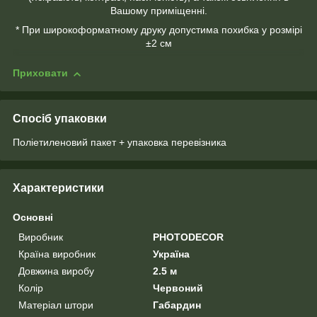
Вашому приміщенні.
* При широкоформатному друку допустима похибка у розмірі
±2 см
Приховати
Спосіб упаковки
Поліетиленовий пакет + упаковка перевізника
Характеристики
Основні
Виробник
PHOTODECOR
Країна виробник
Україна
Довжина виробу
2.5 м
Колір
Червоний
Матеріал штори
Габардин