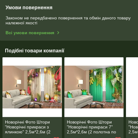
Умови повернення
Законом не передбачено повернення та обмін даного товару
належної якості
Всі умови повернення
Подібні товари компанії
Новорічні Фото Штори
Новорічні Фото Штори
Ново
"Новорічні прикраси з
"Новорічні прикраси 7"
"Нов
ялинкою" 2,5м*2,6м (2
2,5м*2,6м (2 полотна по
2,5м
полотна по 1,30м), тасьма
1,30м), тасьма
1,45