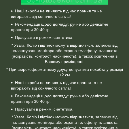
Наші вироби не линяють під час прання та не
вигорають від сонячного світла!
Рекомендації щодо догляду: ручне або делікатне
прання при 30-40 гр.
Прасувати в режимі синтетика.
* Увага! Колір і відтінок можуть відрізнятися, залежно від
налаштувань монітора або екрана телефону, планшета
(яскравість, контраст, насиченість), а також освітлення в
Вашому приміщенні.
* При широкоформатному друку допустима похибка у розмірі
±2 см
Наші вироби не линяють під час прання та не
вигорають від сонячного світла!
Рекомендації щодо догляду: ручне або делікатне
прання при 30-40 гр.
Прасувати в режимі синтетика.
* Увага! Колір і відтінок можуть відрізнятися, залежно від
налаштувань монітора або екрана телефону, планшета
(яскравість, контраст, насиченість), а також освітлення в