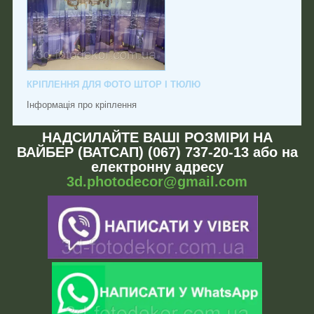
КРІПЛЕННЯ ДЛЯ ФОТО ШТОР І ТЮЛЮ
Інформація про кріплення
НАДСИЛАЙТЕ ВАШІ РОЗМІРИ НА
ВАЙБЕР (ВАТСАП) (067) 737-20-13 або на
електронну адресу
3d.photodecor@gmail.com