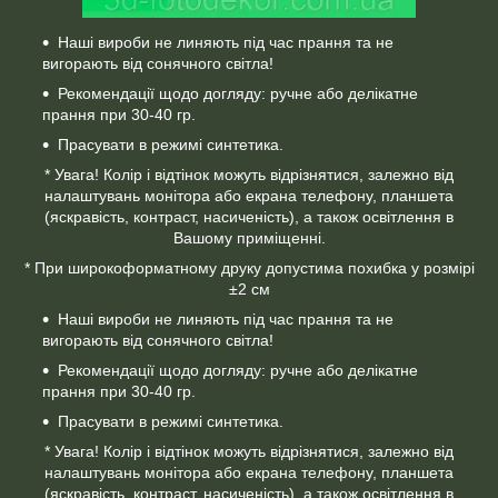
Наші вироби не линяють під час прання та не
вигорають від сонячного світла!
Рекомендації щодо догляду: ручне або делікатне
прання при 30-40 гр.
Прасувати в режимі синтетика.
* Увага! Колір і відтінок можуть відрізнятися, залежно від
налаштувань монітора або екрана телефону, планшета
(яскравість, контраст, насиченість), а також освітлення в
Вашому приміщенні.
* При широкоформатному друку допустима похибка у розмірі
±2 см
Наші вироби не линяють під час прання та не
вигорають від сонячного світла!
Рекомендації щодо догляду: ручне або делікатне
прання при 30-40 гр.
Прасувати в режимі синтетика.
* Увага! Колір і відтінок можуть відрізнятися, залежно від
налаштувань монітора або екрана телефону, планшета
(яскравість, контраст, насиченість), а також освітлення в