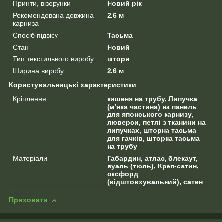
Принти, візерунки
Новий рік
Рекомендована довжина
2.6 м
карниза
Спосіб підвісу
Тасьма
Стан
Новий
Тип текстильного виробу
штори
Ширина виробу
2.6 м
Користувальницькі характеристики
Кріплення:
кишеня на трубу, Липучка
(м’яка частина) на панель
для японського карнизу,
люверси, петлі з тканини на
липучках, шторна тасьма
для гачків, шторна тасьма
на трубу
Матеріали
Габардин, атлас, блекаут,
вуаль (тюль), Креп-сатин,
оксфорд
(відштовхувальний), сатен
Приховати