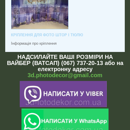
КРІПЛЕННЯ ДЛЯ ФОТО ШТОР І ТЮЛЮ
Інформація про кріплення
НАДСИЛАЙТЕ ВАШІ РОЗМІРИ НА
ВАЙБЕР (ВАТСАП) (067) 737-20-13 або на
електронну адресу
3d.photodecor@gmail.com