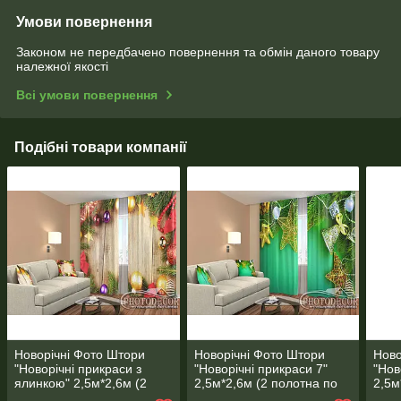
Умови повернення
Законом не передбачено повернення та обмін даного товару
належної якості
Всі умови повернення
Подібні товари компанії
Новорічні Фото Штори
Новорічні Фото Штори
Ново
"Новорічні прикраси з
"Новорічні прикраси 7"
"Нов
ялинкою" 2,5м*2,6м (2
2,5м*2,6м (2 полотна по
2,5м
полотна по 1,30м), тасьма
1,30м), тасьма
1,30