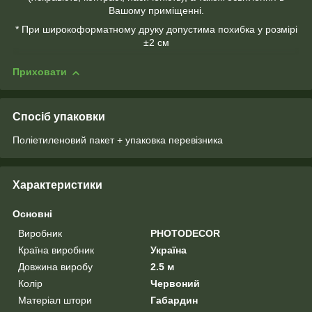
Вашому приміщенні.
* При широкоформатному друку допустима похибка у розмірі
±2 см
Приховати
Спосіб упаковки
Поліетиленовий пакет + упаковка перевізника
Характеристики
Основні
Виробник
PHOTODECOR
Країна виробник
Україна
Довжина виробу
2.5 м
Колір
Червоний
Матеріал штори
Габардин