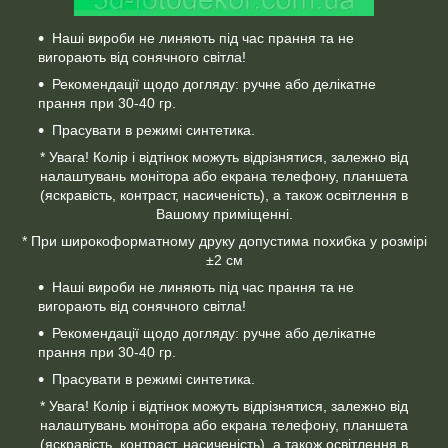
Наші вироби не линяють під час прання та не
вигорають від сонячного світла!
Рекомендації щодо догляду: ручне або делікатне
прання при 30-40 гр.
Прасувати в режимі синтетика.
* Увага! Колір і відтінок можуть відрізнятися, залежно від
налаштувань монітора або екрана телефону, планшета
(яскравість, контраст, насиченість), а також освітлення в
Вашому приміщенні.
* При широкоформатному друку допустима похибка у розмірі
±2 см
Наші вироби не линяють під час прання та не
вигорають від сонячного світла!
Рекомендації щодо догляду: ручне або делікатне
прання при 30-40 гр.
Прасувати в режимі синтетика.
* Увага! Колір і відтінок можуть відрізнятися, залежно від
налаштувань монітора або екрана телефону, планшета
(яскравість, контраст, насиченість), а також освітлення в