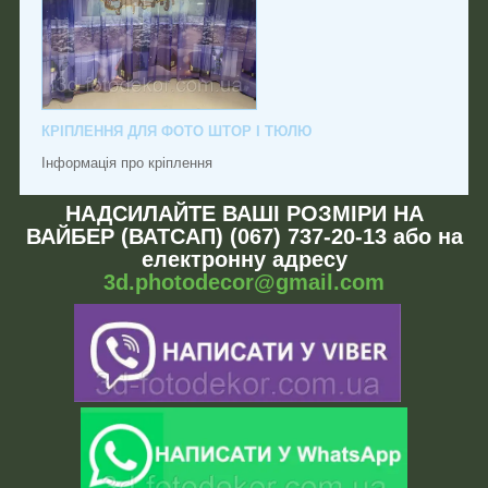
КРІПЛЕННЯ ДЛЯ ФОТО ШТОР І ТЮЛЮ
Інформація про кріплення
НАДСИЛАЙТЕ ВАШІ РОЗМІРИ НА
ВАЙБЕР (ВАТСАП) (067) 737-20-13 або на
електронну адресу
3d.photodecor@gmail.com