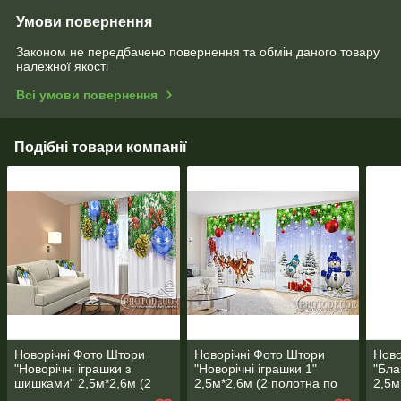
Умови повернення
Законом не передбачено повернення та обмін даного товару
належної якості
Всі умови повернення
Подібні товари компанії
Новорічні Фото Штори
Новорічні Фото Штори
Ново
"Новорічні іграшки з
"Новорічні іграшки 1"
"Бла
шишками" 2,5м*2,6м (2
2,5м*2,6м (2 полотна по
2,5м
полотна по 1,30м), тасьма
1,30м), тасьма
1,30