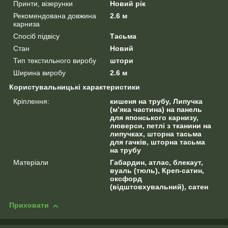
Принти, візерунки
Новий рік
Рекомендована довжина
2.6 м
карниза
Спосіб підвісу
Тасьма
Стан
Новий
Тип текстильного виробу
штори
Ширина виробу
2.6 м
Користувальницькі характеристики
Кріплення:
кишеня на трубу, Липучка
(м’яка частина) на панель
для японського карнизу,
люверси, петлі з тканини на
липучках, шторна тасьма
для гачків, шторна тасьма
на трубу
Матеріали
Габардин, атлас, блекаут,
вуаль (тюль), Креп-сатин,
оксфорд
(відштовхувальний), сатен
Приховати