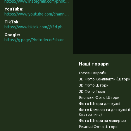
https://www.instagram.com/photodecor.com.ua/
YouTube
https://www.youtube.com/channel/UCXCUerfqRY1Pw7-IptdbqyA/videos
TikTok
https://www.tiktok.com/@3d.photodecor?is_from_webapp=1&sender_device=pc
Google
https://g.page/Photodecor?share
Наші товари
Готовы вироби
3D Фото Комплекти (Штори 
3D Фото Штори
3D Фото Тюль
Японські Фото Штори
Фото Штори для кухні
Фото Комплекти для кухні 
Скатертина)
Фото Штори ни люверсах
Римські Фото Штори