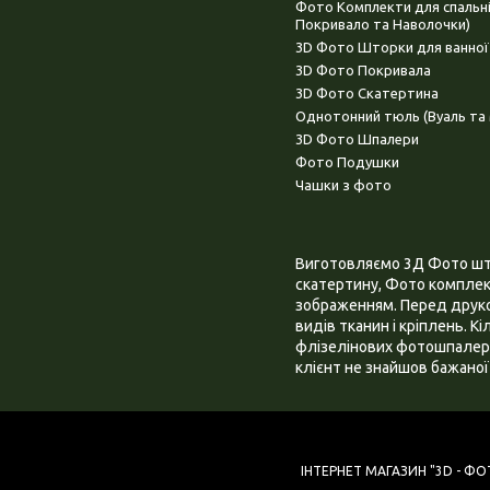
Фото Комплекти для спальн
Покривало та Наволочки)
3D Фото Шторки для ванної
3D Фото Покривала
3D Фото Скатертина
Однотонний тюль (Вуаль та 
3D Фото Шпалери
Фото Подушки
Чашки з фото
Виготовляємо 3Д Фото штор
скатертину, Фото комплект
зображенням. Перед друком
видів тканин і кріплень. К
флізелінових фотошпалера
клієнт не знайшов бажаної 