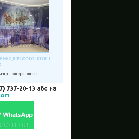
ЛЕННЯ ДЛЯ ФОТО ШТОР І
Ю
мація про кріплення
737-20-13 або на
com