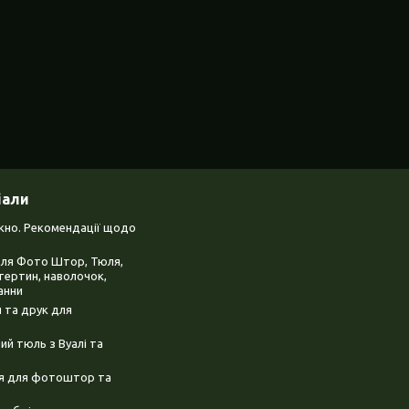
іали
ікно. Рекомендації щодо
для Фото Штор, Тюля,
тертин, наволочок,
анни
 та друк для
й тюль з Вуалі та
ня для фотоштор та