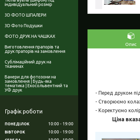
Тюль вуаль (шифон) під
індивідуальний розмір
3D ФОТО ШПАЛЕРИ
3D Фото Подушки
ФОТО ДРУК НА ЧАШКАХ
Опис
Виготовлення прапорів та
друк прапорів на замовлення
Сублімаційний друк на
тканинах
Банери для фотозони на
замовлення | Будь-яка
тематика | Екосольвентний та
УФ друк
- Перед друком пі
- Створюємо колаж
- Коректуємо колі
Графік роботи
Ціна вказ
10:00
19:00
ПОНЕДІЛОК
10:00
19:00
ВІВТОРОК
10:00
19:00