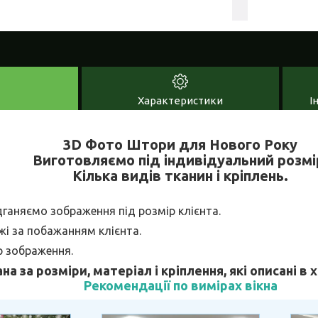
Характеристики
І
3D Фото Штори для Нового Року
Виготовляємо під індивідуальний розмі
Кілька видів тканин і кріплень.
дганяємо зображення під розмір клієнта.
і за побажанням клієнта.
р зображення.
ана за розміри, матеріал і кріплення, які описані в
Рекомендації по вимірах вікна