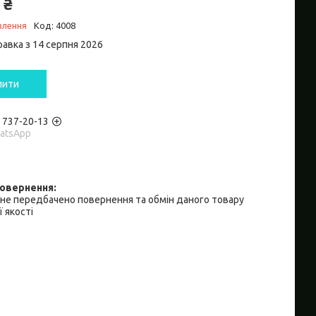
 ₴
влення
Код:
4008
равка з 14 серпня 2026
пити
) 737-20-13
hatsApp
не передбачено повернення та обмін даного товару
 якості