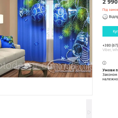
2 990
Під замо
Відп
Ку
+380 (67
Viber, W
Законом 
належної