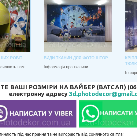
ШИХ РОБІТ
ВИДИ ТКАНИН ДЛЯ ФОТО ШТОР
КРІП
ТЮЛ
адсилають нам
Інформація про тканини
Інфор
 ВАШІ РОЗМІРИ НА ВАЙБЕР (ВАТСАП) (067) 
електронну адресу
3d.photodecor@gmail.
линяють під час прання та не вигорають від сонячного світла!