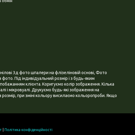
 обмін
нілові 3д фото шпалери на флізеліновій основі, Фото
 фото. Під індивідуальний розмір і з будь-яким
побажанням клієнта. Коригуємо колір зображення. Кілька
алі і мікровуалі. Друкуємо будь-які зображення на
 розмір, при зміні кольору висилаємо кольоропроби. Якщо
т
|
Політика конфіденційності