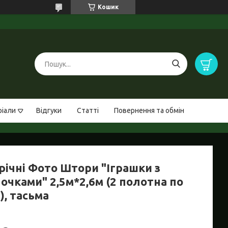
Кошик
ріали
Відгуки
Статті
Повернення та обмін
річні Фото Штори "Іграшки з
очками" 2,5м*2,6м (2 полотна по
), тасьма