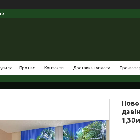
96
луги
Про нас
Контакти
Доставка і оплата
Про мате
Ново
дзвін
1,30м