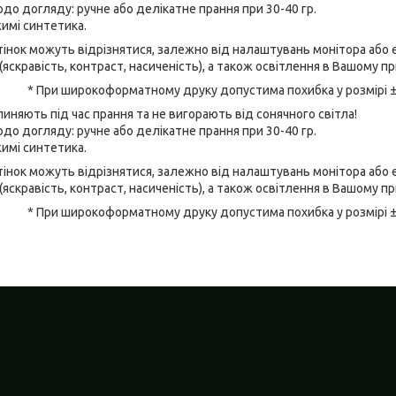
до догляду: ручне або делікатне прання при 30-40 гр.
имі синтетика.
відтінок можуть відрізнятися, залежно від налаштувань монітора аб
(яскравість, контраст, насиченість), а також освітлення в Вашому п
* При широкоформатному друку допустима похибка у розмірі 
линяють під час прання та не вигорають від сонячного світла!
до догляду: ручне або делікатне прання при 30-40 гр.
имі синтетика.
відтінок можуть відрізнятися, залежно від налаштувань монітора аб
(яскравість, контраст, насиченість), а також освітлення в Вашому п
* При широкоформатному друку допустима похибка у розмірі 