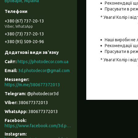
Бровари, Україна
Рекомендації що
Прасувати в реж
* Увага! Колір і 
+380 (67) 737-20-13
Viber, WhatsApp
+380 (73) 737-20-13
Наші вироби не 
+380 (95) 509-20-96
Рекомендації що
Прасувати в реж
* Увага! Колір і 
https://photodecor.com.ua
3d.photodecor@gmail.com
https://m.me/380677372013
@photodecor3d
380677372013
380677372013
Facebook
https://www.facebook.com/3d.photodecor/
Instagram