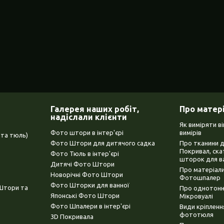
Галерея наших робіт,
Про матер
надіслали клієнти
Як виміряти в
Фото штори в інтер'єрі
вимірів
та тюль)
Фото Штори для дитячого садка
Про тканини 
Покривал, ска
Фото Тюль в інтер'єрі
шторок для в
Дитячі Фото Штори
Про матеріали
Новорічні Фото Штори
Фотошпалер
Фото Шторки для ванної
(Штори та
Про однотонни
Японські Фото Штори
Мікровуалі
Фото Шпалери в інтер'єрі
Види кріплен
фототюля
3D Покривала