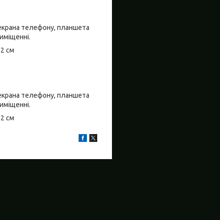
о екрана телефону, планшета
риміщенні.
±2 см
о екрана телефону, планшета
риміщенні.
±2 см