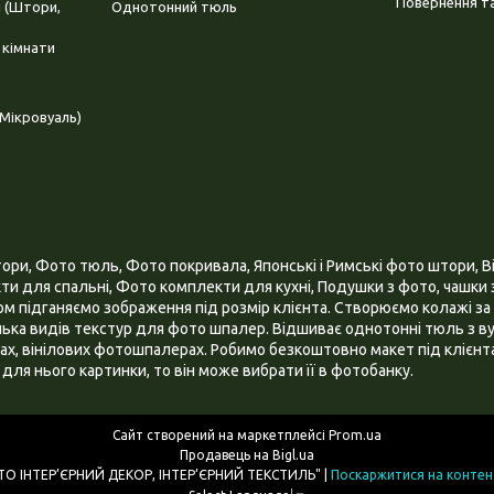
Повернення та
і (Штори,
Однотонний тюль
 кімнати
Мікровуаль)
и, Фото тюль, Фото покривала, Японські і Римські фото штори, Ві
и для спальні, Фото комплекти для кухні, Подушки з фото, чашки з
 підганяємо зображення під розмір клієнта. Створюємо колажі за 
ілька видів текстур для фото шпалер. Відшиває однотонні тюль з ву
х, вінілових фотошпалерах. Робимо безкоштовно макет під клієнта
для нього картинки, то він може вибрати її в фотобанку.
Сайт створений на маркетплейсі
Prom.ua
Продавець на Bigl.ua
ІНТЕРНЕТ МАГАЗИН "3D - ФОТО ІНТЕР’ЄРНИЙ ДЕКОР, ІНТЕР’ЄРНИЙ ТЕКСТИЛЬ" |
Поскаржитися на контен